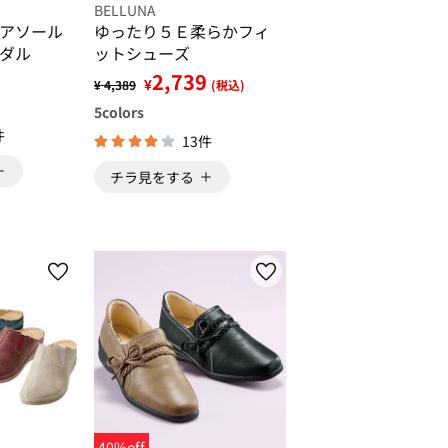
BELLUNA
アソール
ゆったり５Ｅ柔らかフィ
ダル
ットシューズ
2,739
¥
¥ 4,389
(税込)
5
colors
件
13件
チラ見をする
40%off