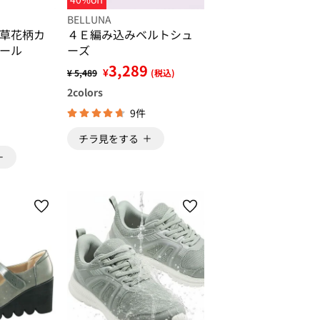
BELLUNA
草花柄カ
４Ｅ編み込みベルトシュ
ール
ーズ
3,289
¥
¥ 5,489
(税込)
2
colors
9件
チラ見をする