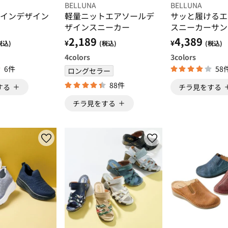
BELLUNA
BELLUNA
インデザイン
軽量ニットエアソールデ
サッと履けるエ
ザインスニーカー
スニーカーサン
2,189
4,389
¥
¥
税込)
(税込)
(税込)
4
colors
3
colors
6件
58
ロングセラー
88件
する
チラ見をする
チラ見をする