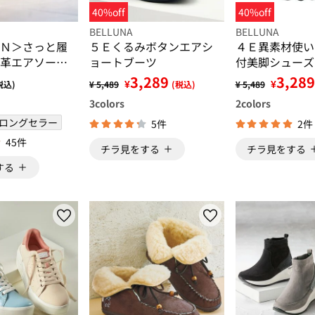
40%off
40%off
BELLUNA
BELLUNA
Ｎ＞さっと履
５Ｅくるみボタンエアシ
４Ｅ異素材使い
革エアソール
ョートブーツ
付美脚シューズ
3,289
3,289
¥
¥
税込)
¥ 5,489
(税込)
¥ 5,489
3
colors
2
colors
ロングセラー
5件
2件
45件
チラ見をする
チラ見をする
する