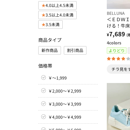
4.0以上4.5未満
BELLUNA
3.5以上4.0未満
＜ＥＤＷＩ
3.5未満
ける！牛床
スニーカー
7,689
¥
(
商品タイプ
4
colors
新作商品
割引商品
よりどり
価格帯
チラ見を
￥～1,999
￥2,000～￥2,999
￥3,000～￥3,999
￥4,000～￥4,999
￥5,000～￥6,999