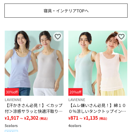
寝具・インテリアTOPへ
30%off
20%off
LAVIENNE
LAVIENNE
【汗かきさん必見！】＜カップ
【ムレ嫌いさん必見！】綿１０
付＞涼感サラッと快適汗取りタ
０％涼しいタンクトップインナ
ンクトップインナー＜さらりラ
1,917
2,302
ー＜さらりラボ＞
871
1,135
¥
¥
¥
¥
～
(税込)
～
(税込)
ボ＞
5
colors
4
colors