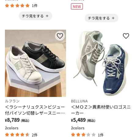
1件
NEW
チラ見をする
チラ見をする
ルフラン
BELLUNA
＜ラシーナリュクス＞ビジュー
＜ＭＯＺ＞異素材使いロゴスニ
付パイソン切替レザースニーカ
ーカー
ー
8,789
5,489
¥
¥
(税込)
(税込)
2
colors
2
colors
2件
1件