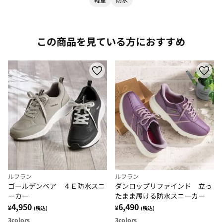
この商品を見ている方におすすめ
ルフラン
ルフラン
ゴールデンベア ４Ｅ防水スニ
ダンロップリファインド 立っ
ーカー
たまま履ける防水スニーカー
4,950
6,490
¥
¥
(税込)
(税込)
3
colors
3
colors