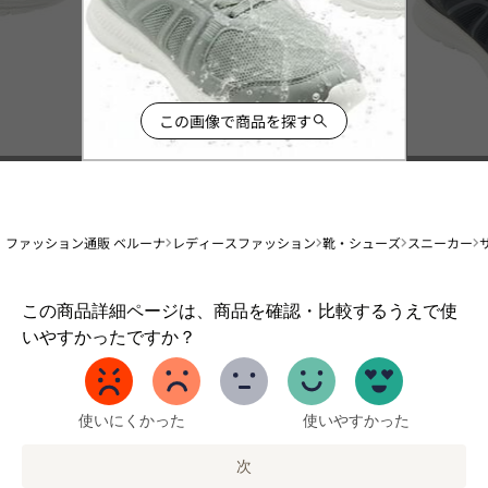
この画像で商品を探す
ファッション通販 ベルーナ
レディースファッション
靴・シューズ
スニーカー
1
この商品詳細ページは、商品を確認・比較するうえで使
か
いやすかったですか？
ら
5
ま
で
使いにくかった
使いやすかった
の
オ
次
プ