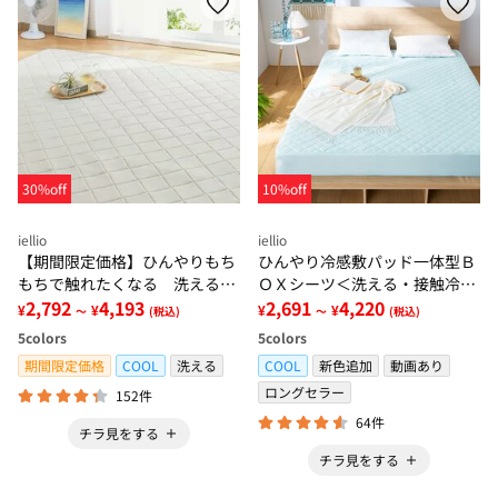
30%off
10%off
iellio
iellio
【期間限定価格】ひんやりもち
ひんやり冷感敷パッド一体型Ｂ
もちで触れたくなる 洗えるラ
ＯＸシーツ＜洗える・接触冷
グ＜低反発・滑りにくい・接触
2,792
4,193
感・抗菌防臭・時短・家事楽・
2,691
4,220
¥
¥
¥
¥
～
(税込)
～
(税込)
冷感・防ダニ・カーペット＞
ボックスシーツ・寝苦しさ対策
5
colors
5
colors
＞
期間限定価格
COOL
洗える
COOL
新色追加
動画あり
ロングセラー
152件
64件
チラ見をする
チラ見をする