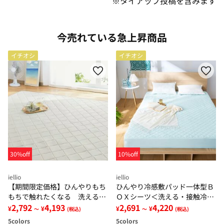
※タイアップ投稿を含みます
今売れている急上昇商品
イチオシ
イチオシ
30%off
10%off
iellio
iellio
【期間限定価格】ひんやりもち
ひんやり冷感敷パッド一体型Ｂ
もちで触れたくなる 洗えるラ
ＯＸシーツ＜洗える・接触冷
グ＜低反発・滑りにくい・接触
2,792
4,193
感・抗菌防臭・時短・家事楽・
2,691
4,220
¥
¥
¥
¥
～
(税込)
～
(税込)
冷感・防ダニ・カーペット＞
ボックスシーツ・寝苦しさ対策
5
colors
5
colors