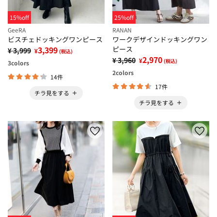
15%off
25%off
GeeRA
RANAN
ビスチェドッキングワンピース
ワークデザインドッキングワン
3,399
ピース
¥ 3,999
¥
(税込)
2,970
¥ 3,960
¥
(税込)
3
colors
2
colors
14件
17件
チラ見をする
チラ見をする