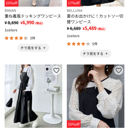
20%off
17%off
RANAN
BELLUNA
重ね着風ドッキングワンピース
夏のお出かけに！カットソー切
6,990
替ワンピース
¥ 8,690
¥
(税込)
5,489
¥ 6,589
¥
(税込)
1
colors
1
colors
3件
5件
チラ見をする
チラ見をする
50%off