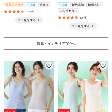
＞
期間限定価格
COOL
洗える
COOL
新色追加
動画あり
ロングセラー
152件
64件
チラ見をする
チラ見をする
寝具・インテリアTOPへ