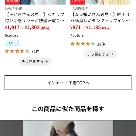
30%off
20%off
LAVIENNE
LAVIENNE
【汗かきさん必見！】＜カップ
【ムレ嫌いさん必見！】綿１０
付＞涼感サラッと快適汗取りタ
０％涼しいタンクトップインナ
ンクトップインナー＜さらりラ
1,917
2,302
ー＜さらりラボ＞
871
1,135
¥
¥
¥
¥
～
(税込)
～
(税込)
ボ＞
5
colors
4
colors
COOL
38件
31件
チラ見をする
チラ見をする
インナー・下着TOPへ
この商品に似た商品を探す