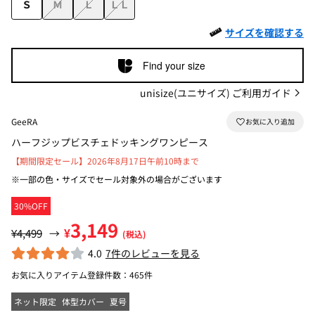
Ｓ
Ｍ
Ｌ
ＬＬ
サイズを確認する
Find your size
unisize(ユニサイズ) ご利用ガイド
GeeRA
ハーフジップビスチェドッキングワンピース
【期間限定セール】2026年8月17日午前10時まで
※一部の色・サイズでセール対象外の場合がございます
30%OFF
3,149
¥
¥4,499
→
(税込)
4.0
7件のレビューを見る
お気に入りアイテム登録件数：
465件
ネット限定
体型カバー
夏号