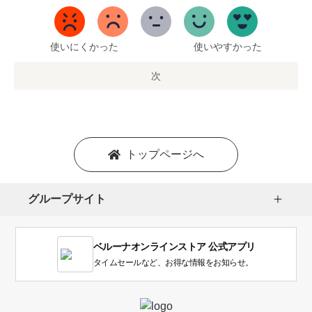
ら
5
ま
で
使いにくかった
使いやすかった
の
オ
次
プ
シ
ョ
ン
を
トップページへ
選
択
し
グループサイト
ま
す。
1
ベルーナオンラインストア 公式アプリ
は
使
タイムセールなど、お得な情報をお知らせ。
い
に
く