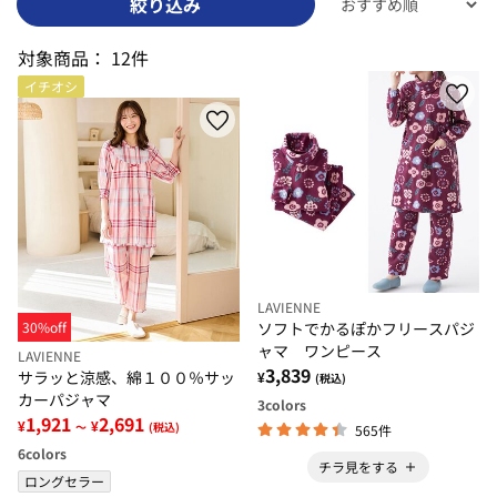
絞り込み
対象商品：
12件
イチオシ
LAVIENNE
30%off
ソフトでかるぽかフリースパジ
ャマ ワンピース
LAVIENNE
3,839
サラッと涼感、綿１００％サッ
¥
(税込)
カーパジャマ
3
colors
1,921
2,691
¥
¥
～
(税込)
565件
6
colors
チラ見をする
ロングセラー