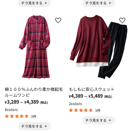
チラ見をする
チラ見をする
綿１００％ふんわり柔か微起毛
もしもに安心スウェット
ルームワンピ
4,389
5,489
¥
¥
～
(税込)
3,289
4,389
¥
¥
～
(税込)
2
colors
8
colors
3件
3件
チラ見をする
チラ見をする