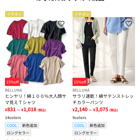
イチオシ
イチオシ
15%off
15%off
BELLUNA
BELLUNA
ヒンヤリ！綿１００％大人顔サ
サラリ速乾！綿サテンストレッ
マ見えＴシャツ
チカラーパンツ
831
1,018
2,140
3,075
¥
¥
¥
¥
～
(税込)
～
(税込)
14
colors
9
colors
COOL
新色追加
COOL
新色追加
ロングセラー
ロングセラー