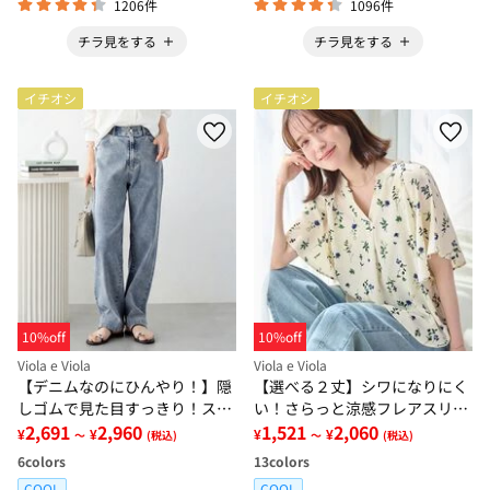
1206件
1096件
チラ見をする
チラ見をする
イチオシ
イチオシ
10%off
10%off
Viola e Viola
Viola e Viola
【デニムなのにひんやり！】隠
【選べる２丈】シワになりにく
しゴムで見た目すっきり！スト
い！さらっと涼感フレアスリー
レッチ楽ちんデニム
2,691
2,960
ブブラウス
1,521
2,060
¥
¥
¥
¥
～
(税込)
～
(税込)
6
colors
13
colors
COOL
COOL