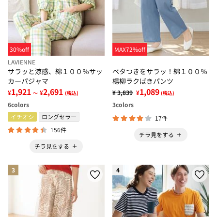
30%off
MAX72%off
LAVIENNE
サラッと涼感、綿１００％サッ
ベタつきをサラッ！綿１００％
カーパジャマ
楊柳ラクばきパンツ
1,921
2,691
1,089
¥
¥
¥ 3,839
¥
～
(税込)
(税込)
6
colors
3
colors
イチオシ
ロングセラー
17件
156件
チラ見をする
チラ見をする
3
4