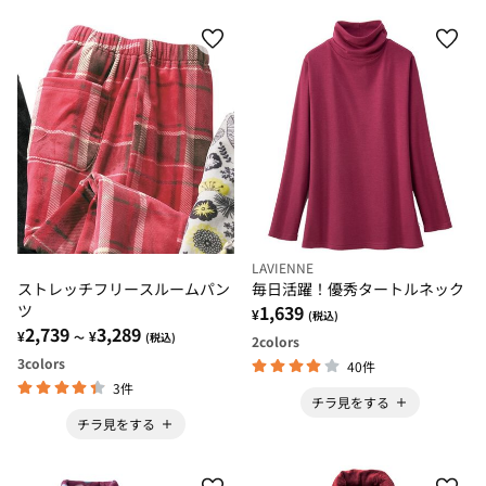
LAVIENNE
ストレッチフリースルームパン
毎日活躍！優秀タートルネック
ツ
1,639
¥
(税込)
2,739
3,289
¥
¥
～
(税込)
2
colors
3
colors
40件
3件
チラ見をする
チラ見をする