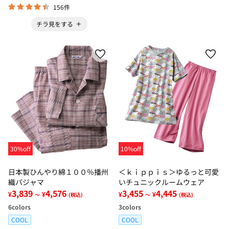
156件
チラ見をする
30%off
10%off
日本製ひんやり綿１００％播州
＜ｋｉｐｐｉｓ＞ゆるっと可愛
織パジャマ
いチュニックルームウェア
3,839
4,576
3,455
4,445
¥
¥
¥
¥
～
(税込)
～
(税込)
6
colors
3
colors
COOL
COOL