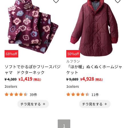
68%off
50%off
ルフラン
ソフトでかるぽかフリースパジ
「ほか暖」ぬくぬくホームジャ
ャマ ドクターネック
ケット
1,419
4,928
¥ 4,389
¥
¥ 9,889
¥
(税込)
(税込)
2
colors
1
colors
39件
11件
チラ見をする
チラ見をする
1