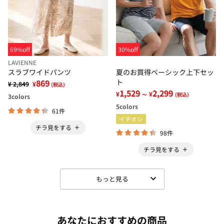
69%off
30%off
LAVIENNE
スラブワイドパンツ
夏のお買得ベーシック上下セッ
869
ト
¥ 2,849
¥
(税込)
1,529
2,299
¥
¥
～
(税込)
3
colors
5
colors
61件
イチオシ
チラ見をする
98件
チラ見をする
もっと見る
あなたにおすすめの商品