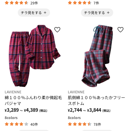
29件
7件
チラ見をする
チラ見をする
LAVIENNE
LAVIENNE
綿１００％ふんわり柔か微起毛
肌側綿１００％あったかフリー
パジャマ
スボトム
3,289
4,389
2,744
3,844
¥
¥
¥
¥
～
(税込)
～
(税込)
8
colors
8
colors
40件
78件