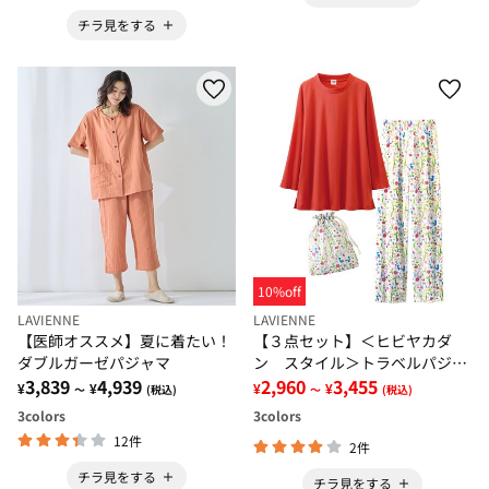
チラ見をする
10%off
LAVIENNE
LAVIENNE
【医師オススメ】夏に着たい！
【３点セット】＜ヒビヤカダ
ダブルガーゼパジャマ
ン スタイル＞トラベルパジャ
3,839
4,939
マ
2,960
3,455
¥
¥
¥
¥
～
(税込)
～
(税込)
3
colors
3
colors
12件
2件
チラ見をする
チラ見をする