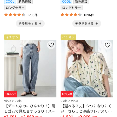
COOL
新色追加
COOL
新色追加
ロングセラー
ロングセラー
1206件
1096件
チラ見をする
チラ見をする
イチオシ
イチオシ
10%off
10%off
Viola e Viola
Viola e Viola
【デニムなのにひんやり！】隠
【選べる２丈】シワになりにく
しゴムで見た目すっきり！スト
い！さらっと涼感フレアスリー
レッチ楽ちんデニム
2,691
2,960
ブブラウス
1,521
2,060