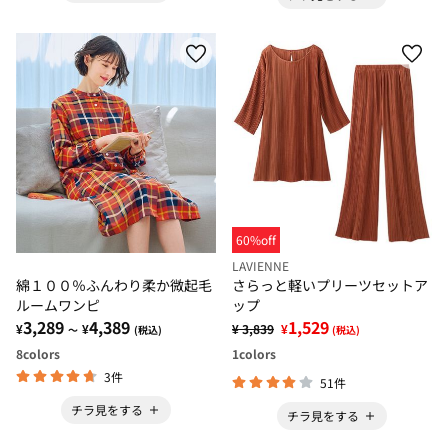
60%off
LAVIENNE
綿１００％ふんわり柔か微起毛
さらっと軽いプリーツセットア
ルームワンピ
ップ
3,289
4,389
1,529
¥
¥
¥ 3,839
¥
～
(税込)
(税込)
8
colors
1
colors
3件
51件
チラ見をする
チラ見をする