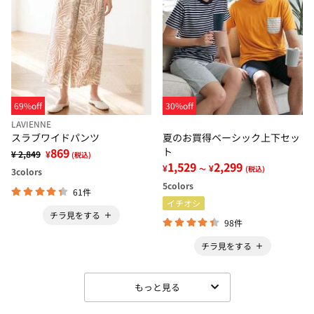
69%off
30%off
LAVIENNE
スラブワイドパンツ
夏のお買得ベーシック上下セッ
869
ト
¥ 2,849
¥
(税込)
1,529
2,299
¥
¥
～
(税込)
3
colors
5
colors
61件
イチオシ
チラ見をする
98件
チラ見をする
もっと見る