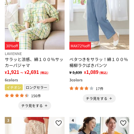
30%off
MAX72%off
LAVIENNE
サラッと涼感、綿１００％サッ
ベタつきをサラッ！綿１００％
カーパジャマ
楊柳ラクばきパンツ
1,921
2,691
1,089
¥
¥
¥ 3,839
¥
～
(税込)
(税込)
6
colors
3
colors
イチオシ
ロングセラー
17件
156件
チラ見をする
チラ見をする
3
4