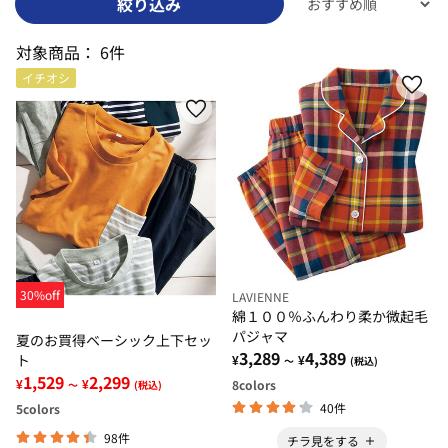
絞り込み
対象商品：
6件
イチオシ
30%off
LAVIENNE
綿１００％ふんわり柔か微起毛
パジャマ
夏のお買得ベーシック上下セッ
3,289
4,389
ト
¥
¥
～
(税込)
1,529
2,299
¥
¥
8
colors
～
(税込)
40件
5
colors
98件
チラ見をする