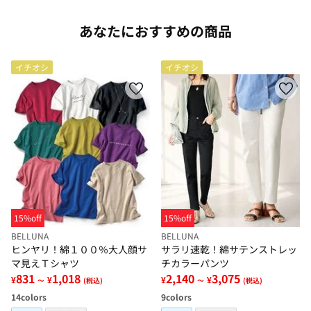
あなたにおすすめの商品
イチオシ
イチオシ
15%off
15%off
BELLUNA
BELLUNA
ヒンヤリ！綿１００％大人顔サ
サラリ速乾！綿サテンストレッ
マ見えＴシャツ
チカラーパンツ
831
1,018
2,140
3,075
¥
¥
¥
¥
～
(税込)
～
(税込)
14
colors
9
colors