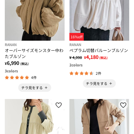
16%off
RANAN
RANAN
オーバーサイズモンスター中わ
ペプラム切替バルーンブルゾン
たブルゾン
4,180
¥ 4,990
¥
(税込)
6,990
¥
(税込)
2
colors
3
colors
2件
4件
チラ見をする
チラ見をする