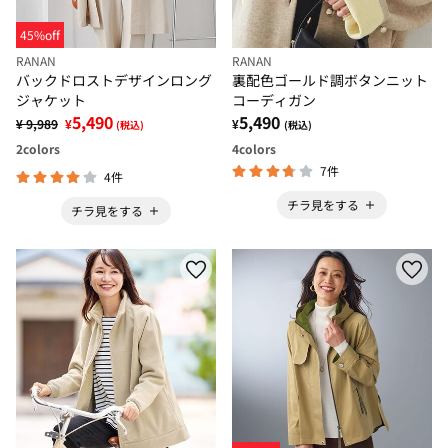
45%off
RANAN
RANAN
バックドロストデザインロング
裏配色ゴールド調ボタンニット
ジャケット
コーディガン
5,490
5,490
¥ 9,989
¥
¥
(税込)
(税込)
2
colors
4
colors
7件
4件
チラ見をする
チラ見をする