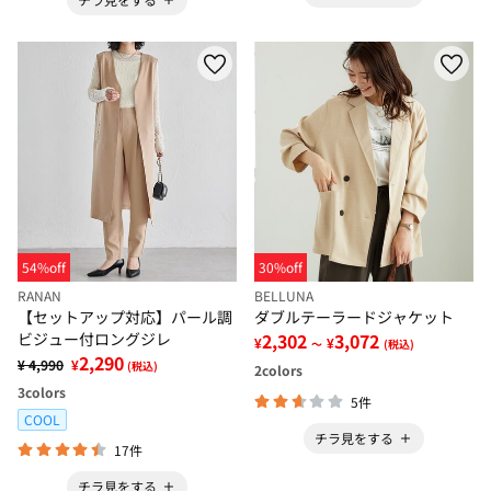
54%off
30%off
RANAN
BELLUNA
【セットアップ対応】パール調
ダブルテーラードジャケット
ビジュー付ロングジレ
2,302
3,072
¥
¥
～
(税込)
2,290
¥ 4,990
¥
(税込)
2
colors
3
colors
5件
COOL
チラ見をする
17件
チラ見をする