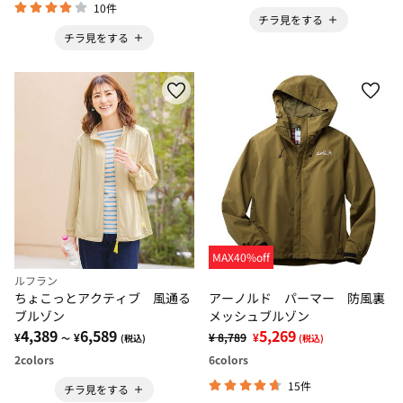
10件
チラ見をする
チラ見をする
MAX40%off
ルフラン
ちょこっとアクティブ 風通る
アーノルド パーマー 防風裏
ブルゾン
メッシュブルゾン
4,389
6,589
5,269
¥
¥
¥ 8,789
¥
～
(税込)
(税込)
2
colors
6
colors
15件
チラ見をする