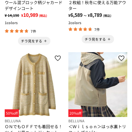
ウール混ブロック柄ジャカード
２枚組！秋冬に使える万能アウ
デザインコート
ター
10,989
6,589
8,789
¥ 14,190
¥
¥
¥
(税込)
～
(税込)
1
colors
2
colors
7件
7件
チラ見をする
チラ見をする
50%off
20%off
BELLUNA
BELLUNA
ＯＮでもＯＦＦでも着回せる！
＜Ｗｉｌｓｏｎ＞はっ水裏トリ