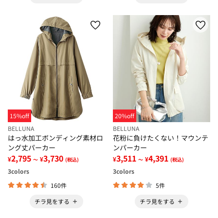
15%off
20%off
BELLUNA
BELLUNA
はっ水加工ボンディング素材ロ
花粉に負けたくない！マウンテ
ング丈パーカー
ンパーカー
2,795
3,730
3,511
4,391
¥
¥
¥
¥
～
(税込)
～
(税込)
3
colors
3
colors
160件
5件
チラ見をする
チラ見をする