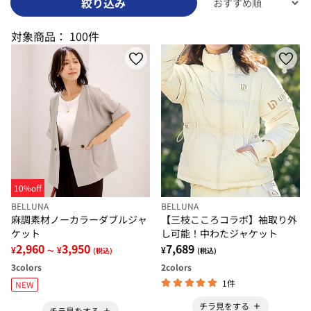
絞り込み
対象商品：
100件
10%off
BELLUNA
BELLUNA
麻調素材ノーカラーダブルジャ
【三枝こころコラボ】袖取り外
ケット
し可能！中わたジャケット
2,960
3,950
7,689
¥
¥
¥
～
(税込)
(税込)
3
colors
2
colors
1件
NEW
チラ見をする
チラ見をする