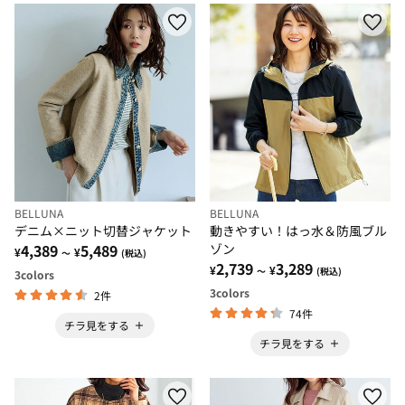
BELLUNA
BELLUNA
デニム×ニット切替ジャケット
動きやすい！はっ水＆防風ブル
4,389
5,489
ゾン
¥
¥
～
(税込)
2,739
3,289
¥
¥
～
(税込)
3
colors
3
colors
2件
74件
チラ見をする
チラ見をする