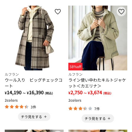
58%off
ルフラン
ルフラン
ウール入り ビッグチェックコ
ライン使い中わたキルトジャケ
ート
ット＜カエリナ＞
14,190
16,390
2,750
3,674
¥
¥
¥
¥
～
(税込)
～
(税込)
2
colors
2
colors
3件
7件
チラ見をする
チラ見をする