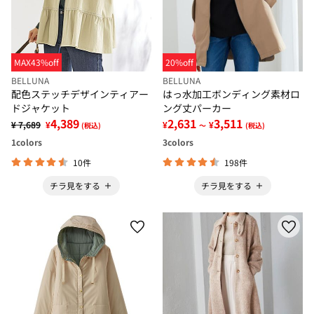
MAX43%off
20%off
BELLUNA
BELLUNA
配色ステッチデザインティアー
はっ水加工ボンディング素材ロ
ドジャケット
ング丈パーカー
4,389
2,631
3,511
¥ 7,689
¥
¥
¥
(税込)
～
(税込)
1
colors
3
colors
10件
198件
チラ見をする
チラ見をする