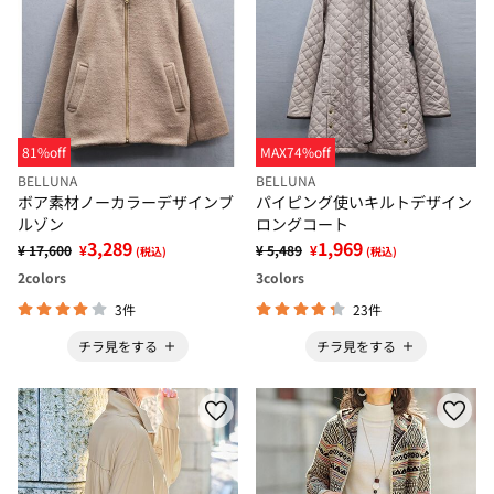
81%off
MAX74%off
BELLUNA
BELLUNA
ボア素材ノーカラーデザインブ
パイピング使いキルトデザイン
ルゾン
ロングコート
3,289
1,969
¥ 17,600
¥
¥ 5,489
¥
(税込)
(税込)
2
colors
3
colors
3件
23件
チラ見をする
チラ見をする