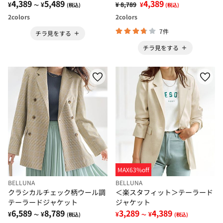
4,389
5,489
4,389
¥
¥
¥ 8,789
¥
～
(税込)
(税込)
2
colors
2
colors
7件
チラ見をする
チラ見をする
MAX63%off
BELLUNA
BELLUNA
クラシカルチェック柄ウール調
＜楽スタフィット＞テーラード
テーラードジャケット
ジャケット
6,589
8,789
3,289
4,389
¥
¥
¥
¥
～
(税込)
～
(税込)