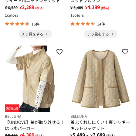
ツイード風ニットジャケット
コットブルゾン
3,289
4,389
¥ 6,589
¥
¥ 5,489
¥
(税込)
(税込)
1
colors
1
colors
16件
14件
チラ見をする
チラ見をする
20%off
BELLUNA
BELLUNA
【UNDOVE】袖が取り外せる！
着ぶくれしにくい！裏シャギー
はっ水パーカー
キルトジャケット
4,389
5,489
7,689
¥ 5,489
¥
¥
¥
(税込)
～
(税込)