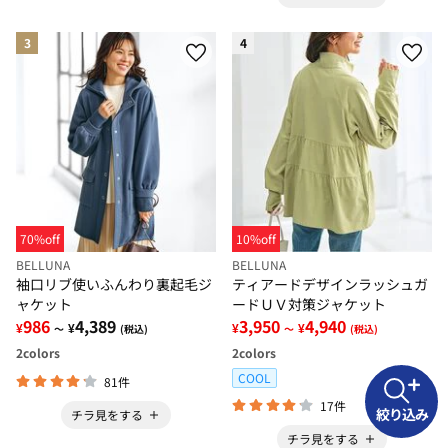
3
4
70%off
10%off
BELLUNA
BELLUNA
袖口リブ使いふんわり裏起毛ジ
ティアードデザインラッシュガ
ャケット
ードＵＶ対策ジャケット
986
4,389
3,950
4,940
¥
¥
¥
¥
～
(税込)
～
(税込)
2
colors
2
colors
COOL
81件
17件
絞り込み
チラ見をする
チラ見をする