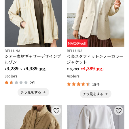
MAX50%off
BELLUNA
BELLUNA
シアー素材ギャザーデザインブ
＜楽スタフィット＞ノーカラー
ルゾン
ジャケット
3,289
4,389
4,389
¥
¥
¥ 8,789
¥
～
(税込)
(税込)
3
colors
4
colors
2件
15件
チラ見をする
チラ見をする