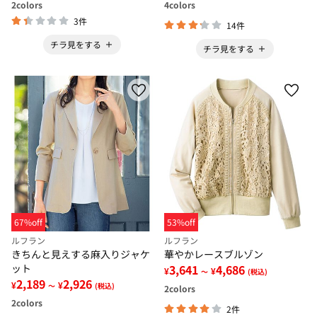
2
colors
4
colors
3件
14件
チラ見をする
チラ見をする
67%off
53%off
ルフラン
ルフラン
きちんと見えする麻入りジャケ
華やかレースブルゾン
ット
3,641
4,686
¥
¥
～
(税込)
2,189
2,926
¥
¥
～
(税込)
2
colors
2
colors
2件