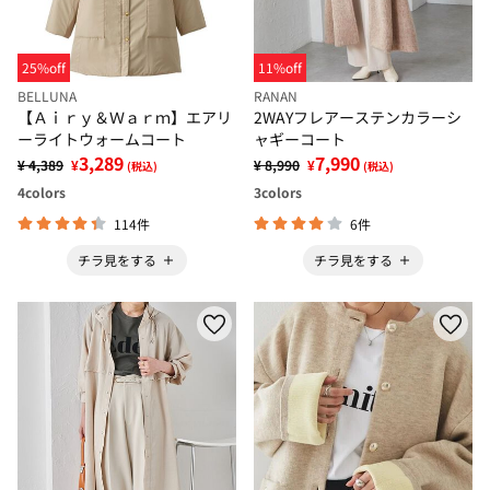
25%off
11%off
BELLUNA
RANAN
【Ａｉｒｙ＆Ｗａｒｍ】エアリ
2WAYフレアーステンカラーシ
ーライトウォームコート
ャギーコート
3,289
7,990
¥ 4,389
¥
¥ 8,990
¥
(税込)
(税込)
4
colors
3
colors
114件
6件
チラ見をする
チラ見をする