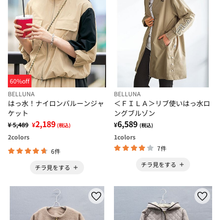
60%off
BELLUNA
BELLUNA
はっ水！ナイロンバルーンジャ
＜ＦＩＬＡ＞リブ使いはっ水ロ
ケット
ングブルゾン
2,189
6,589
¥ 5,489
¥
¥
(税込)
(税込)
2
colors
1
colors
7件
6件
チラ見をする
チラ見をする