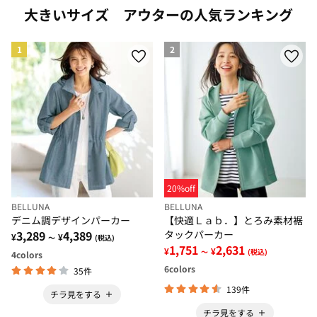
大きいサイズ アウターの人気ランキング
1
2
20%off
BELLUNA
BELLUNA
デニム調デザインパーカー
【快適Ｌａｂ．】とろみ素材裾
3,289
4,389
タックパーカー
¥
¥
～
(税込)
1,751
2,631
¥
¥
～
(税込)
4
colors
6
colors
35件
139件
チラ見をする
チラ見をする