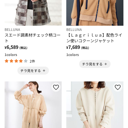
BELLUNA
BELLUNA
スエード調素材チェック柄コー
【Ｌａｇｒｉｌｕａ】配色ライ
ト
ン使いコクーンジャケット
6,589
7,689
¥
¥
(税込)
(税込)
1
colors
1
colors
2件
チラ見をする
チラ見をする