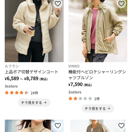
ルフラン
VINNO
上品ボア切替デザインコート
機能付ヘビロテシャーリングシ
6,589
8,789
ャツブルゾン
¥
¥
～
(税込)
7,590
¥
(税込)
3
colors
2
colors
24件
2件
チラ見をする
チラ見をする