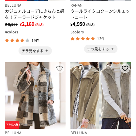
BELLUNA
RANAN
カジュアルコーデにきちんと感
ウールライクコクーンシルエッ
を！テーラードジャケット
トコート
2,189
4,950
¥ 6,589
¥
¥
(税込)
(税込)
4
colors
3
colors
12件
19件
チラ見をする
チラ見をする
23%off
BELLUNA
BELLUNA