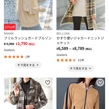
67%off
RANAN
BELLUNA
フリルラッシュガードブルゾン
かすり使いジャカードニットジ
1,790
ャケット
¥ 5,390
¥
(税込)
6,589
8,789
¥
¥
～
(税込)
2
colors
2
colors
1件
31件
チラ見をする
チラ見をする