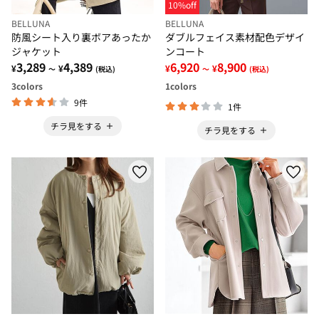
10%off
BELLUNA
BELLUNA
防風シート入り裏ボアあったか
ダブルフェイス素材配色デザイ
ジャケット
ンコート
3,289
4,389
6,920
8,900
¥
¥
¥
¥
～
(税込)
～
(税込)
3
colors
1
colors
9件
1件
チラ見をする
チラ見をする