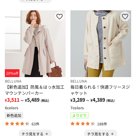
20%off
BELLUNA
BELLUNA
【新色追加】防風＆はっ水加工
毎日着られる！快適フリースジ
マウンテンパーカー
ャケット
3,511
5,489
3,289
4,389
¥
¥
¥
¥
～
(税込)
～
(税込)
6
colors
7
colors
新色追加
よりどり
63件
188件
チラ見をする
チラ見をする