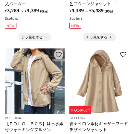
丈パーカー
色コクーンジャケット
3,289
4,389
4,389
5,489
¥
¥
¥
¥
～
(税込)
～
(税込)
3
colors
3
colors
NEW
NEW
チラ見をする
チラ見をする
MAX50%off
BELLUNA
BELLUNA
【ＰＯＬＯ ＢＣＳ】はっ水素
綿ナイロン素材ギャザーフード
材ウォーキングブルゾン
デザインジャケット