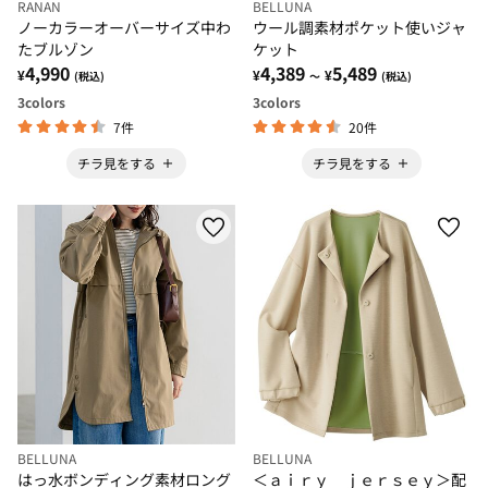
RANAN
BELLUNA
ノーカラーオーバーサイズ中わ
ウール調素材ポケット使いジャ
たブルゾン
ケット
4,990
4,389
5,489
¥
¥
¥
(税込)
～
(税込)
3
colors
3
colors
7件
20件
チラ見をする
チラ見をする
BELLUNA
BELLUNA
はっ水ボンディング素材ロング
＜ａｉｒｙ ｊｅｒｓｅｙ＞配