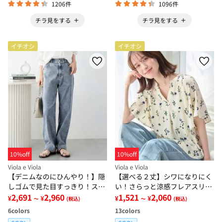
1206件
1096件
チラ見をする
チラ見をする
イチオシ
イチオシ
10%off
10%off
Viola e Viola
Viola e Viola
【デニムなのにひんやり！】隠
【選べる２丈】シワになりにく
しゴムで見た目すっきり！スト
い！さらっと涼感フレアスリー
レッチ楽ちんデニム
2,691
2,960
ブブラウス
1,521
2,060
¥
¥
¥
¥
～
(税込)
～
(税込)
6
colors
13
colors