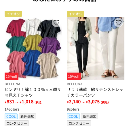
イチオシ
イチオシ
15%off
15%off
BELLUNA
BELLUNA
ヒンヤリ！綿１００％大人顔サ
サラリ速乾！綿サテンストレッ
マ見えＴシャツ
チカラーパンツ
831
1,018
2,140
3,075
¥
¥
¥
¥
～
(税込)
～
(税込)
14
colors
9
colors
COOL
新色追加
COOL
新色追加
ロングセラー
ロングセラー