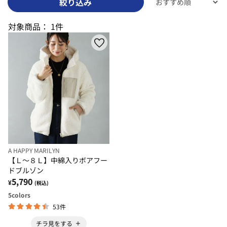
絞り込み
対象商品：
1件
A HAPPY MARILYN
【Ｌ～８Ｌ】中綿入りボアフー
ドブルゾン
5,790
¥
(税込)
5
colors
53件
チラ見をする