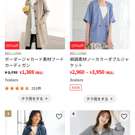
50%off
10%off
BELLUNA
BELLUNA
ボーダージャカード素材フード
麻調素材ノーカラーダブルジャ
カーディガン
ケット
1,369
2,960
3,950
¥ 2,739
¥
¥
¥
(税込)
～
(税込)
7
colors
3
colors
NEW
253件
チラ見をする
チラ見をする
3
4