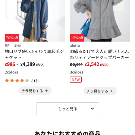
70%off
15%off
BELLUNA
alotta
袖口リブ使いふんわり裏起毛ジ
羽織るだけで大人可愛い！ふん
ャケット
わりティアードジップパーカー
986
4,389
2,542
¥
¥
¥ 2,990
¥
～
(税込)
(税込)
2
colors
3
colors
NEW
81件
チラ見をする
チラ見をする
もっと見る
あなたにおすすめの商品