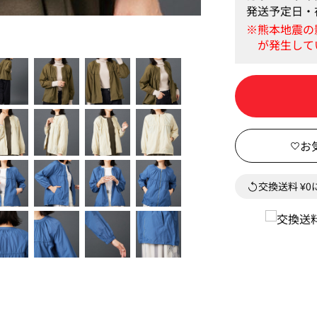
発送予定日・
カーキ 身長167cm Ｍ
交換送料 ¥