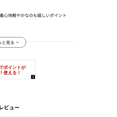
、着心地軽やかなのも嬉しいポイント
丈感でさらっと羽織れます
ルーンシルエットに変化します。スタ
っと見る
ます！
ンやスマートフォンなどの閲覧環境に
がございます。予めご了承ください。
レビュー