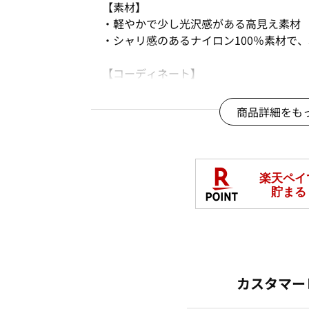
【素材】
・軽やかで少し光沢感がある高見え素材
・シャリ感のあるナイロン100％素材で
【コーディネート】
・パンツにもスカートにも合わせやすい
・裾のドロストを絞るとまるみのあるバ
商品詳細をも
イリングに合わせてシルエットを楽しめ
※商品画像は、光の当たり具合やパソコ
より、実際の色味と異なって見える場合
□
手洗いOK
秋冬号
商品番号：
OFWI-01328
カスタマー