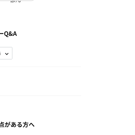
透ける
ーQ&A
点がある方へ