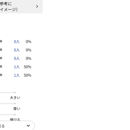
参考に
イメージ）
0人
0%
0人
0%
0人
0%
1人
50%
1人
50%
大きい
厚い
伸びる
見る