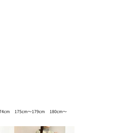
74cm
175cm～179cm
180cm～