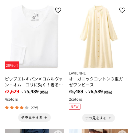
20%off
LAVIENNE
ピップエレキバン×コムルヴァ
オーガニックコットン３重ガー
ン・オム コリに効く！着るピ
ゼワンピース
ップエレキバン
2,629
5,489
5,489
6,589
¥
¥
¥
¥
～
(税込)
～
(税込)
4
colors
2
colors
NEW
27件
チラ見をする
チラ見をする