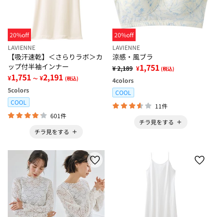
20%off
20%off
LAVIENNE
LAVIENNE
【吸汗速乾】＜さらりラボ＞カ
涼感・風ブラ
ップ付半袖インナー
1,751
¥ 2,189
¥
(税込)
1,751
2,191
¥
¥
～
(税込)
4
colors
5
colors
COOL
COOL
11件
601件
チラ見をする
チラ見をする