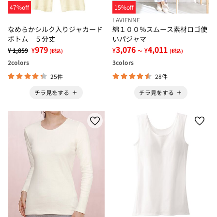
47%off
15%off
LAVIENNE
なめらかシルク入りジャカード
綿１００％スムース素材ロゴ使
ボトム ５分丈
いパジャマ
979
3,076
4,011
¥ 1,859
¥
¥
¥
(税込)
～
(税込)
2
colors
3
colors
25件
28件
チラ見をする
チラ見をする