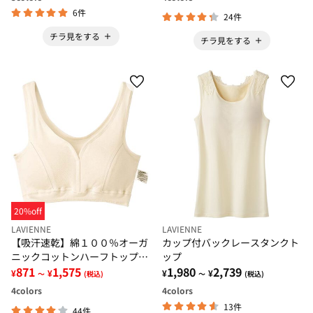
6件
24件
チラ見をする
チラ見をする
20%off
LAVIENNE
LAVIENNE
【吸汗速乾】綿１００％オーガ
カップ付バックレースタンクト
ニックコットンハーフトップブ
ップ
ラ・リブショーツ（別売）
871
1,575
1,980
2,739
¥
¥
¥
¥
～
(税込)
～
(税込)
4
colors
4
colors
13件
44件