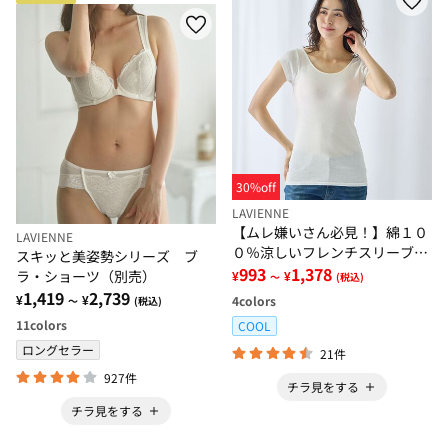
30%off
LAVIENNE
【ムレ嫌いさん必見！】綿１０
LAVIENNE
０％涼しいフレンチスリーブイ
スキッと美姿勢シリーズ ブ
ンナー＜さらりラボ＞
993
1,378
ラ・ショーツ（別売）
¥
¥
～
(税込)
1,419
2,739
¥
¥
4
colors
～
(税込)
11
colors
COOL
ロングセラー
21件
927件
チラ見をする
チラ見をする