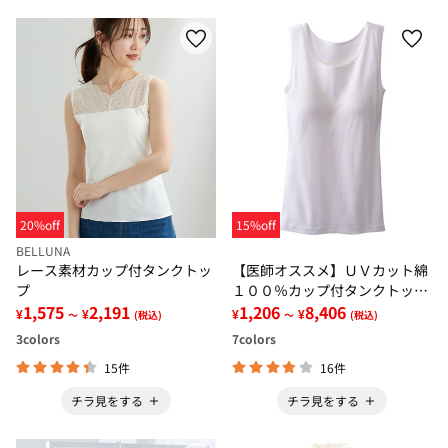
20%off
15%off
BELLUNA
レース素材カップ付タンクトッ
【医師オススメ】ＵＶカット綿
プ
１００％カップ付タンクトップ
1,575
2,191
６色組＜カラフルコットン＞
1,206
8,406
¥
¥
¥
¥
～
(税込)
～
(税込)
3
colors
7
colors
15件
16件
チラ見をする
チラ見をする