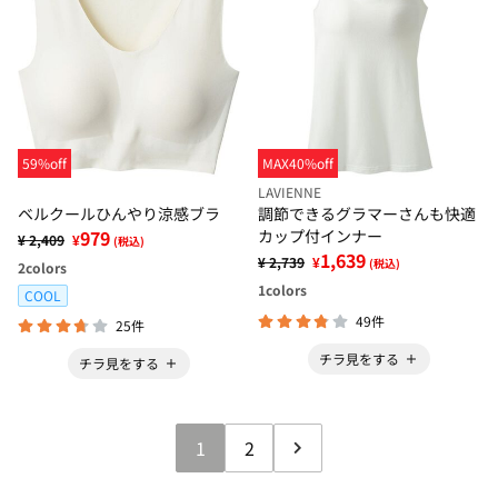
59%off
MAX40%off
LAVIENNE
ベルクールひんやり涼感ブラ
調節できるグラマーさんも快適
979
カップ付インナー
¥ 2,409
¥
(税込)
1,639
¥ 2,739
¥
(税込)
2
colors
1
colors
COOL
49件
25件
チラ見をする
チラ見をする
1
2