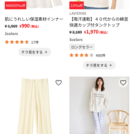
MAX50%off
10%off
LAVIENNE
肌にうれしい保湿素材インナー
【吸汗速乾】４０代からの綿混
990
快適カップ付タンクトップ
¥ 1,969
¥
(税込)
1,970
¥ 2,189
¥
(税込)
2
colors
5
colors
17件
ロングセラー
チラ見をする
490件
チラ見をする