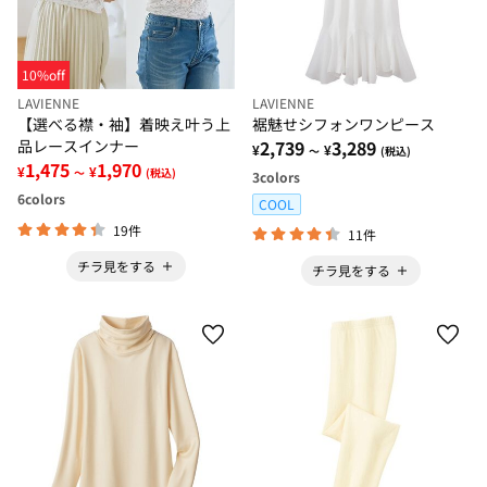
10%off
LAVIENNE
LAVIENNE
【選べる襟・袖】着映え叶う上
裾魅せシフォンワンピース
品レースインナー
2,739
3,289
¥
¥
～
(税込)
1,475
1,970
¥
¥
～
(税込)
3
colors
6
colors
COOL
19件
11件
チラ見をする
チラ見をする