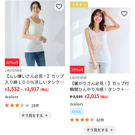
イチオシ
30%off
20%off
LAVIENNE
【ムレ嫌いさん必見！】カップ
LAVIENNE
入り綿１００％涼しいタンクト
【暑がりさん必見！】カップ付
ップ＜さらりラボ＞
1,532
1,917
瞬間ひんやり冷感！タンクトッ
¥
¥
～
(税込)
プインナー＜さらりラボ＞
2,015
¥ 2,519
¥
4
colors
(税込)
2
colors
28件
COOL
チラ見をする
60件
チラ見をする