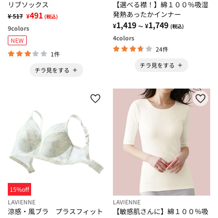
リブソックス
【選べる襟！】綿１００％吸湿
491
発熱あったかインナー
¥ 517
¥
(税込)
1,419
1,749
¥
¥
～
(税込)
9
colors
4
colors
NEW
24件
1件
チラ見をする
チラ見をする
15%off
LAVIENNE
LAVIENNE
涼感・風ブラ プラスフィット
【敏感肌さんに】綿１００％吸