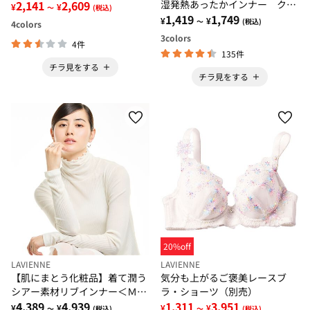
2,141
2,609
湿発熱あったかインナー クル
¥
¥
～
(税込)
ーネック５分袖
1,419
1,749
¥
¥
～
(税込)
4
colors
3
colors
4件
135件
チラ見をする
チラ見をする
20%off
LAVIENNE
LAVIENNE
【肌にまとう化粧品】着て潤う
気分も上がるご褒美レースブ
シアー素材リブインナー＜ＭＡ
ラ・ショーツ（別売）
ＴＯＬＩＡ＞
4,389
4,939
1,311
3,951
¥
¥
¥
¥
～
(税込)
～
(税込)