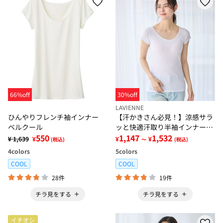
66%off
30%off
LAVIENNE
ひんやりフレンチ袖インナー
【汗かきさん必見！】涼感サラ
ベルクール
ッと快適汗取り半袖インナー＜
550
さらりラボ＞
1,147
1,532
¥ 1,639
¥
¥
¥
(税込)
～
(税込)
4
colors
5
colors
COOL
COOL
28件
19件
チラ見をする
チラ見をする
イチオシ