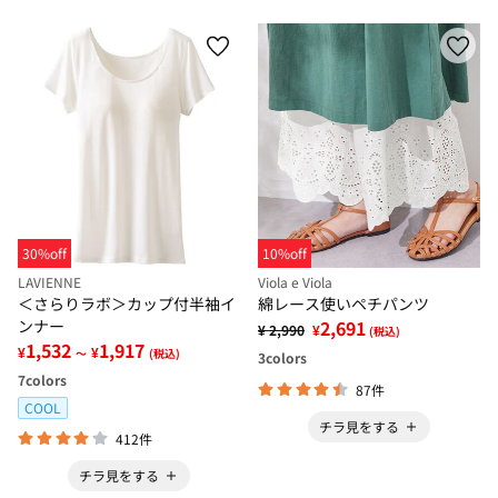
30%off
10%off
LAVIENNE
Viola e Viola
＜さらりラボ＞カップ付半袖イ
綿レース使いペチパンツ
ンナー
2,691
¥ 2,990
¥
(税込)
1,532
1,917
¥
¥
～
(税込)
3
colors
7
colors
87件
COOL
チラ見をする
412件
チラ見をする