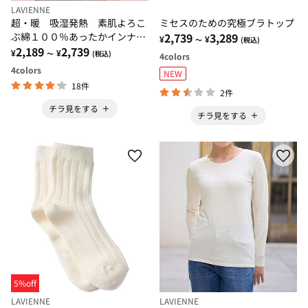
LAVIENNE
超・暖 吸湿発熱 素肌よろこ
ミセスのための究極ブラトップ
ぶ綿１００％あったかインナ
2,739
3,289
¥
¥
～
(税込)
ー クルーネックインナー
2,189
2,739
¥
¥
～
(税込)
4
colors
4
colors
NEW
18件
2件
チラ見をする
チラ見をする
5%off
LAVIENNE
LAVIENNE