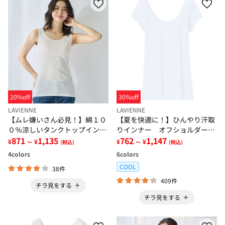
20%off
30%off
LAVIENNE
LAVIENNE
【ムレ嫌いさん必見！】綿１０
【夏を快適に！】ひんやり汗取
０％涼しいタンクトップインナ
りインナー オフショルダー＜
ー＜さらりラボ＞
871
1,135
さらりラボ＞
762
1,147
¥
¥
¥
¥
～
(税込)
～
(税込)
4
colors
6
colors
COOL
38件
409件
チラ見をする
チラ見をする