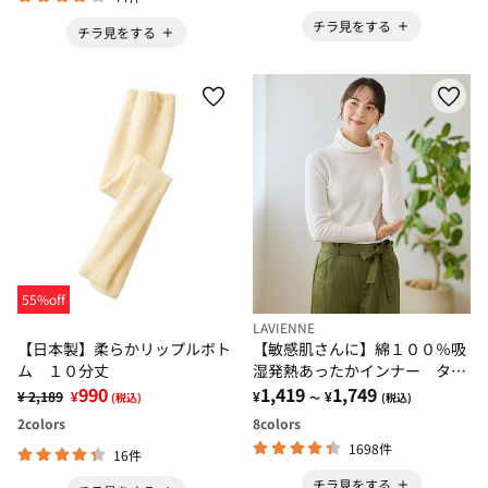
チラ見をする
チラ見をする
55%off
LAVIENNE
【日本製】柔らかリップルボト
【敏感肌さんに】綿１００％吸
ム １０分丈
湿発熱あったかインナー ター
990
トルネックインナー長袖
1,419
1,749
¥ 2,189
¥
¥
¥
(税込)
～
(税込)
2
colors
8
colors
1698件
16件
チラ見をする