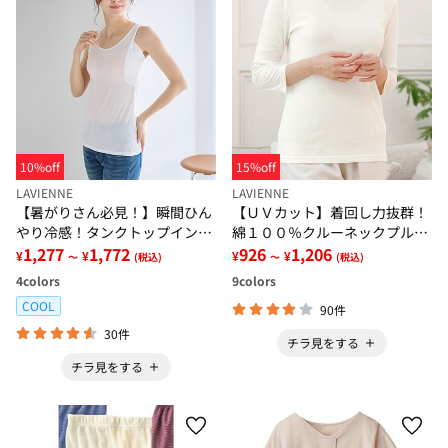
10%off
15%off
LAVIENNE
LAVIENNE
【暑がりさん必見！】瞬間ひん
【ＵＶカット】着回し力抜群！
やり冷感！タンクトップインナ
綿１００％クルーネックプルオ
ー＜さらりラボ＞
1,277
1,772
ーバー（８分袖）＜カラフルコ
926
1,206
¥
¥
¥
¥
～
(税込)
～
(税込)
ットン＞
4
colors
9
colors
COOL
90件
30件
チラ見をする
チラ見をする