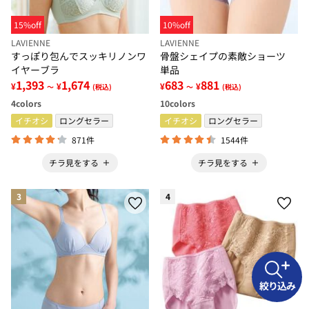
15%off
10%off
LAVIENNE
LAVIENNE
すっぽり包んでスッキリノンワ
骨盤シェイプの素敵ショーツ
イヤーブラ
単品
1,393
1,674
683
881
¥
¥
¥
¥
～
(税込)
～
(税込)
4
colors
10
colors
イチオシ
ロングセラー
イチオシ
ロングセラー
871件
1544件
チラ見をする
チラ見をする
3
4
絞り込み