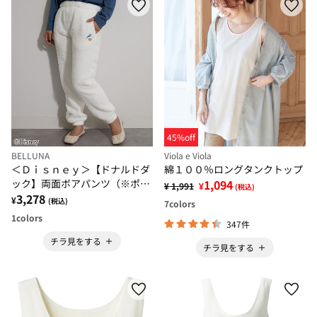
45%off
BELLUNA
Viola e Viola
＜Ｄｉｓｎｅｙ＞【ドナルドダ
綿１００％ロングタンクトップ
ック】両面ボアパンツ（※ポン
1,094
¥ 1,991
¥
(税込)
チョ別売り）
3,278
¥
(税込)
7
colors
1
colors
347件
チラ見をする
チラ見をする