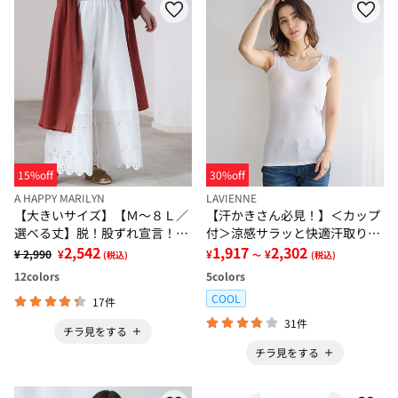
15%off
30%off
A HAPPY MARILYN
LAVIENNE
【大きいサイズ】【Ｍ～８Ｌ／
【汗かきさん必見！】＜カップ
選べる丈】脱！股ずれ宣言！裾
付＞涼感サラッと快適汗取りタ
レースぺチパンツ
2,542
ンクトップインナー＜さらりラ
1,917
2,302
¥ 2,990
¥
¥
¥
(税込)
～
(税込)
ボ＞
12
colors
5
colors
COOL
17件
31件
チラ見をする
チラ見をする