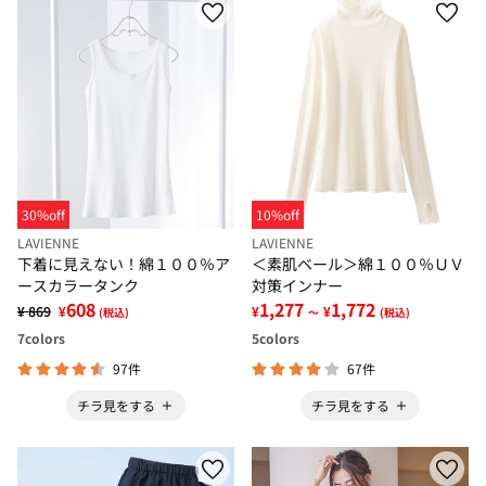
30%off
10%off
LAVIENNE
LAVIENNE
下着に見えない！綿１００％ア
＜素肌ベール＞綿１００％ＵＶ
ースカラータンク
対策インナー
608
1,277
1,772
¥ 869
¥
¥
¥
(税込)
～
(税込)
7
colors
5
colors
97件
67件
チラ見をする
チラ見をする