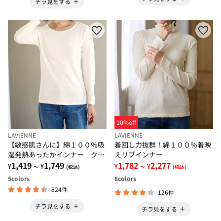
チラ見をする
10%off
LAVIENNE
LAVIENNE
【敏感肌さんに】綿１００％吸
着回し力抜群！綿１００％着映
湿発熱あったかインナー クル
えリブインナー
ーネックインナー長袖
1,419
1,749
1,782
2,277
¥
¥
¥
¥
～
(税込)
～
(税込)
5
colors
8
colors
824件
126件
チラ見をする
チラ見をする