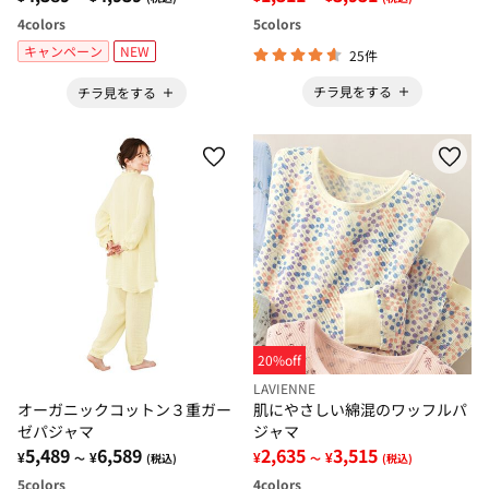
4
colors
5
colors
キャンペーン
NEW
25件
チラ見をする
チラ見をする
20%off
LAVIENNE
オーガニックコットン３重ガー
肌にやさしい綿混のワッフルパ
ゼパジャマ
ジャマ
5,489
6,589
2,635
3,515
¥
¥
¥
¥
～
(税込)
～
(税込)
5
colors
4
colors