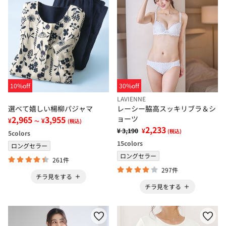
10%off
30%off
LAVIENNE
選べて嬉しい楊柳パジャマ
レーシー脇高スッキリブラ＆シ
2,965
3,955
ョーツ
¥
¥
～
(税込)
2,233
¥ 3,190
¥
(税込)
5
colors
15
colors
ロングセラー
ロングセラー
261件
297件
チラ見をする
チラ見をする