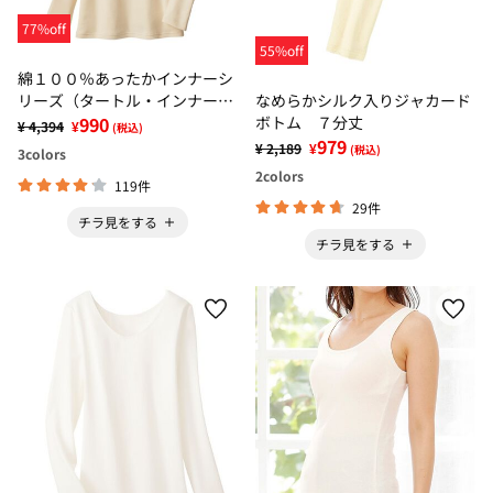
77%off
55%off
綿１００％あったかインナーシ
なめらかシルク入りジャカード
リーズ（タートル・インナー・
ボトム ７分丈
ボトム）
990
¥ 4,394
¥
(税込)
979
¥ 2,189
¥
(税込)
3
colors
2
colors
119件
29件
チラ見をする
チラ見をする