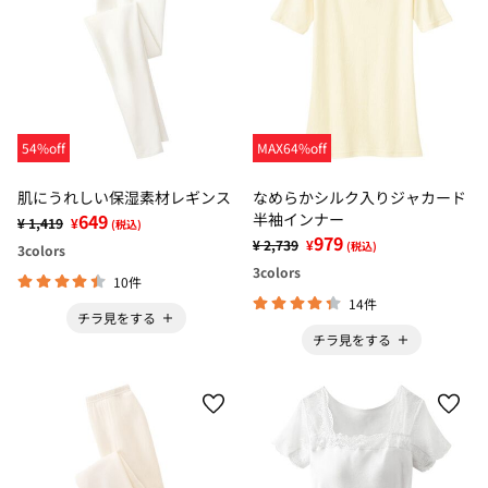
54%off
MAX64%off
肌にうれしい保湿素材レギンス
なめらかシルク入りジャカード
649
半袖インナー
¥ 1,419
¥
(税込)
979
¥ 2,739
¥
(税込)
3
colors
3
colors
10件
14件
チラ見をする
チラ見をする