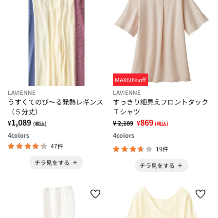
MAX60%off
LAVIENNE
LAVIENNE
うすくてのび～る発熱レギンス
すっきり細見えフロントタック
（５分丈）
Ｔシャツ
1,089
869
¥
¥ 2,189
¥
(税込)
(税込)
4
colors
4
colors
47件
19件
チラ見をする
チラ見をする