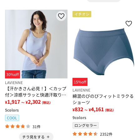
イチオシ
30%off
15%off
LAVIENNE
【汗かきさん必見！】＜カップ
LAVIENNE
付＞涼感サラッと快適汗取りタ
綿混のびのびフィットミラクる
ンクトップインナー＜さらりラ
1,917
2,302
ショーツ
¥
¥
～
(税込)
ボ＞
832
4,161
¥
¥
5
colors
～
(税込)
9
colors
COOL
ロングセラー
31件
2352件
チラ見をする