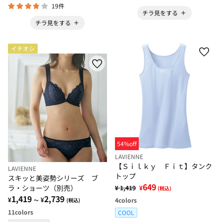
19件
チラ見をする
チラ見をする
イチオシ
54%off
LAVIENNE
【Ｓｉｌｋｙ Ｆｉｔ】タンク
LAVIENNE
トップ
スキッと美姿勢シリーズ ブ
649
ラ・ショーツ（別売）
¥ 1,419
¥
(税込)
1,419
2,739
¥
¥
4
colors
～
(税込)
11
colors
COOL