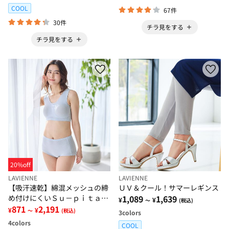
COOL
67件
30件
チラ見をする
チラ見をする
20%off
LAVIENNE
LAVIENNE
【吸汗速乾】綿混メッシュの締
ＵＶ＆クール！サマーレギンス
め付けにくいＳｕ－ｐｉｔａ
1,089
1,639
¥
¥
～
(税込)
（スーピタ）ブラ・ショーツ
871
2,191
¥
¥
～
(税込)
3
colors
（別売）
4
colors
COOL