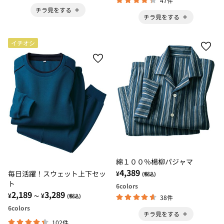
47件
チラ見をする
チラ見をする
イチオシ
綿１００％楊柳パジャマ
4,389
毎日活躍！スウェット上下セッ
¥
(税込)
ト
6
colors
2,189
3,289
¥
¥
～
(税込)
38件
6
colors
チラ見をする
102件