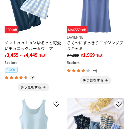
10%off
MAX55%off
LAVIENNE
＜ｋｉｐｐｉｓ＞ゆるっと可愛
らく～にすっきりエイジングブ
いチュニックルームウェア
ラキャミ
3,455
4,445
1,969
¥
¥
¥ 4,389
¥
～
(税込)
(税込)
3
colors
5
colors
COOL
7件
7件
チラ見をする
チラ見をする