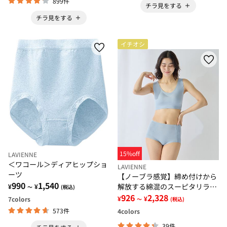
899件
チラ見をする
チラ見をする
イチオシ
15%off
LAVIENNE
＜ワコール＞ディアヒップショ
LAVIENNE
ーツ
【ノーブラ感覚】締め付けから
990
1,540
解放する綿混のスーピタリラッ
¥
¥
～
(税込)
クスブラ・ショーツ（別売）
926
2,328
¥
¥
7
colors
～
(税込)
573件
4
colors
39件