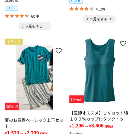
2
colors
COOL
COOL
412件
60件
チラ見をする
チラ見をする
イチオシ
15%off
30%off
【医師オススメ】ＵＶカット綿
１００％カップ付タンクトップ
夏のお買得ベーシック上下セッ
６色組＜カラフルコットン＞
1,206
8,406
ト
¥
¥
～
(税込)
1,529
2,299
¥
¥
7
colors
～
(税込)