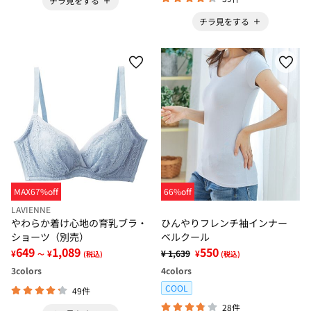
チラ見をする
チラ見をする
MAX67%off
66%off
LAVIENNE
やわらか着け心地の育乳ブラ・
ひんやりフレンチ袖インナー
ショーツ（別売）
ベルクール
649
1,089
550
¥
¥
¥ 1,639
¥
～
(税込)
(税込)
3
colors
4
colors
COOL
49件
28件