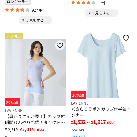
ロングセラー
17件
927件
チラ見をする
チラ見をする
イチオシ
30%off
20%off
LAVIENNE
＜さらりラボ＞カップ付半袖イ
LAVIENNE
ンナー
【暑がりさん必見！】カップ付
1,532
1,917
瞬間ひんやり冷感！タンクトッ
¥
¥
～
(税込)
プインナー＜さらりラボ＞
2,015
¥ 2,519
¥
7
colors
(税込)