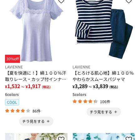
30%off
LAVIENNE
LAVIENNE
【夏を快適に！】綿１００％汗
【とろける肌心地】綿１００％
取りレース・カップ付インナー
やわらかスムースパジャマ
＜さらりラボ＞
1,532
1,917
3,289
3,839
¥
¥
¥
¥
～
(税込)
～
(税込)
6
colors
5
colors
106件
COOL
86件
チラ見をする
チラ見をする