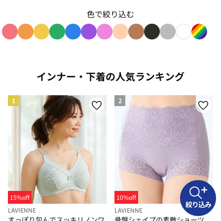
色で絞り込む
色で絞り込み: red
色で絞り込み: orange
色で絞り込み: yellow
色で絞り込み: green
色で絞り込み: blue
色で絞り込み: purple
色で絞り込み: pink
色で絞り込み: beige
色で絞り込み: brown
色で絞り込み: blac
色で絞り込み: g
色で絞り込み
色で絞り
インナー・下着の人気ランキング
1
2
15%off
10%off
絞り込み
LAVIENNE
LAVIENNE
すっぽり包んでスッキリノンワ
骨盤シェイプの素敵ショーツ