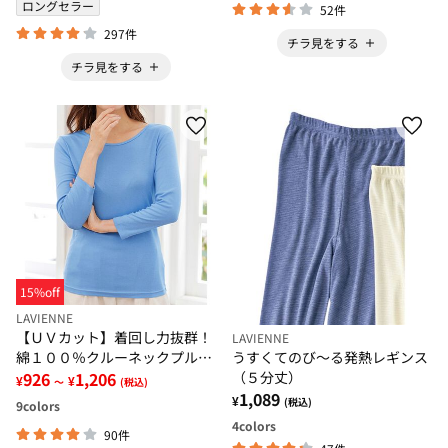
ロングセラー
52件
297件
チラ見をする
チラ見をする
15%off
LAVIENNE
【ＵＶカット】着回し力抜群！
LAVIENNE
うすくてのび～る発熱レギンス
綿１００％クルーネックプルオ
（５分丈）
ーバー（８分袖）＜カラフルコ
926
1,206
¥
¥
～
(税込)
1,089
ットン＞
¥
(税込)
9
colors
4
colors
90件