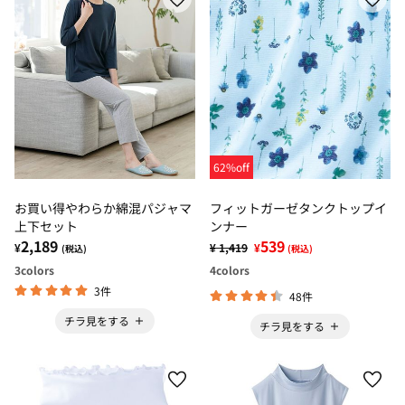
62%off
お買い得やわらか綿混パジャマ
フィットガーゼタンクトップイ
上下セット
ンナー
2,189
539
¥
¥ 1,419
¥
(税込)
(税込)
3
colors
4
colors
3件
48件
チラ見をする
チラ見をする