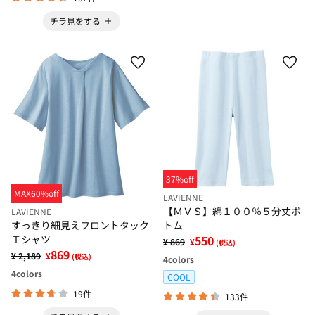
チラ見をする
37%off
MAX60%off
LAVIENNE
【ＭＶＳ】綿１００％５分丈ボ
LAVIENNE
すっきり細見えフロントタック
トム
Ｔシャツ
550
¥ 869
¥
(税込)
869
¥ 2,189
¥
(税込)
4
colors
4
colors
COOL
19件
133件