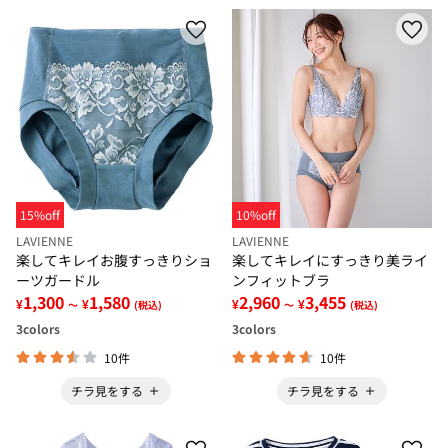
15%off
10%off
LAVIENNE
LAVIENNE
楽してキレイお腹すっきりショ
楽してキレイにすっきり美ライ
ーツガードル
ンフィットブラ
1,300
1,580
2,960
3,455
¥
¥
¥
¥
～
(税込)
～
(税込)
3
colors
3
colors
10件
10件
チラ見をする
チラ見をする