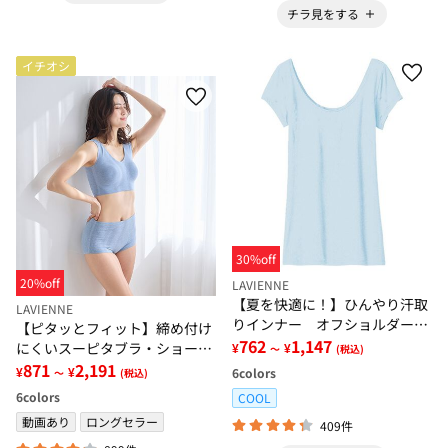
チラ見をする
イチオシ
30%off
20%off
LAVIENNE
【夏を快適に！】ひんやり汗取
LAVIENNE
りインナー オフショルダー＜
【ピタッとフィット】締め付け
さらりラボ＞
762
1,147
にくいスーピタブラ・ショーツ
¥
¥
～
(税込)
（別売）
871
2,191
¥
¥
6
colors
～
(税込)
6
colors
COOL
動画あり
ロングセラー
409件