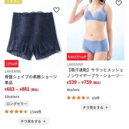
イチオシ
MAX65%off
10%off
LAVIENNE
【吸汗速乾】サラっとメッシュ
LAVIENNE
ノンワイヤーブラ・ショーツ
骨盤シェイプの素敵ショーツ
（別売）
539
759
単品
¥
¥
～
(税込)
683
881
¥
¥
4
colors
～
(税込)
10
colors
65件
ロングセラー
チラ見をする
1544件
チラ見をする