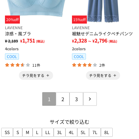
20%off
15%off
LAVIENNE
LAVIENNE
涼感・風ブラ
裾魅せデニムライクペチパンツ
1,751
2,328
2,796
¥ 2,189
¥
¥
¥
(税込)
～
(税込)
4
colors
2
colors
COOL
COOL
11件
2件
チラ見をする
チラ見をする
1
2
3
サイズで絞り込む
SS
S
M
L
LL
3L
4L
5L
7L
8L
サイズで絞り込み: SS
サイズで絞り込み: S
サイズで絞り込み: M
サイズで絞り込み: L
サイズで絞り込み: LL
サイズで絞り込み: 3L
サイズで絞り込み: 4L
サイズで絞り込み: 5L
サイズで絞り込み: 7L
サイズで絞り込み: