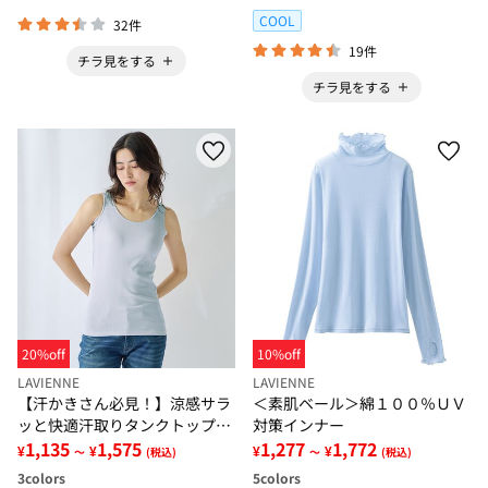
COOL
32件
19件
チラ見をする
チラ見をする
20%off
10%off
LAVIENNE
LAVIENNE
【汗かきさん必見！】涼感サラ
＜素肌ベール＞綿１００％ＵＶ
ッと快適汗取りタンクトップイ
対策インナー
ンナー＜さらりラボ＞
1,135
1,575
1,277
1,772
¥
¥
¥
¥
～
(税込)
～
(税込)
3
colors
5
colors