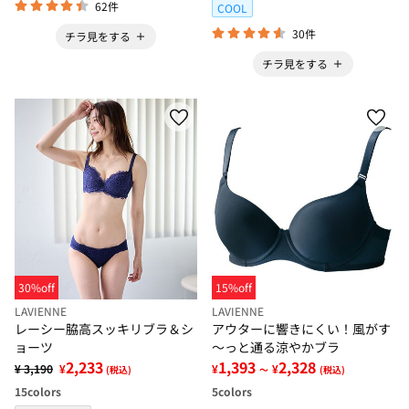
62件
COOL
30件
チラ見をする
チラ見をする
30%off
15%off
LAVIENNE
LAVIENNE
レーシー脇高スッキリブラ＆シ
アウターに響きにくい！風がす
ョーツ
～っと通る涼やかブラ
2,233
1,393
2,328
¥ 3,190
¥
¥
¥
(税込)
～
(税込)
15
colors
5
colors