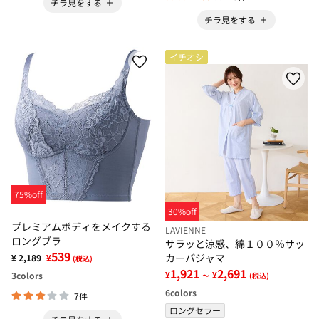
チラ見をする
チラ見をする
イチオシ
75%off
30%off
プレミアムボディをメイクする
LAVIENNE
ロングブラ
サラッと涼感、綿１００％サッ
539
カーパジャマ
¥ 2,189
¥
(税込)
1,921
2,691
¥
¥
3
colors
～
(税込)
6
colors
7件
ロングセラー