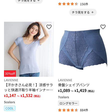
チラ見をする
156件
チラ見をする
30%off
LAVIENNE
LAVIENNE
【汗かきさん必見！】涼感サラ
骨盤シェイプパンツ
ッと快適汗取り半袖インナー＜
1,089
1,419
¥
¥
～
(税込)
さらりラボ＞
1,147
1,532
¥
¥
～
(税込)
7
colors
5
colors
ロングセラー
COOL
884件