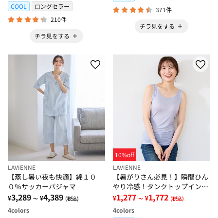
COOL
ロングセラー
371件
210件
チラ見をする
チラ見をする
10%off
LAVIENNE
LAVIENNE
【蒸し暑い夜も快適】綿１０
【暑がりさん必見！】瞬間ひん
０％サッカーパジャマ
やり冷感！タンクトップインナ
3,289
4,389
ー＜さらりラボ＞
1,277
1,772
¥
¥
¥
¥
～
(税込)
～
(税込)
4
colors
4
colors