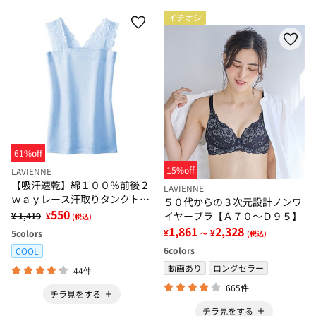
イチオシ
61%off
15%off
LAVIENNE
【吸汗速乾】綿１００％前後２
LAVIENNE
ｗａｙレース汗取りタンクトッ
５０代からの３次元設計ノンワ
プインナー
550
イヤーブラ【Ａ７０～Ｄ９５】
¥ 1,419
¥
(税込)
1,861
2,328
¥
¥
5
colors
～
(税込)
6
colors
COOL
動画あり
ロングセラー
44件
665件
チラ見をする
チラ見をする