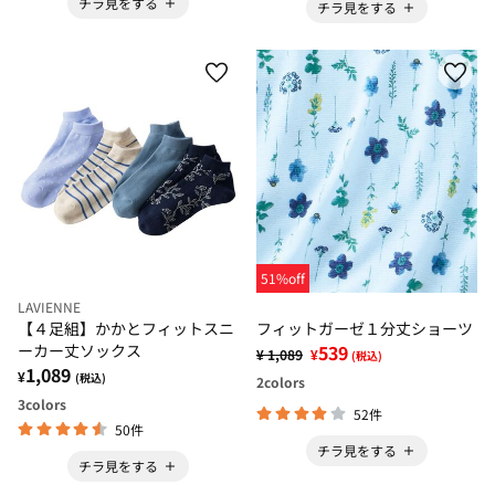
チラ見をする
チラ見をする
51%off
LAVIENNE
【４足組】かかとフィットスニ
フィットガーゼ１分丈ショーツ
ーカー丈ソックス
539
¥ 1,089
¥
(税込)
1,089
¥
(税込)
2
colors
3
colors
52件
50件
チラ見をする
チラ見をする