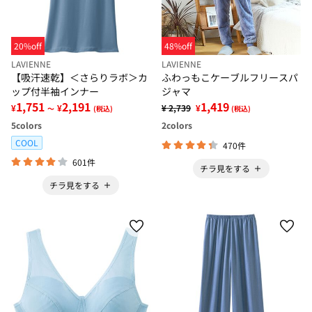
20%off
48%off
LAVIENNE
LAVIENNE
【吸汗速乾】＜さらりラボ＞カ
ふわっもこケーブルフリースパ
ップ付半袖インナー
ジャマ
1,751
2,191
1,419
¥
¥
¥ 2,739
¥
～
(税込)
(税込)
5
colors
2
colors
COOL
470件
601件
チラ見をする
チラ見をする