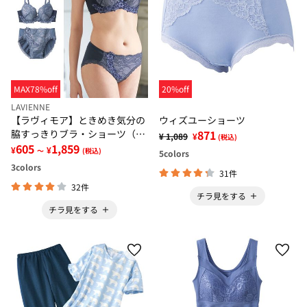
MAX78%off
20%off
LAVIENNE
【ラヴィモア】ときめき気分の
ウィズユーショーツ
脇すっきりブラ・ショーツ（別
871
¥ 1,089
¥
(税込)
売）
605
1,859
¥
¥
～
(税込)
5
colors
3
colors
31件
32件
チラ見をする
チラ見をする