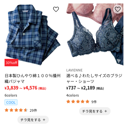
30%off
LAVIENNE
日本製ひんやり綿１００％播州
選べる♪わたしサイズのブラジ
織パジャマ
ャー・ショーツ
3,839
4,576
737
2,189
¥
¥
¥
¥
～
(税込)
～
(税込)
6
colors
4
colors
9件
COOL
29件
チラ見をする
チラ見をする