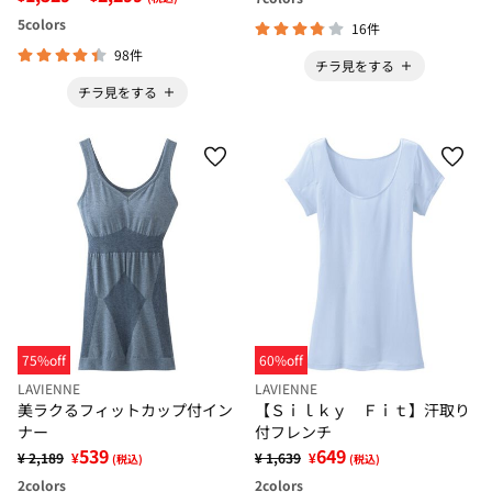
5
colors
16件
98件
チラ見をする
チラ見をする
75%off
60%off
LAVIENNE
LAVIENNE
美ラクるフィットカップ付イン
【Ｓｉｌｋｙ Ｆｉｔ】汗取り
ナー
付フレンチ
539
649
¥ 2,189
¥
¥ 1,639
¥
(税込)
(税込)
2
colors
2
colors