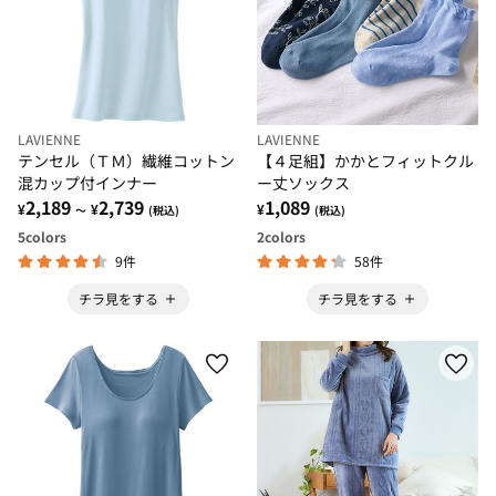
LAVIENNE
LAVIENNE
テンセル（ＴＭ）繊維コットン
【４足組】かかとフィットクル
混カップ付インナー
ー丈ソックス
2,189
2,739
1,089
¥
¥
¥
～
(税込)
(税込)
5
colors
2
colors
9件
58件
チラ見をする
チラ見をする