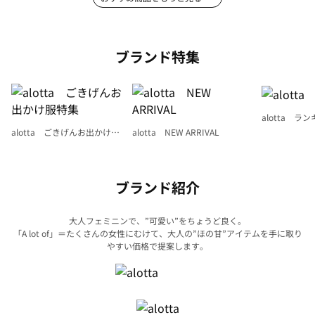
ブランド特集
alotta ラ
alotta ごきげんお出かけ服
alotta NEW ARRIVAL
特集
ブランド紹介
大人フェミニンで、”可愛い”をちょうど良く。
「A lot of」＝たくさんの女性にむけて、大人の”ほの甘”アイテムを手に取り
やすい価格で提案します。