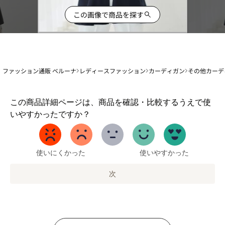
この画像で商品を探す
ファッション通販 ベルーナ
レディースファッション
カーディガン
その他カーデ
1
この商品詳細ページは、商品を確認・比較するうえで使
か
いやすかったですか？
ら
5
ま
で
使いにくかった
使いやすかった
の
オ
次
プ
シ
ョ
ン