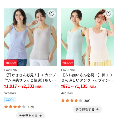
30%off
20%off
LAVIENNE
LAVIENNE
【汗かきさん必見！】＜カップ
【ムレ嫌いさん必見！】綿１０
付＞涼感サラッと快適汗取りタ
０％涼しいタンクトップインナ
ンクトップインナー＜さらりラ
1,917
2,302
ー＜さらりラボ＞
871
1,135
¥
¥
¥
¥
～
(税込)
～
(税込)
ボ＞
5
colors
4
colors
COOL
38件
31件
チラ見をする
チラ見をする