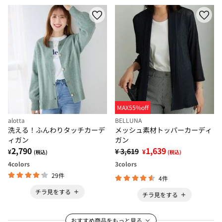
MAX55%off
alotta
BELLUNA
洗える！ふんわりタッチカーデ
メッシュ素材トッパーカーディ
ィガン
ガン
2,790
1,639
¥ 3,619
¥
¥
(税込)
(税込)
4
colors
3
colors
29件
4件
チラ見をする
チラ見をする
おすすめ商品をもっと見る