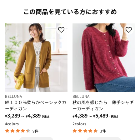
この商品を見ている方におすすめ
BELLUNA
BELLUNA
綿１００％柔らかベーシックカ
秋の風を感じたら 薄手シャギ
ーディガン
ーカーディガン
3,289
4,389
4,389
5,489
¥
¥
¥
¥
～
(税込)
～
(税込)
4
colors
2
colors
9件
3件