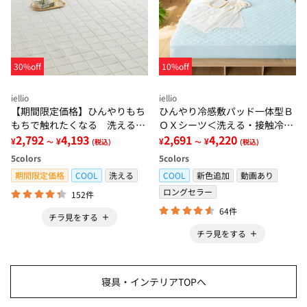
30%off
10%off
iellio
iellio
【期間限定価格】ひんやりもち
ひんやり冷感敷パッド一体型Ｂ
もちで触れたくなる 洗えるラ
ＯＸシーツ＜洗える・接触冷
グ＜低反発・滑りにくい・接触
2,792
4,193
感・抗菌防臭・時短・家事楽・
2,691
4,220
¥
¥
¥
¥
～
(税込)
～
(税込)
冷感・防ダニ・カーペット＞
ボックスシーツ・寝苦しさ対策
5
colors
5
colors
＞
期間限定価格
COOL
洗える
COOL
新色追加
動画あり
ロングセラー
152件
64件
チラ見をする
チラ見をする
寝具・インテリアTOPへ