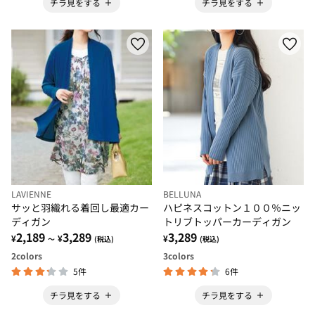
チラ見をする
チラ見をする
LAVIENNE
BELLUNA
サッと羽織れる着回し最適カー
ハピネスコットン１００％ニッ
ディガン
トリブトッパーカーディガン
2,189
3,289
3,289
¥
¥
¥
～
(税込)
(税込)
2
colors
3
colors
5件
6件
チラ見をする
チラ見をする