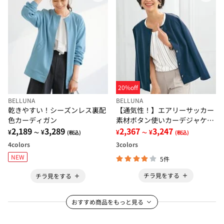
20%off
BELLUNA
BELLUNA
乾きやすい！シーズンレス裏配
【通気性！】エアリーサッカー
色カーディガン
素材ボタン使いカーデジャケッ
2,189
3,289
ト
2,367
3,247
¥
¥
¥
¥
～
(税込)
～
(税込)
4
colors
3
colors
NEW
5件
チラ見をする
チラ見をする
おすすめ商品をもっと見る