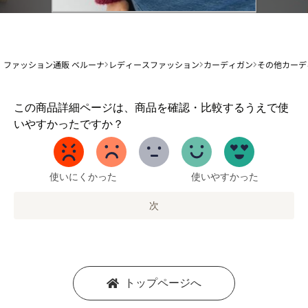
ファッション通販 ベルーナ
レディースファッション
カーディガン
その他カーデ
1
この商品詳細ページは、商品を確認・比較するうえで使
か
いやすかったですか？
ら
5
ま
で
使いにくかった
使いやすかった
の
オ
次
プ
シ
ョ
ン
を
トップページへ
選
択