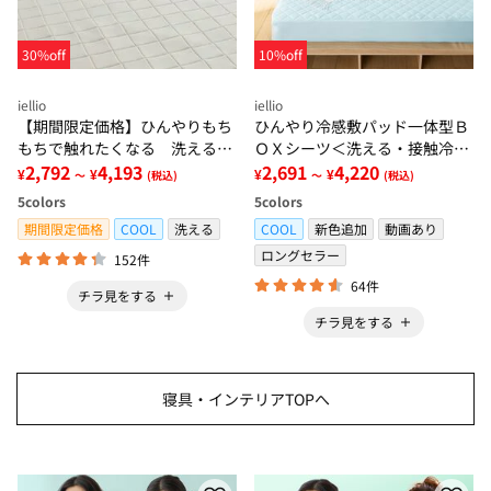
30%off
10%off
iellio
iellio
【期間限定価格】ひんやりもち
ひんやり冷感敷パッド一体型Ｂ
もちで触れたくなる 洗えるラ
ＯＸシーツ＜洗える・接触冷
グ＜低反発・滑りにくい・接触
2,792
4,193
感・抗菌防臭・時短・家事楽・
2,691
4,220
¥
¥
¥
¥
～
(税込)
～
(税込)
冷感・防ダニ・カーペット＞
ボックスシーツ・寝苦しさ対策
5
colors
5
colors
＞
期間限定価格
COOL
洗える
COOL
新色追加
動画あり
ロングセラー
152件
64件
チラ見をする
チラ見をする
寝具・インテリアTOPへ