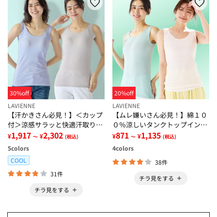
30%off
20%off
LAVIENNE
LAVIENNE
【汗かきさん必見！】＜カップ
【ムレ嫌いさん必見！】綿１０
付＞涼感サラッと快適汗取りタ
０％涼しいタンクトップインナ
ンクトップインナー＜さらりラ
1,917
2,302
ー＜さらりラボ＞
871
1,135
¥
¥
¥
¥
～
(税込)
～
(税込)
ボ＞
5
colors
4
colors
COOL
38件
31件
チラ見をする
チラ見をする