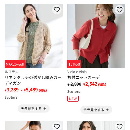
MAX25%off
15%off
ルフラン
Viola e Viola
リネンタッチの透かし編みカー
衿付ニットカーデ
ディガン
2,542
¥ 2,990
¥
(税込)
3,289
5,489
¥
¥
～
(税込)
3
colors
3
colors
NEW
チラ見をする
チラ見をする