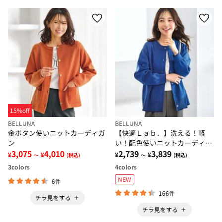
15%off
BELLUNA
BELLUNA
金ボタン使いニットカーディガ
【快適Ｌａｂ．】洗える！軽
ン
い！配色使いニットカーディガ
3,075
4,010
ン
2,739
3,839
¥
¥
¥
¥
～
(税込)
～
(税込)
3
colors
4
colors
NEW
6件
166件
チラ見をする
チラ見をする