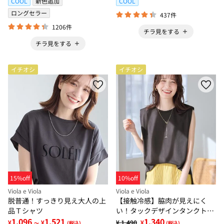
COOL
新色追加
COOL
ロングセラー
437件
1206件
チラ見をする
チラ見をする
イチオシ
イチオシ
15%off
10%off
Viola e Viola
Viola e Viola
脱普通！すっきり見え大人の上
【接触冷感】脇肉が見えにく
品Ｔシャツ
い！タックデザインタンクトッ
1,096
1,521
プ
1,340
¥
¥
¥ 1,490
¥
～
(税込)
(税込)