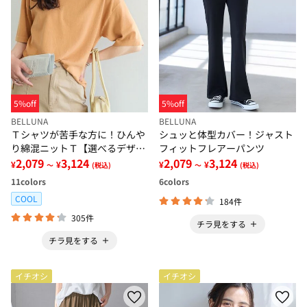
5%off
5%off
BELLUNA
BELLUNA
Ｔシャツが苦手な方に！ひんや
シュッと体型カバー！ジャスト
り綿混ニットＴ【選べるデザイ
フィットフレアーパンツ
ン】
2,079
3,124
2,079
3,124
¥
¥
¥
¥
～
(税込)
～
(税込)
11
colors
6
colors
COOL
184件
305件
チラ見をする
チラ見をする
イチオシ
イチオシ