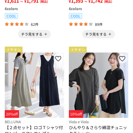
1,611
1,791
1,393
1,742
¥
¥
¥
¥
～
(税込)
～
(税込)
6
colors
6
colors
COOL
COOL
62件
89件
チラ見をする
チラ見をする
イチオシ
イチオシ
20%off
10%off
BELLUNA
Viola e Viola
【２点セット】ロゴＴシャツ付
ひんやり＆さらり綿混チュニッ