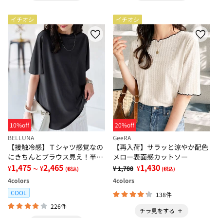
イチオシ
イチオシ
10%off
20%off
BELLUNA
GeeRA
【接触冷感】Ｔシャツ感覚なの
【再入荷】サラッと涼やか配色
にきちんとブラウス見え！半袖
メロー表面感カットソー
プルオーバー
1,475
2,465
1,430
¥
¥
¥ 1,788
¥
～
(税込)
(税込)
4
colors
4
colors
COOL
138件
226件
チラ見をする