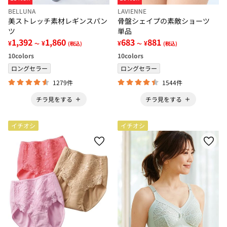
BELLUNA
LAVIENNE
美ストレッチ素材レギンスパン
骨盤シェイプの素敵ショーツ
ツ
単品
1,392
1,860
683
881
¥
¥
¥
¥
～
(税込)
～
(税込)
10
colors
10
colors
ロングセラー
ロングセラー
1279件
1544件
チラ見をする
チラ見をする
イチオシ
イチオシ