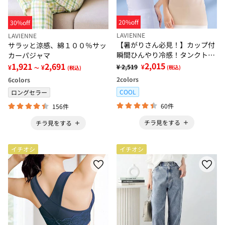
20%off
30%off
LAVIENNE
LAVIENNE
【暑がりさん必見！】カップ付
サラッと涼感、綿１００％サッ
瞬間ひんやり冷感！タンクトッ
カーパジャマ
プインナー＜さらりラボ＞
2,015
1,921
2,691
¥ 2,519
¥
¥
¥
(税込)
～
(税込)
2
colors
6
colors
COOL
ロングセラー
60件
156件
チラ見をする
チラ見をする
イチオシ
イチオシ