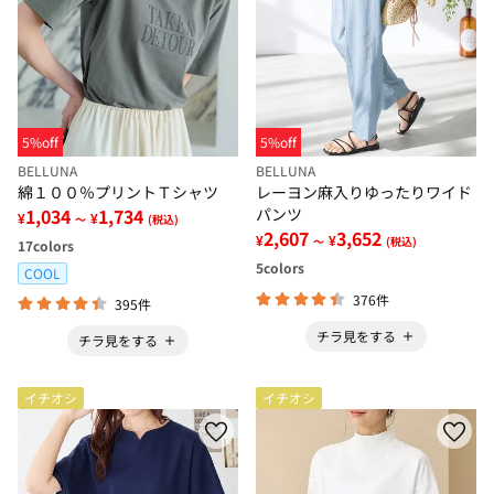
5%off
5%off
BELLUNA
BELLUNA
綿１００％プリントＴシャツ
レーヨン麻入りゆったりワイド
1,034
1,734
パンツ
¥
¥
～
(税込)
2,607
3,652
¥
¥
～
(税込)
17
colors
5
colors
COOL
376件
395件
チラ見をする
チラ見をする
イチオシ
イチオシ