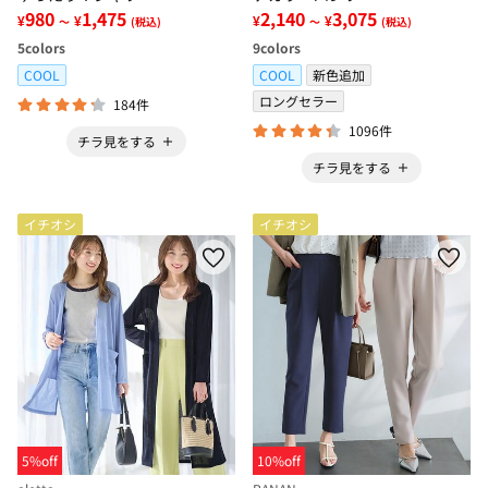
980
1,475
2,140
3,075
¥
¥
¥
¥
～
(税込)
～
(税込)
5
colors
9
colors
COOL
COOL
新色追加
ロングセラー
184件
1096件
チラ見をする
チラ見をする
イチオシ
イチオシ
5%off
10%off