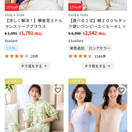
10%off
15%off
Viola e Viola
Viola e Viola
【涼しく解決！】華奢見えドル
【選べる２丈】綿１００％タッ
マンスリーブブラウス
ク使いワンピース＜Ｓ～４Ｌ＞
1,791
2,542
¥ 1,991
¥
¥ 2,990
¥
(税込)
(税込)
5
colors
11
colors
COOL
新色追加
ロングセラー
29件
1546件
チラ見をする
チラ見をする
イチオシ
イチオシ