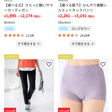
alotta
RANAN
【選べる丈】さらっと軽いサマ
【選べる股下】ひんやり美脚シ
ーカーディガン
ルエットタックパンツ
1,890
2,174
2,241
3,141
¥
¥
¥
¥
～
(税込)
～
(税込)
8
colors
18
colors
COOL
COOL
ロングセラー
213件
2928件
チラ見をする
チラ見をする
イチオシ
イチオシ
15%off
10%off