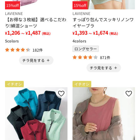
15%off
15%off
LAVIENNE
LAVIENNE
【お得な３枚組】選べるこだわ
すっぽり包んでスッキリノンワ
り!綿混ショーツ
イヤーブラ
1,206
1,487
1,393
1,674
¥
¥
¥
¥
～
(税込)
～
(税込)
5
colors
4
colors
ロングセラー
182件
871件
チラ見をする
チラ見をする
イチオシ
イチオシ