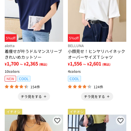
5%off
5%off
alotta
BELLUNA
着痩せが叶うドルマンスリーブ
小顔見せ！ヒンヤリハイネック
きれいめカットソー
オーバーサイズＴシャツ
1,700
2,365
1,556
2,601
¥
¥
¥
¥
～
(税込)
～
(税込)
10
colors
4
colors
NEW
COOL
COOL
154件
124件
チラ見をする
チラ見をする
イチオシ
イチオシ