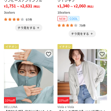
ワンピースアンサンブル
クＴシャツ
1,751
2,631
1,340
2,060
¥
¥
¥
¥
～
(税込)
～
(税込)
3
colors
10
colors
NEW
COOL
97件
79件
チラ見をする
チラ見をする
イチオシ
イチオシ
10%off
10%off
BELLUNA
Viola e Viola