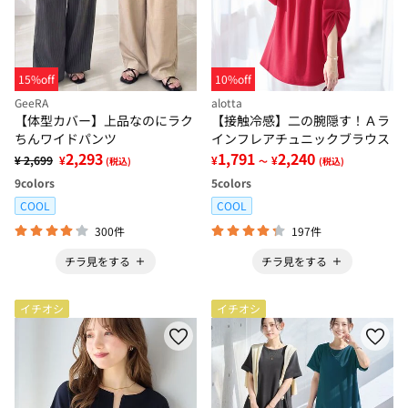
15%off
10%off
GeeRA
alotta
【体型カバー】上品なのにラク
【接触冷感】二の腕隠す！Ａラ
ちんワイドパンツ
インフレアチュニックブラウス
2,293
1,791
2,240
¥ 2,699
¥
¥
¥
(税込)
～
(税込)
9
colors
5
colors
COOL
COOL
300件
197件
チラ見をする
チラ見をする
イチオシ
イチオシ