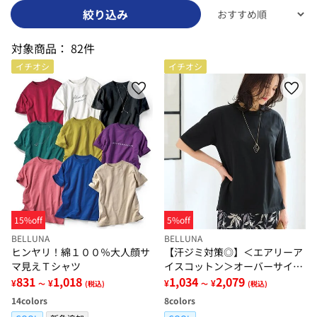
絞り込み
対象商品：
82件
イチオシ
イチオシ
15%off
5%off
BELLUNA
BELLUNA
ヒンヤリ！綿１００％大人顔サ
【汗ジミ対策◎】＜エアリーア
マ見えＴシャツ
イスコットン＞オーバーサイズ
831
1,018
Ｔシャツ【選べる袖丈】
1,034
2,079
¥
¥
¥
¥
～
(税込)
～
(税込)
14
colors
8
colors