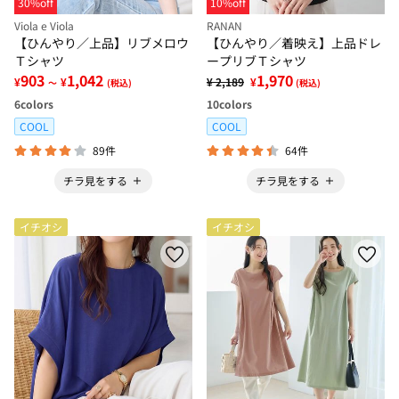
30%off
10%off
Viola e Viola
RANAN
【ひんやり／上品】リブメロウ
【ひんやり／着映え】上品ドレ
Ｔシャツ
ープリブＴシャツ
903
1,042
1,970
¥
¥
¥ 2,189
¥
～
(税込)
(税込)
6
colors
10
colors
COOL
COOL
89件
64件
チラ見をする
チラ見をする
イチオシ
イチオシ