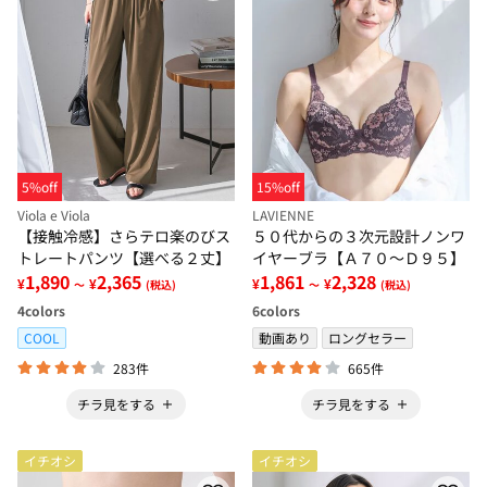
5%off
15%off
Viola e Viola
LAVIENNE
【接触冷感】さらテロ楽のびス
５０代からの３次元設計ノンワ
トレートパンツ【選べる２丈】
イヤーブラ【Ａ７０～Ｄ９５】
1,890
2,365
1,861
2,328
¥
¥
¥
¥
～
(税込)
～
(税込)
4
colors
6
colors
COOL
動画あり
ロングセラー
283件
665件
チラ見をする
チラ見をする
イチオシ
イチオシ