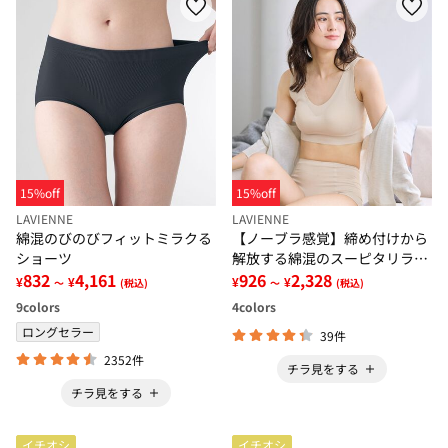
15%off
15%off
LAVIENNE
LAVIENNE
綿混のびのびフィットミラクる
【ノーブラ感覚】締め付けから
ショーツ
解放する綿混のスーピタリラッ
832
4,161
クスブラ・ショーツ（別売）
926
2,328
¥
¥
¥
¥
～
(税込)
～
(税込)
9
colors
4
colors
ロングセラー
39件
2352件
チラ見をする
チラ見をする
イチオシ
イチオシ