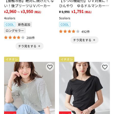
【接触冷感】絶対に焼けたくな
【５つの機能付】ＵＶ対策に！
い！後プリーツＵＶパーカー
ひんやり ゆるドルマンカーデ
2,960
3,950
ィガン
1,791
¥
¥
¥ 1,991
¥
～
(税込)
(税込)
4
colors
5
colors
COOL
新色追加
COOL
ロングセラー
492件
288件
チラ見をする
チラ見をする
イチオシ
イチオシ