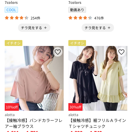
7
colors
7
colors
COOL
動画あり
254件
476件
チラ見をする
チラ見をする
イチオシ
イチオシ
10%off
30%off
alotta
alotta
【接触冷感】バンドカラーフレ
【接触冷感】裾フリルＡライン
アー袖ブラウス
Ｔシャツチュニック