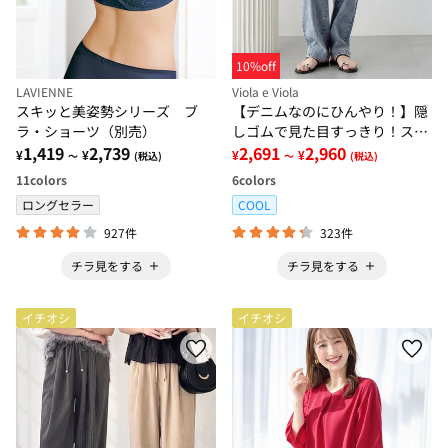
10%off
LAVIENNE
Viola e Viola
スキッと美姿勢シリーズ ブ
【デニムなのにひんやり！】隠
ラ・ショーツ（別売）
しゴムで見た目すっきり！スト
1,419
2,739
レッチ楽ちんデニム
2,691
2,960
¥
¥
¥
¥
～
(税込)
～
(税込)
11
colors
6
colors
ロングセラー
COOL
927件
323件
チラ見をする
チラ見をする
イチオシ
イチオシ