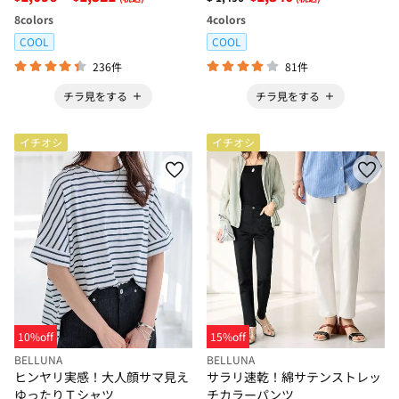
8
colors
4
colors
COOL
COOL
236件
81件
チラ見をする
チラ見をする
イチオシ
イチオシ
10%off
15%off
BELLUNA
BELLUNA
ヒンヤリ実感！大人顔サマ見え
サラリ速乾！綿サテンストレッ
ゆったりＴシャツ
チカラーパンツ