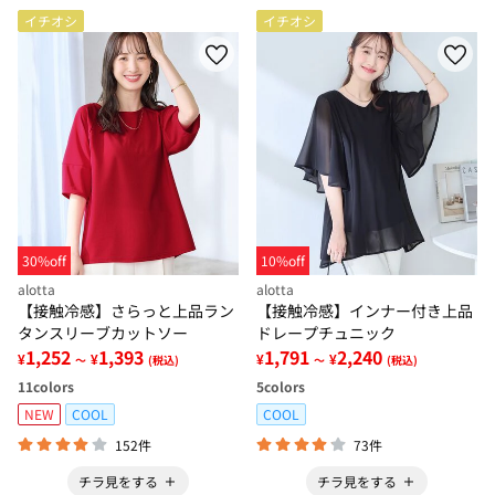
イチオシ
イチオシ
30%off
10%off
alotta
alotta
【接触冷感】さらっと上品ラン
【接触冷感】インナー付き上品
タンスリーブカットソー
ドレープチュニック
1,252
1,393
1,791
2,240
¥
¥
¥
¥
～
(税込)
～
(税込)
11
colors
5
colors
NEW
COOL
COOL
152件
73件
チラ見をする
チラ見をする