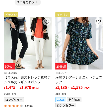
チラ見をする
イチオシ
イチオシ
10%off
20%off
BELLUNA
BELLUNA
【再入荷】美ストレッチ素材ア
冷感フレアーシルエットチュニ
ンクル丈レギンスパンツ
ック
1,475
1,970
1,135
1,575
¥
¥
¥
¥
～
(税込)
～
(税込)
10
colors
8
colors
ロングセラー
COOL
新色追加
ロングセラー
862件