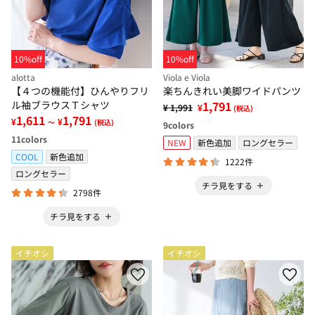
10%off
10%off
alotta
Viola e Viola
【４つの機能付】ひんやりフリ
楽ちんきれい美脚ワイドパンツ
ル袖ブラウスＴシャツ
1,791
¥ 1,991
¥
(税込)
1,611
1,791
¥
¥
～
(税込)
9
colors
11
colors
NEW
新色追加
ロングセラー
COOL
新色追加
1222件
ロングセラー
チラ見をする
2798件
チラ見をする
イチオシ
イチオシ