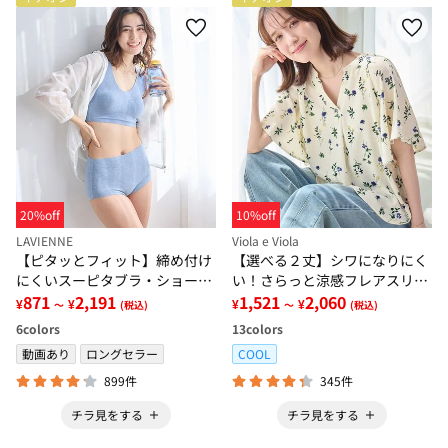
20%off
10%off
LAVIENNE
Viola e Viola
【ピタッとフィット】締め付け
【選べる２丈】シワになりにく
にくいスーピタブラ・ショーツ
い！さらっと涼感フレアスリー
（別売）
871
2,191
ブブラウス
1,521
2,060
¥
¥
¥
¥
～
(税込)
～
(税込)
6
colors
13
colors
動画あり
ロングセラー
COOL
899件
345件
チラ見をする
チラ見をする