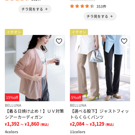
353件
チラ見をする
チラ見をする
イチオシ
イチオシ
15%off
5%off
BELLUNA
BELLUNA
【着る日焼け止め！】ＵＶ対策
【選べる股下】ジャストフィッ
シアーカーディガン
トらくらくパンツ
1,392
1,860
2,084
3,129
¥
¥
¥
¥
～
(税込)
～
(税込)
4
colors
11
colors