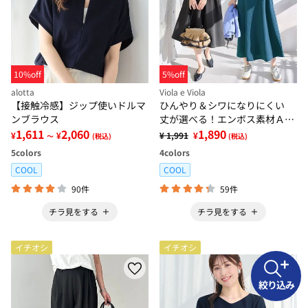
10%off
5%off
alotta
Viola e Viola
【接触冷感】ジップ使いドルマ
ひんやり＆シワになりにくい
ンブラウス
丈が選べる！エンボス素材Ａラ
1,611
2,060
インワンピース
1,890
¥
¥
¥ 1,991
¥
～
(税込)
(税込)
5
colors
4
colors
COOL
COOL
90件
59件
チラ見をする
チラ見をする
イチオシ
イチオシ
絞り込み