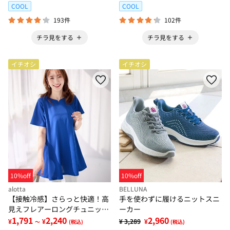
COOL
COOL
193件
102件
チラ見をする
チラ見をする
イチオシ
イチオシ
10%off
10%off
alotta
BELLUNA
【接触冷感】さらっと快適！高
手を使わずに履けるニットスニ
見えフレアーロングチュニック
ーカー
Ｔシャツ
1,791
2,240
2,960
¥
¥
¥ 3,289
¥
～
(税込)
(税込)