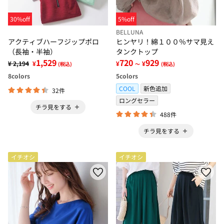
30%off
5%off
BELLUNA
アクティブハーフジップポロ
ヒンヤリ！綿１００％サマ見え
（長袖・半袖）
タンクトップ
1,529
720
929
¥ 2,194
¥
¥
¥
(税込)
～
(税込)
8
colors
5
colors
COOL
新色追加
32件
ロングセラー
チラ見をする
488件
チラ見をする
イチオシ
イチオシ