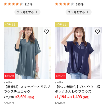
117件
685件
チラ見をする
チラ見をする
イチオシ
イチオシ
10%off
40%off
alotta
alotta
【機能付】スキッパーとろみブ
【5つの機能付】ひんやり！裾
ラウスチュニック
タックふんわりブラウス
2,691
1,194
1,493
¥ 2,990
¥
¥
¥
(税込)
～
(税込)
5
colors
4
colors