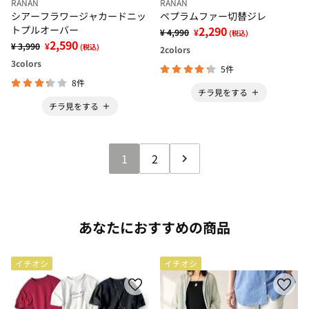
RANAN
RANAN
シアーフラワージャカードニッ
ペプラムファー切替ジレ
トプルオーバー
2,290
¥ 4,990
¥
(税込)
2,590
¥ 3,990
¥
(税込)
2
colors
3
colors
5件
8件
チラ見をする
チラ見をする
1
2
あなたにおすすめの商品
イチオシ
イチオシ