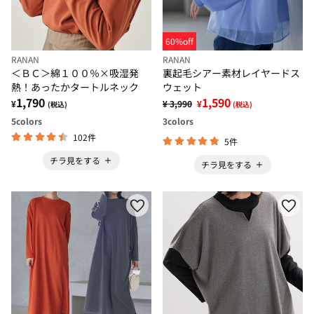
60%off
RANAN
RANAN
＜ＢＣ＞綿１００％×吸湿発
裏起毛シアー素材レイヤードス
熱！あったかタートルネック
ウェット
1,790
1,590
¥
¥ 3,990
¥
(税込)
(税込)
5
colors
3
colors
102件
5件
チラ見をする
チラ見をする