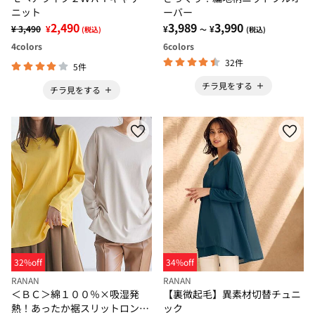
ニット
ーバー
2,490
3,989
3,990
¥ 3,490
¥
¥
¥
(税込)
～
(税込)
4
colors
6
colors
32件
5件
チラ見をする
チラ見をする
32%off
34%off
RANAN
RANAN
＜ＢＣ＞綿１００％×吸湿発
【裏微起毛】異素材切替チュニ
熱！あったか裾スリットロング
ック