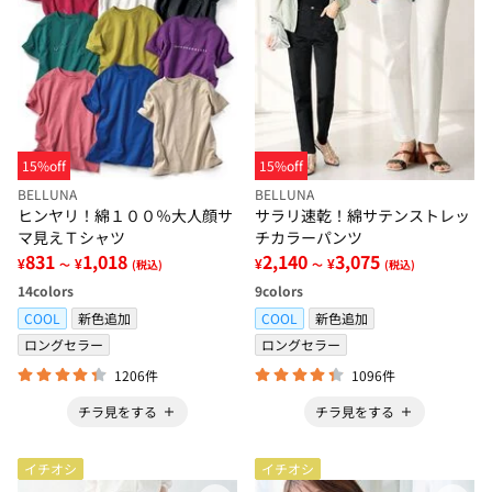
15%off
15%off
BELLUNA
BELLUNA
ヒンヤリ！綿１００％大人顔サ
サラリ速乾！綿サテンストレッ
マ見えＴシャツ
チカラーパンツ
831
1,018
2,140
3,075
¥
¥
¥
¥
～
(税込)
～
(税込)
14
colors
9
colors
COOL
新色追加
COOL
新色追加
ロングセラー
ロングセラー
1206件
1096件
チラ見をする
チラ見をする
イチオシ
イチオシ