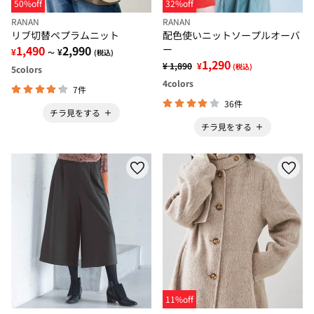
50%off
32%off
RANAN
RANAN
リブ切替ペプラムニット
配色使いニットソープルオーバ
1,490
2,990
ー
¥
¥
～
(税込)
1,290
¥ 1,890
¥
(税込)
5
colors
4
colors
7件
36件
チラ見をする
チラ見をする
11%off