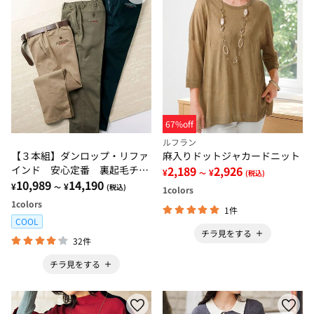
67%off
ルフラン
【３本組】ダンロップ・リファ
麻入りドットジャカードニット
インド 安心定番 裏起毛チノ
2,189
2,926
¥
¥
～
(税込)
パンツ
10,989
14,190
¥
¥
～
(税込)
1
colors
1
colors
1件
COOL
チラ見をする
32件
チラ見をする