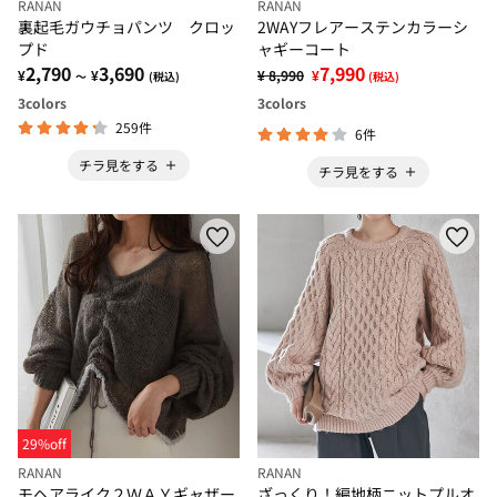
RANAN
RANAN
裏起毛ガウチョパンツ クロッ
2WAYフレアーステンカラーシ
プド
ャギーコート
2,790
3,690
7,990
¥
¥
¥ 8,990
¥
～
(税込)
(税込)
3
colors
3
colors
259件
6件
チラ見をする
チラ見をする
29%off
RANAN
RANAN
モヘアライク２ＷＡＹギャザー
ざっくり！編地柄ニットプルオ