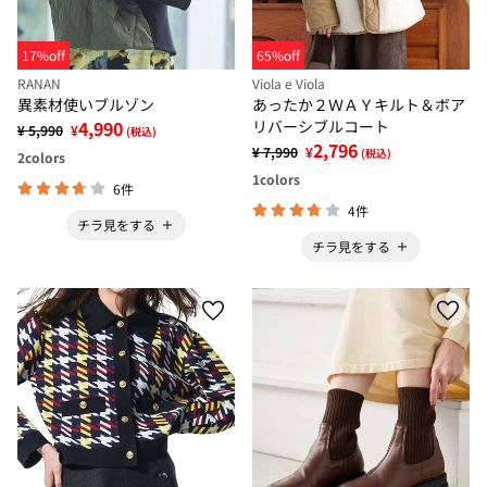
17%off
65%off
RANAN
Viola e Viola
異素材使いブルゾン
あったか２ＷＡＹキルト＆ボア
4,990
リバーシブルコート
¥ 5,990
¥
(税込)
2,796
¥ 7,990
¥
(税込)
2
colors
1
colors
6件
4件
チラ見をする
チラ見をする