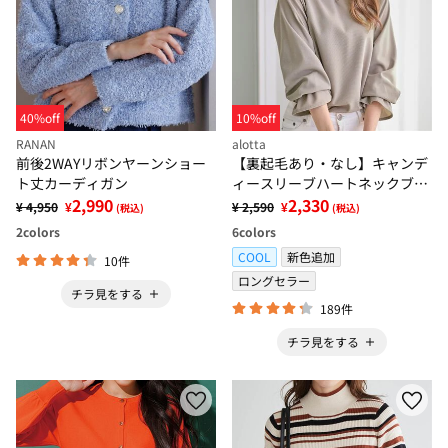
40%off
10%off
RANAN
alotta
前後2WAYリボンヤーンショー
【裏起毛あり・なし】キャンデ
ト丈カーディガン
ィースリーブハートネックブラ
2,990
ウス
2,330
¥ 4,950
¥
¥ 2,590
¥
(税込)
(税込)
2
colors
6
colors
COOL
新色追加
10件
ロングセラー
チラ見をする
189件
チラ見をする