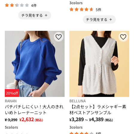
3
colors
4件
5件
チラ見をする
チラ見をする
20%off
RANAN
BELLUNA
パチパチしにくい！大人のきれ
【2点セット】ラメシャギー素
いめトレーナーニット
材ベストアンサンブル
2,632
3,289
4,389
¥ 3,290
¥
¥
¥
(税込)
～
(税込)
5
colors
3
colors
8件