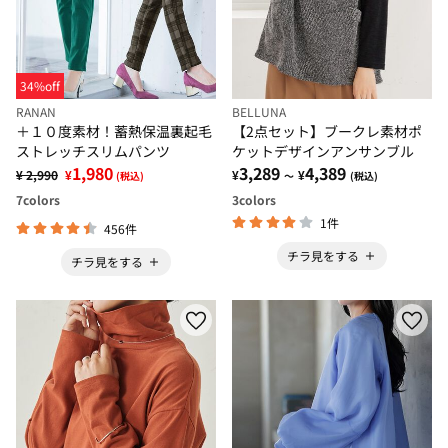
34%off
RANAN
BELLUNA
＋１０度素材！蓄熱保温裏起毛
【2点セット】ブークレ素材ポ
ストレッチスリムパンツ
ケットデザインアンサンブル
1,980
3,289
4,389
¥ 2,990
¥
¥
¥
(税込)
～
(税込)
7
colors
3
colors
1件
456件
チラ見をする
チラ見をする