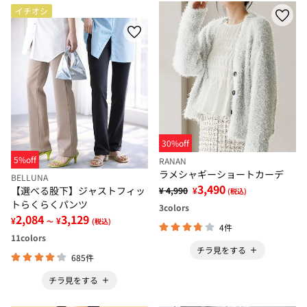
イチオシ
30%off
5%off
RANAN
ラメシャギーショートカーデ
BELLUNA
3,490
【選べる股下】ジャストフィッ
¥ 4,990
¥
(税込)
トらくらくパンツ
3
colors
2,084
3,129
¥
¥
～
(税込)
4件
11
colors
チラ見をする
685件
チラ見をする