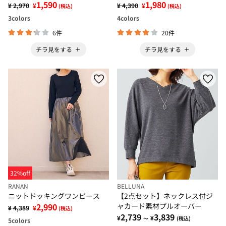
1,590
ライト＞
1,980
¥ 2,970
¥
¥ 4,390
¥
(税込)
(税込)
3
colors
4
colors
6件
20件
チラ見をする
チラ見をする
32%off
RANAN
BELLUNA
ニットドッキングワンピース
【2点セット】ネックレス付ジ
2,990
ャカード素材プルオーバー
¥ 4,389
¥
(税込)
2,739
3,839
¥
¥
～
(税込)
5
colors