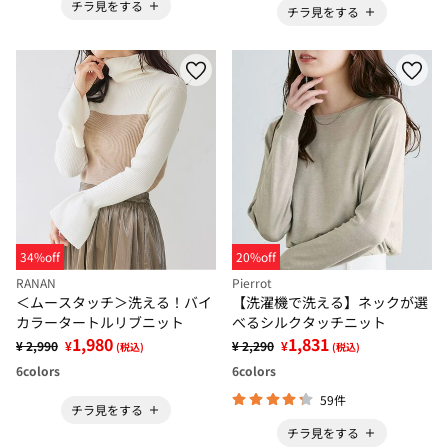
チラ見をする
チラ見をする
34%off
20%off
RANAN
Pierrot
＜ムースタッチ＞洗える！バイ
【洗濯機で洗える】ネックが選
カラータートルリブニット
べるシルクタッチニット
1,980
1,831
¥ 2,990
¥
¥ 2,290
¥
(税込)
(税込)
6
colors
6
colors
59件
チラ見をする
チラ見をする