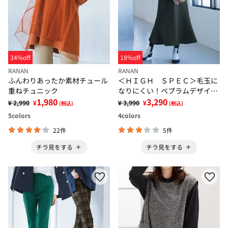
34%off
18%off
RANAN
RANAN
ふんわりあったか素材チュール
＜ＨＩＧＨ ＳＰＥＣ＞毛玉に
重ねチュニック
なりにくい！ペプラムデザイン
1,980
ワンピース
3,290
¥ 2,990
¥
¥ 3,990
¥
(税込)
(税込)
5
colors
4
colors
22件
5件
チラ見をする
チラ見をする