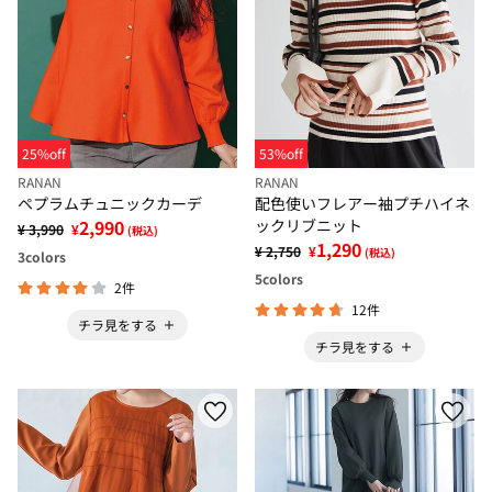
25%off
53%off
RANAN
RANAN
ペプラムチュニックカーデ
配色使いフレアー袖プチハイネ
2,990
ックリブニット
¥ 3,990
¥
(税込)
1,290
¥ 2,750
¥
(税込)
3
colors
5
colors
2件
12件
チラ見をする
チラ見をする