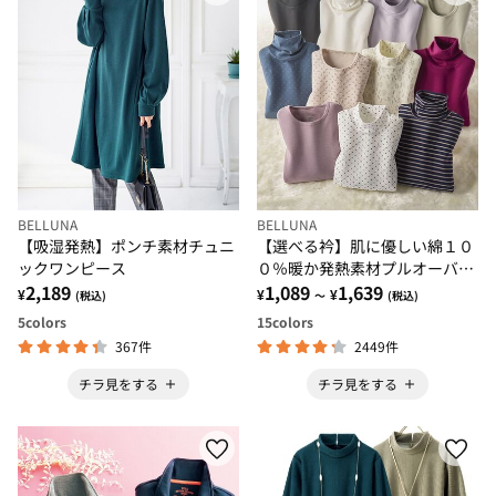
BELLUNA
BELLUNA
【吸湿発熱】ポンチ素材チュニ
【選べる衿】肌に優しい綿１０
ックワンピース
０％暖か発熱素材プルオーバー
2,189
＜ベルホット コットン＞
1,089
1,639
¥
¥
¥
(税込)
～
(税込)
5
colors
15
colors
367件
2449件
チラ見をする
チラ見をする