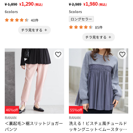
プルオーバー
1,290
1,980
¥ 1,890
¥
¥ 2,989
¥
(税込)
(税込)
6
colors
5
colors
ロングセラー
40件
85件
チラ見をする
チラ見をする
46%off
55%off
RANAN
RANAN
＜裏起毛＞裾スリットジョガー
洗える！ビスチェ風チュールド
パンツ
ッキングニット＜ムースタッチ