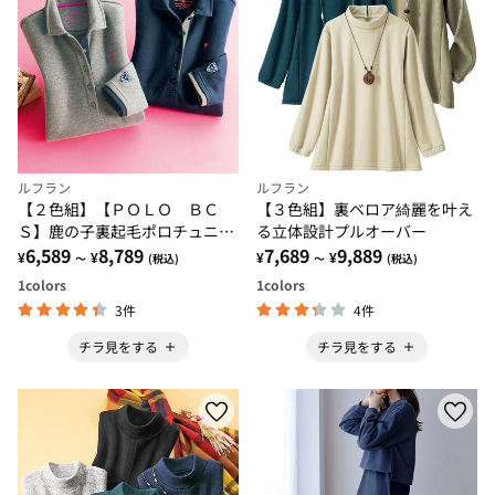
ルフラン
ルフラン
【２色組】【ＰＯＬＯ ＢＣ
【３色組】裏ベロア綺麗を叶え
Ｓ】鹿の子裏起毛ポロチュニッ
る立体設計プルオーバー
ク
6,589
8,789
7,689
9,889
¥
¥
¥
¥
～
(税込)
～
(税込)
1
colors
1
colors
3件
4件
チラ見をする
チラ見をする