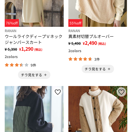
76%off
55%off
RANAN
RANAN
ウールライクディープＶネック
異素材切替プルオーバー
ジャンパースカート
2,490
¥ 5,490
¥
(税込)
1,290
¥ 5,390
¥
(税込)
2
colors
2
colors
3件
9件
チラ見をする
チラ見をする