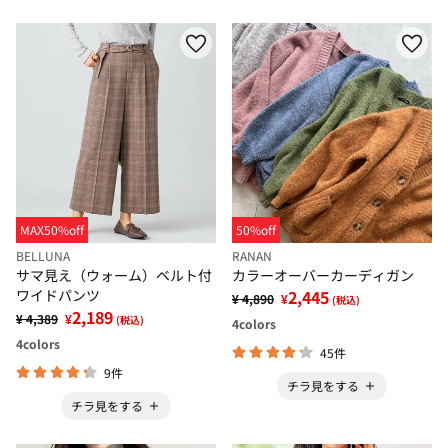
MAX50%off
50%off
BELLUNA
RANAN
サマ見え（ウォーム）ベルト付
カラーオーバーカーディガン
ワイドパンツ
2,445
¥ 4,890
¥
(税込)
2,189
¥ 4,389
¥
(税込)
4
colors
4
colors
45件
9件
チラ見をする
チラ見をする