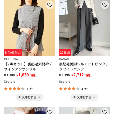
MAX63%off
20%off
BELLUNA
RANAN
【2点セット】裏起毛素材衿デ
裏起毛美脚シルエットピンタッ
ザインアンサンブル
クワイドパンツ
1,639
2,712
¥ 4,389
¥
¥ 3,390
¥
(税込)
(税込)
3
colors
8
colors
11件
47件
チラ見をする
チラ見をする