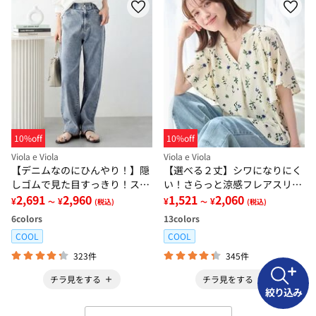
10%off
10%off
Viola e Viola
Viola e Viola
【デニムなのにひんやり！】隠
【選べる２丈】シワになりにく
しゴムで見た目すっきり！スト
い！さらっと涼感フレアスリー
レッチ楽ちんデニム
2,691
2,960
ブブラウス
1,521
2,060
¥
¥
¥
¥
～
(税込)
～
(税込)
6
colors
13
colors
COOL
COOL
323件
345件
チラ見をする
チラ見をする
絞り込み