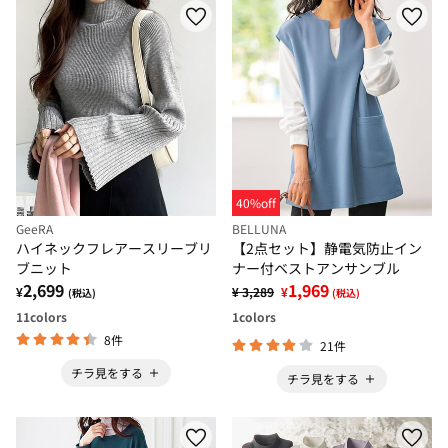
40%off
GeeRA
BELLUNA
ハイネックフレアースリーブリ
【2点セット】静電気防止イン
ブニット
ナー付ベストアンサンブル
2,699
1,969
¥
¥ 3,289
¥
(税込)
(税込)
11
colors
1
colors
8件
21件
チラ見をする
チラ見をする