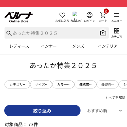
0
お気に入り
カタログ
ログイン
カート
メニュー
カテゴリ
レディース
インナー
メンズ
インテリア
あったか特集２０２５
カテゴリ
サイズ
カラー
価格帯
機能性
シ
すべてを解除
絞り込み
対象商品：
73件