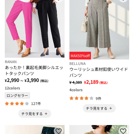
MAX50%off
RANAN
BELLUNA
あったか！裏起毛美脚シルエッ
ウーリッシュ素材釦使いワイド
トタックパンツ
パンツ
2,990
3,990
¥
¥
2,189
～
(税込)
¥ 4,389
¥
(税込)
12
colors
4
colors
ロングセラー
9件
127件
チラ見をする
チラ見をする