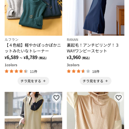
ルフラン
RANAN
【４色組】軽やかぽっかぽかニ
裏起毛！アンチピリング！３
ットみたいなトレーナー
WAYワンピースセット
6,589
8,789
3,960
¥
¥
¥
～
(税込)
(税込)
1
colors
3
colors
11件
18件
チラ見をする
チラ見をする