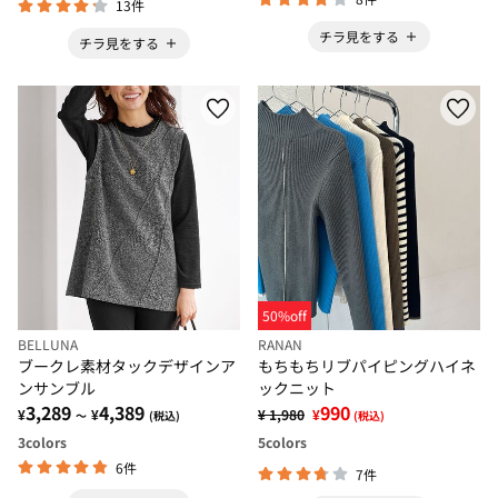
13件
チラ見をする
チラ見をする
50%off
BELLUNA
RANAN
ブークレ素材タックデザインア
もちもちリブパイピングハイネ
ンサンブル
ックニット
3,289
4,389
990
¥
¥
¥ 1,980
¥
～
(税込)
(税込)
3
colors
5
colors
6件
7件