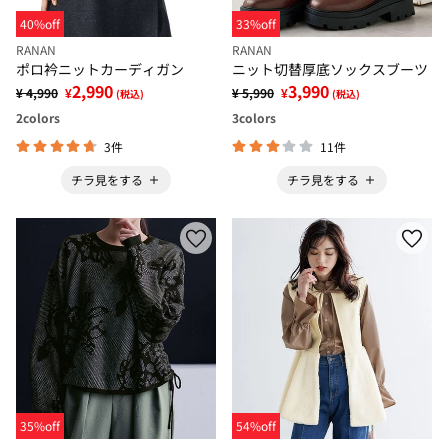
40%off
33%off
RANAN
RANAN
ポロ衿ニットカーディガン
ニット切替厚底ソックスブーツ
2,990
3,990
¥ 4,990
¥
¥ 5,990
¥
(税込)
(税込)
2
colors
3
colors
3件
11件
チラ見をする
チラ見をする
35%off
54%off