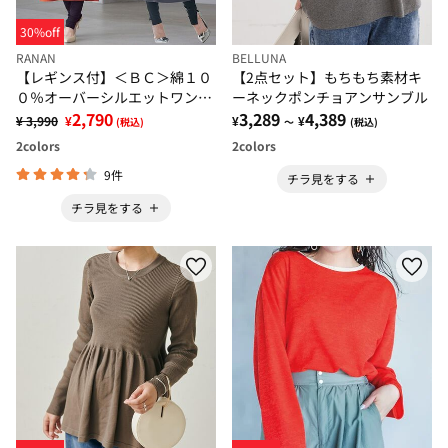
30%off
RANAN
BELLUNA
【レギンス付】＜ＢＣ＞綿１０
【2点セット】もちもち素材キ
０％オーバーシルエットワンピ
ーネックポンチョアンサンブル
ース
2,790
3,289
4,389
¥ 3,990
¥
¥
¥
(税込)
～
(税込)
2
colors
2
colors
9件
チラ見をする
チラ見をする