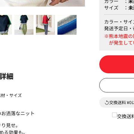
カラー
未
サイズ
未
グレー系
カラー・サイ
発送予定日・
詳細
素材・サイズ
交換送料 ¥
のお洒落なニット
きり見せ。
める効果も。