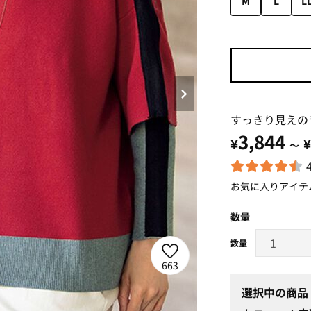
M
L
L
すっきり見えの
3,844
¥
¥
～
お気に入りアイテ
数量
663
選択中の商品