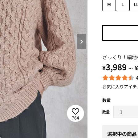
M
L
L
ざっくり！編地
3,989
¥
¥
～
お気に入りアイテ
数量
764
選択中の商品