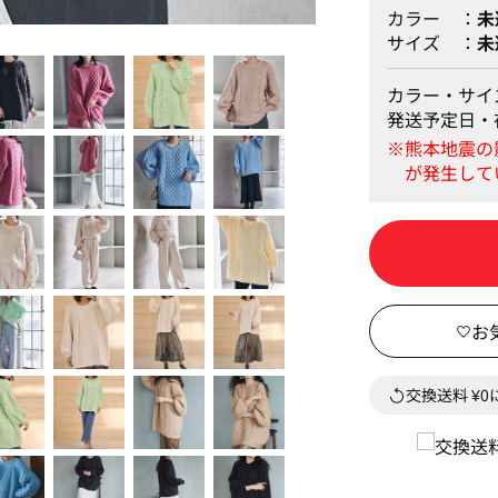
カラー
未
サイズ
未
ピンクベージュ
カラー・サイ
発送予定日・
交換送料 ¥