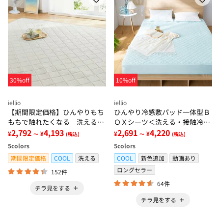
30%off
10%off
iellio
iellio
【期間限定価格】ひんやりもち
ひんやり冷感敷パッド一体型Ｂ
もちで触れたくなる 洗えるラ
ＯＸシーツ＜洗える・接触冷
グ＜低反発・滑りにくい・接触
2,792
4,193
感・抗菌防臭・時短・家事楽・
2,691
4,220
¥
¥
¥
¥
～
(税込)
～
(税込)
冷感・防ダニ・カーペット＞
ボックスシーツ・寝苦しさ対策
5
colors
5
colors
＞
期間限定価格
COOL
洗える
COOL
新色追加
動画あり
ロングセラー
152件
64件
チラ見をする
チラ見をする