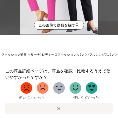
この画像で商品を探す
ファッション通販 ベルーナ
レディースファッション
パンツ
フルレングスパンツ
1
この商品詳細ページは、商品を確認・比較するうえで使
か
いやすかったですか？
ら
5
ま
で
使いにくかった
使いやすかった
の
オ
次
プ