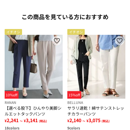
この商品を見ている方におすすめ
イチオシ
イチオシ
10%off
15%off
RANAN
BELLUNA
【選べる股下】ひんやり美脚シ
サラリ速乾！綿サテンストレッ
ルエットタックパンツ
チカラーパンツ
2,241
3,141
2,140
3,075
¥
¥
¥
¥
～
(税込)
～
(税込)
18
colors
9
colors