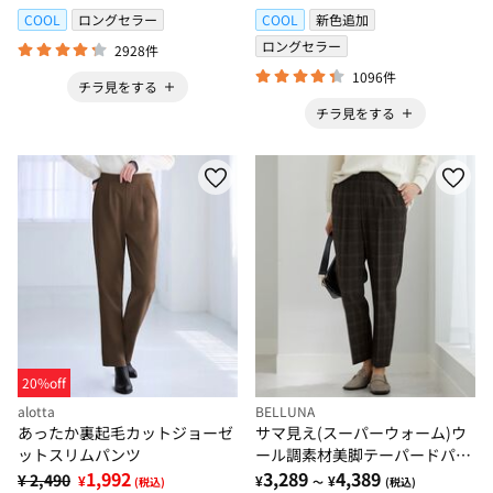
COOL
ロングセラー
COOL
新色追加
ロングセラー
2928件
1096件
チラ見をする
チラ見をする
20%off
alotta
BELLUNA
あったか裏起毛カットジョーゼ
サマ見え(スーパーウォーム)ウ
ットスリムパンツ
ール調素材美脚テーパードパン
1,992
ツ
3,289
4,389
¥ 2,490
¥
¥
¥
(税込)
～
(税込)