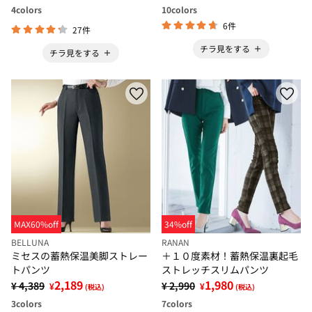
4
colors
10
colors
6件
27件
チラ見をする
チラ見をする
MAX60%off
34%off
BELLUNA
RANAN
ミセスの蓄熱保温美脚ストレー
＋１０度素材！蓄熱保温裏起毛
トパンツ
ストレッチスリムパンツ
2,189
1,980
¥ 4,389
¥ 2,990
¥
¥
(税込)
(税込)
3
colors
7
colors