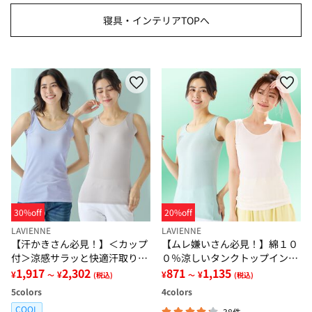
寝具・インテリアTOPへ
30%off
20%off
LAVIENNE
LAVIENNE
【汗かきさん必見！】＜カップ
【ムレ嫌いさん必見！】綿１０
付＞涼感サラッと快適汗取りタ
０％涼しいタンクトップインナ
ンクトップインナー＜さらりラ
1,917
2,302
ー＜さらりラボ＞
871
1,135
¥
¥
¥
¥
～
(税込)
～
(税込)
ボ＞
5
colors
4
colors
COOL
38件