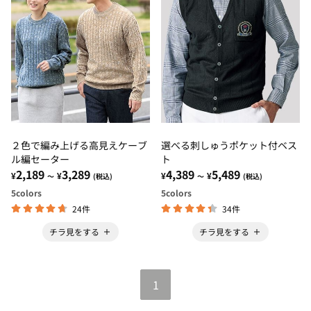
２色で編み上げる高見えケーブ
選べる刺しゅうポケット付ベス
ル編セーター
ト
2,189
3,289
4,389
5,489
¥
¥
¥
¥
～
(税込)
～
(税込)
5
colors
5
colors
24件
34件
チラ見をする
チラ見をする
1