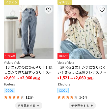
イチオシ
イチオシ
10%off
10%off
Viola e Viola
Viola e Viola
【デニムなのにひんやり！】隠
【選べる２丈】シワになりにく
しゴムで見た目すっきり！スト
い！さらっと涼感フレアスリー
レッチ楽ちんデニム
2,691
2,960
ブブラウス
1,521
2,060
¥
¥
¥
¥
～
(税込)
～
(税込)
6
colors
13
colors
COOL
COOL
323件
345件
チラ見をする
チラ見をする