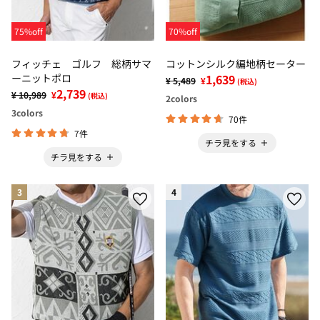
75%off
70%off
フィッチェ ゴルフ 総柄サマ
コットンシルク編地柄セーター
ーニットポロ
1,639
¥ 5,489
¥
(税込)
2,739
¥ 10,989
¥
(税込)
2
colors
3
colors
70件
7件
チラ見をする
チラ見をする
3
4