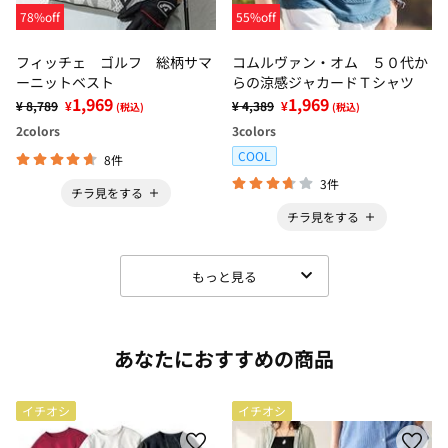
78%off
55%off
フィッチェ ゴルフ 総柄サマ
コムルヴァン・オム ５０代か
ーニットベスト
らの涼感ジャカードＴシャツ
1,969
1,969
¥ 8,789
¥
¥ 4,389
¥
(税込)
(税込)
2
colors
3
colors
COOL
8件
3件
チラ見をする
チラ見をする
もっと見る
あなたにおすすめの商品
イチオシ
イチオシ