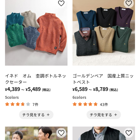
イネド オム 杢調ボトルネッ
ゴールデンベア 国産上質ニッ
クセーター
トベスト
4,389
5,489
6,589
8,789
¥
¥
¥
¥
～
(税込)
～
(税込)
5
colors
6
colors
7件
43件
チラ見をする
チラ見をする