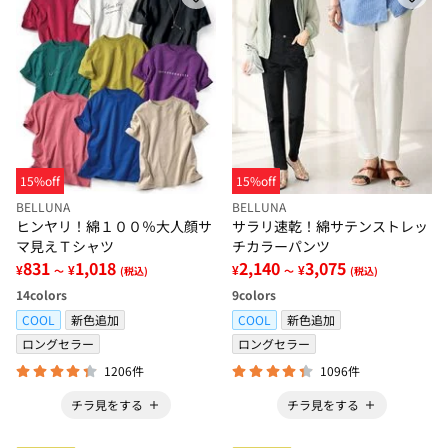
15%off
15%off
BELLUNA
BELLUNA
ヒンヤリ！綿１００％大人顔サ
サラリ速乾！綿サテンストレッ
マ見えＴシャツ
チカラーパンツ
831
1,018
2,140
3,075
¥
¥
¥
¥
～
(税込)
～
(税込)
14
colors
9
colors
COOL
新色追加
COOL
新色追加
ロングセラー
ロングセラー
1206件
1096件
チラ見をする
チラ見をする