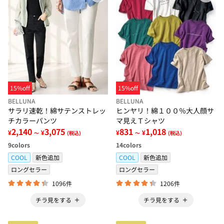
15%off
15%off
BELLUNA
BELLUNA
サラリ速乾！綿サテンストレッ
ヒンヤリ！綿１００％大人顔サ
チカラーパンツ
マ見えＴシャツ
2,140
3,075
831
1,018
¥
¥
¥
¥
～
(税込)
～
(税込)
9
colors
14
colors
COOL
新色追加
COOL
新色追加
ロングセラー
ロングセラー
1096件
1206件
チラ見をする
チラ見をする