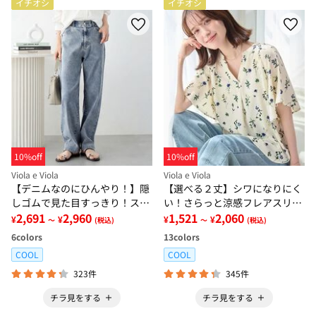
イチオシ
イチオシ
10%off
10%off
Viola e Viola
Viola e Viola
【デニムなのにひんやり！】隠
【選べる２丈】シワになりにく
しゴムで見た目すっきり！スト
い！さらっと涼感フレアスリー
レッチ楽ちんデニム
2,691
2,960
ブブラウス
1,521
2,060
¥
¥
¥
¥
～
(税込)
～
(税込)
6
colors
13
colors
COOL
COOL
323件
345件
チラ見をする
チラ見をする