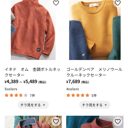
イネド オム 杢調ボトルネッ
ゴールデンベア メリノウール
クセーター
クルーネックセーター
4,389
5,489
7,689
¥
¥
¥
～
(税込)
(税込)
5
colors
4
colors
7件
5件
チラ見をする
チラ見をする