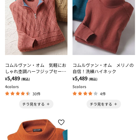
コムルヴァン・オム 気軽にお
コムルヴァン・オム メリノの
しゃれ杢調ハーフジップセータ
自信！洗練ハイネック
ー
5,489
5,489
¥
¥
(税込)
(税込)
4
colors
5
colors
30件
4件
チラ見をする
チラ見をする