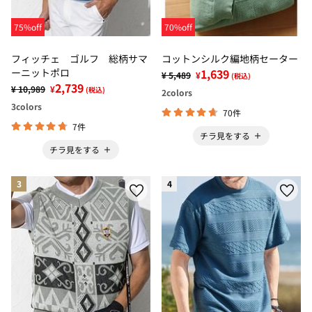
75%off
70%off
フィッチェ ゴルフ 総柄サマ
コットンシルク編地柄セーター
ーニットポロ
1,639
¥ 5,489
¥
(税込)
2,739
¥ 10,989
¥
(税込)
2
colors
3
colors
70件
7件
チラ見をする
チラ見をする
3
4