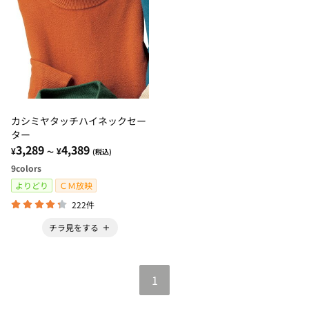
カシミヤタッチハイネックセー
ター
3,289
4,389
¥
¥
～
(税込)
9
colors
よりどり
ＣＭ放映
222件
チラ見をする
1