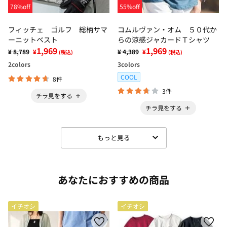
78%off
55%off
フィッチェ ゴルフ 総柄サマ
コムルヴァン・オム ５０代か
ーニットベスト
らの涼感ジャカードＴシャツ
1,969
1,969
¥ 8,789
¥
¥ 4,389
¥
(税込)
(税込)
2
colors
3
colors
COOL
8件
3件
チラ見をする
チラ見をする
もっと見る
あなたにおすすめの商品
イチオシ
イチオシ