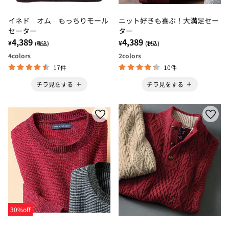
イネド オム もっちりモール
ニット好きも喜ぶ！大満足セー
セーター
ター
4,389
4,389
¥
¥
(税込)
(税込)
4
colors
2
colors
17件
10件
チラ見をする
チラ見をする
30%off