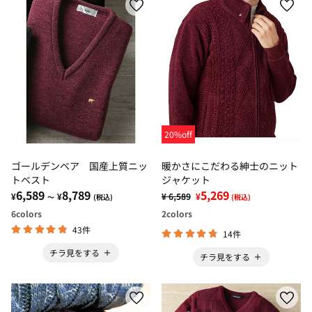
20%off
ゴールデンベア 国産上質ニッ
暖かさにこだわる紳士のニット
トベスト
ジャケット
6,589
8,789
5,269
¥
¥
¥ 6,589
¥
～
(税込)
(税込)
6
colors
2
colors
43件
14件
チラ見をする
チラ見をする