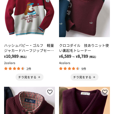
ハッシュパピー・ゴルフ 軽量
クロコダイル 技ありニット使
ジャカードハーフジップセータ
い裏起毛トレーナー
ー
10,989
6,589
8,789
¥
¥
¥
(税込)
～
(税込)
2
colors
4
colors
2件
9件
チラ見をする
チラ見をする