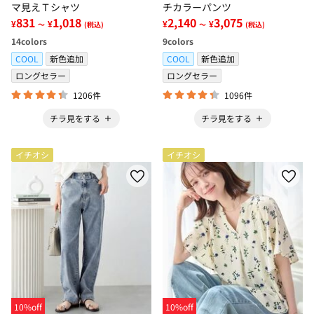
マ見えＴシャツ
チカラーパンツ
831
1,018
2,140
3,075
¥
¥
¥
¥
～
(税込)
～
(税込)
14
colors
9
colors
COOL
新色追加
COOL
新色追加
ロングセラー
ロングセラー
1206件
1096件
チラ見をする
チラ見をする
イチオシ
イチオシ
10%off
10%off