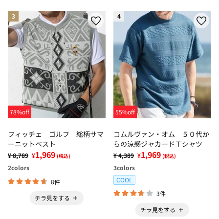
3
4
78%off
55%off
フィッチェ ゴルフ 総柄サマ
コムルヴァン・オム ５０代か
ーニットベスト
らの涼感ジャカードＴシャツ
1,969
1,969
¥ 8,789
¥
¥ 4,389
¥
(税込)
(税込)
2
colors
3
colors
COOL
8件
3件
チラ見をする
チラ見をする