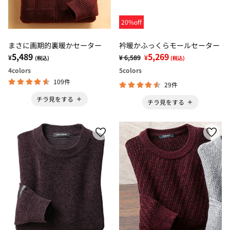
20%off
まさに画期的裏暖かセーター
衿暖かふっくらモールセーター
5,489
5,269
¥
¥ 6,589
¥
(税込)
(税込)
4
colors
5
colors
109件
29件
チラ見をする
チラ見をする