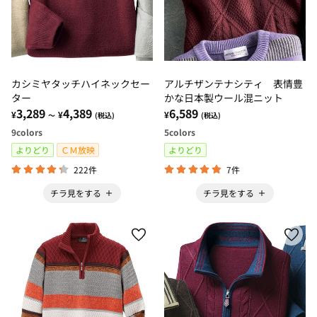
カシミヤタッチハイネックセー
アルチザンテナシティ 表情豊
ター
かな日本製ウール混ニット
3,289
4,389
6,589
¥
¥
¥
～
(税込)
(税込)
9
colors
5
colors
よりどり
ＣＭ放映
よりどり
222件
7件
チラ見をする
チラ見をする