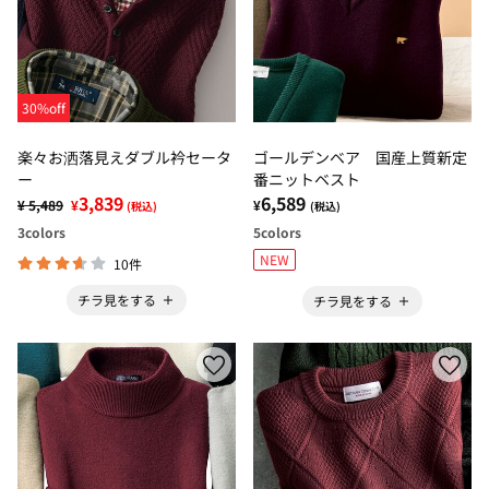
30%off
楽々お洒落見えダブル衿セータ
ゴールデンベア 国産上質新定
ー
番ニットベスト
3,839
6,589
¥ 5,489
¥
¥
(税込)
(税込)
3
colors
5
colors
NEW
10件
チラ見をする
チラ見をする