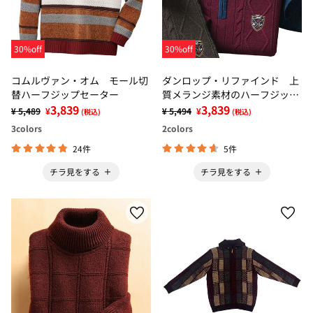
30%off
30%off
コムルヴァン・オム モール切
ダンロップ・リファインド 上
替ハーフジップセーター
質メランジ素材のハーフジップ
3,839
セーター
3,839
¥ 5,489
¥
¥ 5,494
¥
(税込)
(税込)
3
colors
2
colors
24件
5件
チラ見をする
チラ見をする