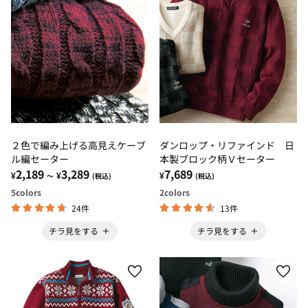
２色で編み上げる高見えケーブ
ダンロップ・リファインド 日
ル編セーター
本製ブロック柄Ｖセーター
2,189
3,289
7,689
¥
¥
¥
～
(税込)
(税込)
5
colors
2
colors
24件
13件
チラ見をする
チラ見をする