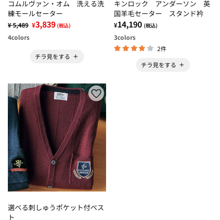
コムルヴァン・オム 洗える洗
キンロック アンダーソン 英
練モールセーター
国羊毛セーター スタンド衿
3,839
14,190
¥ 5,489
¥
¥
(税込)
(税込)
4
colors
3
colors
2件
チラ見をする
チラ見をする
選べる刺しゅうポケット付ベス
ト