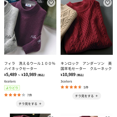
フィラ 洗えるウール１００％
キンロック アンダーソン 英
ハイネックセーター
国羊毛セーター クルーネック
5,489
10,989
10,989
¥
¥
¥
～
(税込)
(税込)
6
colors
3
colors
5件
よりどり
7件
チラ見をする
チラ見をする