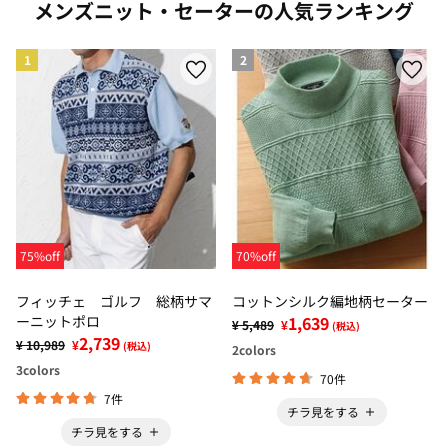
メンズニット・セーターの人気ランキング
1
2
75%off
70%off
フィッチェ ゴルフ 総柄サマ
コットンシルク編地柄セーター
ーニットポロ
1,639
¥ 5,489
¥
(税込)
2,739
¥ 10,989
¥
(税込)
2
colors
3
colors
70件
7件
チラ見をする
チラ見をする