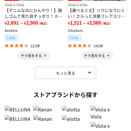
Viola e Viola
Viola e Viola
【デニムなのにひんやり！】隠
【選べる２丈】シワになりにく
しゴムで見た目すっきり！スト
い！さらっと涼感フレアスリー
レッチ楽ちんデニム
2,691
2,960
ブブラウス
1,521
2,060
¥
¥
¥
¥
～
(税込)
～
(税込)
6
colors
13
colors
COOL
COOL
323件
345件
チラ見をする
チラ見をする
もっと見る
ストアブランドから探す