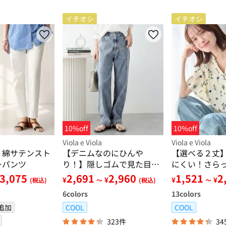
イチオシ
イチオシ
10%off
10%off
Viola e Viola
Viola e Viola
！綿サテンスト
【デニムなのにひんや
【選べる２丈
ーパンツ
り！】隠しゴムで見た目す
にくい！さら
っきり！ストレッチ楽ちん
アスリーブブ
3,075
2,691
2,960
1,521
2
¥
¥
¥
¥
(税込)
～
(税込)
～
デニム
6
colors
13
colors
追加
COOL
COOL
323件
34