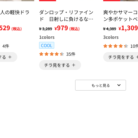
人の軽快ドラ
ダンロップ・リファイン
爽やかサマーコ
ド 日射しに負けるな！
ン多ポケットベ
ＵＶ対策ジャケット
529
979
1,309
¥
¥
(税込)
¥ 3,289
(税込)
¥ 4,389
1
colors
3
colors
COOL
4件
10
35件
する
チラ見をする
チラ見をする
もっと見る