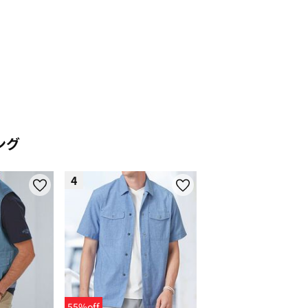
_gradient
ainbow
ング
4
55%off