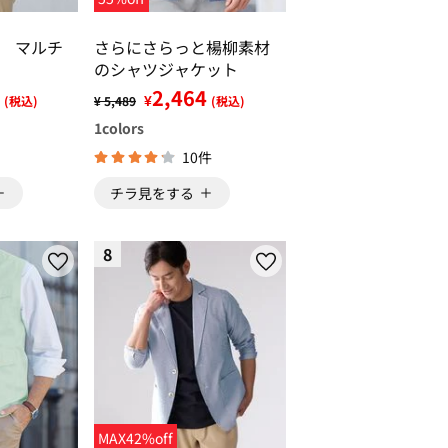
 マルチ
さらにさらっと楊柳素材
のシャツジャケット
2,464
¥
(税込)
¥ 5,489
(税込)
1
colors
10件
チラ見をする
8
MAX42%off