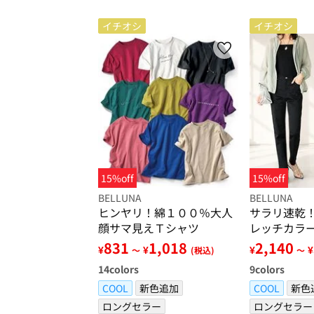
イチオシ
イチオシ
15%off
15%off
BELLUNA
BELLUNA
ヒンヤリ！綿１００％大人
サラリ速乾
顔サマ見えＴシャツ
レッチカラ
831
1,018
2,140
¥
¥
¥
¥
～
(税込)
～
14
colors
9
colors
COOL
新色追加
COOL
新色
ロングセラー
ロングセラー