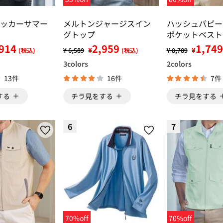
ッカーサマー
メルトンジャージスイン
ハッシュパピー
グトップ
ポケットベスト
914
2,959
1,749
¥
¥
(税込)
¥ 6,589
(税込)
¥ 8,789
3
colors
2
colors
13件
16件
7件
する
チラ見をする
チラ見をする
6
7
70%off
70%off