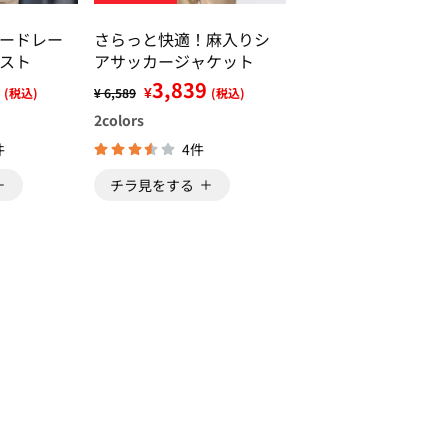
ードレー
さらっと快適！麻入りシ
スト
アサッカージャケット
3,839
¥
(税込)
¥ 6,589
(税込)
2
colors
件
4件
チラ見をする