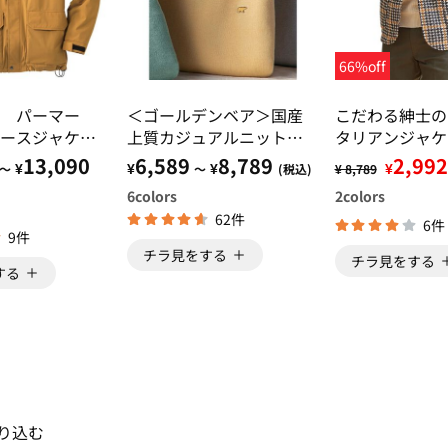
66%off
ド パーマー
＜ゴールデンベア＞国産
こだわる紳士の
ースジャケッ
上質カジュアルニットベ
タリアンジャケ
スト
13,090
6,589
8,789
2,992
¥
¥
¥
¥
～
～
(税込)
¥ 8,789
6
colors
2
colors
62件
6件
9件
チラ見をする
チラ見をする
する
り込む