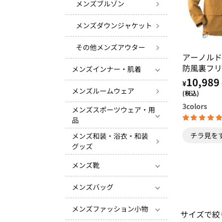
メンズブルゾン
メンズダウンジャケット
その他メンズアウター
アーノル
防風裏フリ
メンズインナー・肌着
ト
10,989
¥
メンズルームウェア
(税込)
3
colors
メンズスポーツウェア・用
品
チラ見を
メンズ和装・浴衣・和装
グッズ
メンズ靴
メンズバッグ
メンズファッション小物
サイズで絞