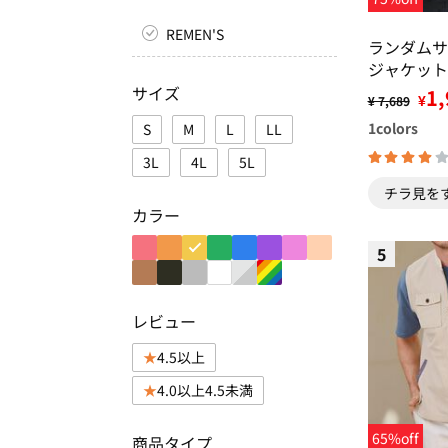
REMEN'S
ランダムサ
ジャケット
サイズ
1,
¥
¥ 7,689
1
colors
S
M
L
LL
3L
4L
5L
チラ見を
カラー
5
レビュー
4.5以上
4.0以上4.5未満
65%off
商品タイプ