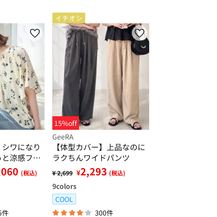
イチオシ
15%off
GeeRA
】シワになり
【体型カバー】上品なのに
っと涼感フレ
ラクちんワイドパンツ
ラウス
,060
2,293
¥
(税込)
¥ 2,699
(税込)
9
colors
COOL
5件
300件