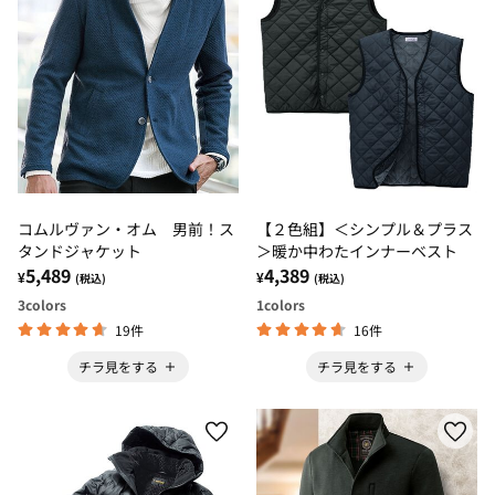
コムルヴァン・オム 男前！ス
【２色組】＜シンプル＆プラス
タンドジャケット
＞暖か中わたインナーベスト
5,489
4,389
¥
¥
(税込)
(税込)
3
colors
1
colors
19件
16件
チラ見をする
チラ見をする