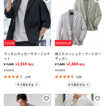
75%off
MAX68%off
ランダムサッカーサマージャケ
麻入りメッシュテーラードカー
ット
ディガン
1,914
2,464
¥ 7,689
¥
¥ 7,689
¥
(税込)
(税込)
1
colors
2
colors
13件
25件
チラ見をする
チラ見をする