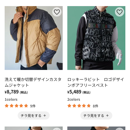
洗えて暖か切替デザインカスタ
ロッキーラビット ロゴデザイ
ムジャケット
ンボアフリースベスト
8,789
5,489
¥
¥
(税込)
(税込)
1
colors
2
colors
9件
8件
チラ見をする
チラ見をする