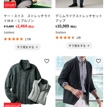
55%off
ケー・スイス ストレッチライ
デニムライクストレッチセット
トＭＡ－１ブルゾン
アップ
2,464
10,989
¥ 5,489
¥
¥
(税込)
(税込)
1
colors
2
colors
2件
17件
チラ見をする
チラ見をする
MAX36%off