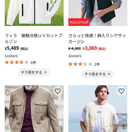
MAX30%off
フィラ 接触冷感ＵＶカットブ
さらっと快適！麻入りシアサッ
ルゾン
カージレ
5,489
3,069
¥
¥ 4,389
¥
(税込)
(税込)
1
colors
2
colors
4件
2件
チラ見をする
チラ見をする