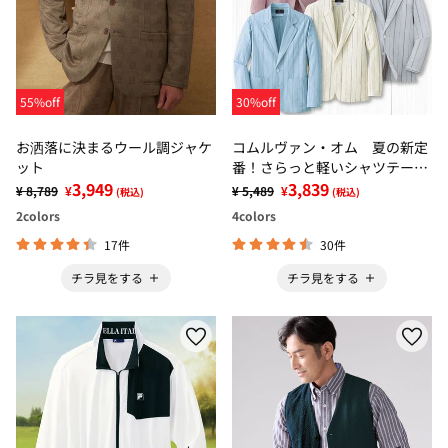
55%off
30%off
お洒落に決まるウール調ジャケ
コムルヴァン・オム 夏の新定
ット
番！さらっと軽いシャツテーラ
3,949
ード
3,839
¥ 8,789
¥
¥ 5,489
¥
(税込)
(税込)
2
colors
4
colors
17件
30件
チラ見をする
チラ見をする