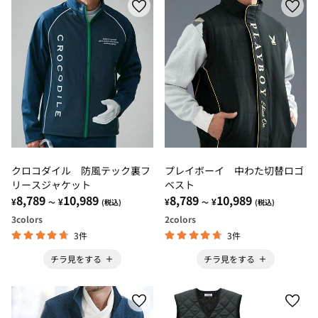
クロコダイル 防風テック裏フ
プレイボーイ 中わた切替ロゴ
リースジャケット
ベスト
8,789
10,989
8,789
10,989
¥
¥
¥
¥
～
(税込)
～
(税込)
3
colors
2
colors
3件
3件
チラ見をする
チラ見をする