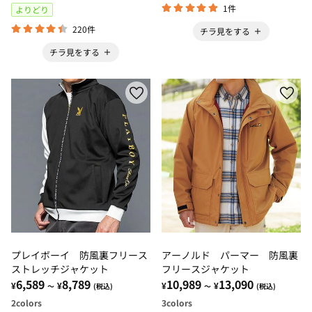
1件
よりどり
220件
チラ見をする
チラ見をする
プレイボーイ 防風裏フリース
アーノルド パーマー 防風裏
ストレッチジャケット
フリースジャケット
6,589
8,789
10,989
13,090
¥
¥
¥
¥
～
(税込)
～
(税込)
2
colors
3
colors