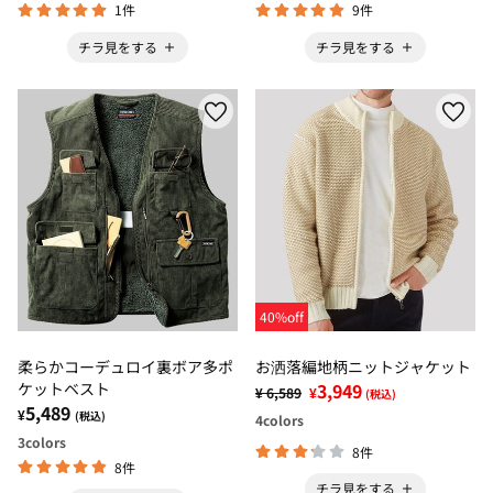
1件
9件
チラ見をする
チラ見をする
40%off
柔らかコーデュロイ裏ボア多ポ
お洒落編地柄ニットジャケット
ケットベスト
3,949
¥ 6,589
¥
(税込)
5,489
¥
(税込)
4
colors
3
colors
8件
8件
チラ見をする