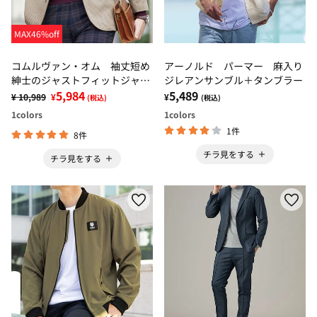
MAX46%off
コムルヴァン・オム 袖丈短め
アーノルド パーマー 麻入り
紳士のジャストフィットジャケ
ジレアンサンブル＋タンブラー
ット
5,984
5,489
¥ 10,989
¥
¥
(税込)
(税込)
1
colors
1
colors
1件
8件
チラ見をする
チラ見をする