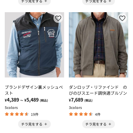
チラ見をする
チラ見をする
ブランドデザイン裏メッシュベ
ダンロップ・リファインド の
スト
びのびスエード調快適ブルゾン
4,389
5,489
7,689
¥
¥
¥
～
(税込)
(税込)
5
colors
3
colors
19件
4件
チラ見をする
チラ見をする