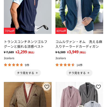
70%off
40%off
トランスコンチネンツゴルフ
コムルヴァン・オム 洗える麻
グーンと振れる涼感ベスト
入りテーラードカーディガン
2,299
3,949
¥ 7,689
¥
¥ 6,589
¥
(税込)
(税込)
2
colors
2
colors
9件
14件
チラ見をする
チラ見をする