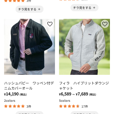
3件
チラ見をする
チラ見をする
ハッシュパピー ワッペン付デ
フィラ ハイブリットダウンジ
ニムカバーオール
ャケット
14,190
6,589
7,689
¥
¥
¥
(税込)
～
(税込)
2
colors
5
colors
3件
17件