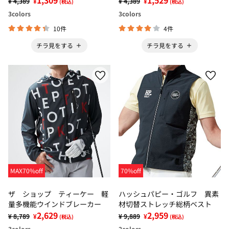
1,309
1,529
¥ 4,389
¥
¥ 4,389
¥
(税込)
(税込)
3
colors
3
colors
10件
4件
チラ見をする
チラ見をする
MAX70%off
70%off
ザ ショップ ティーケー 軽
ハッシュパピー・ゴルフ 異素
量多機能ウインドブレーカー
材切替ストレッチ総柄ベスト
2,629
2,959
¥ 8,789
¥
¥ 9,889
¥
(税込)
(税込)
3
colors
2
colors