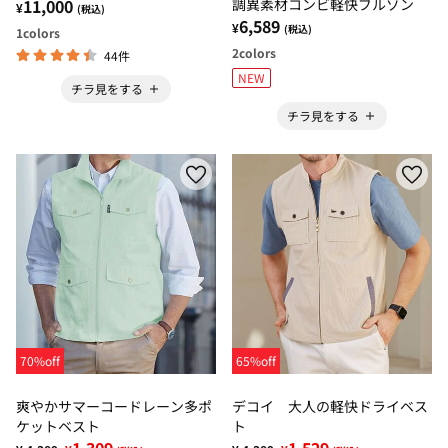
11,000
調異素材コンビ軽快ブルゾン
¥
(税込)
6,589
¥
(税込)
1
colors
2
colors
44件
NEW
チラ見をする
チラ見をする
70%off
65%off
爽やかサマーコードレーン多ポ
デコイ 大人の軽快ドライベス
ケットベスト
ト