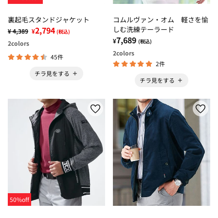
裏起毛スタンドジャケット
コムルヴァン・オム 軽さを愉
2,794
しむ洗練テーラード
¥ 4,389
¥
(税込)
7,689
¥
(税込)
2
colors
2
colors
45件
2件
チラ見をする
チラ見をする
50%off