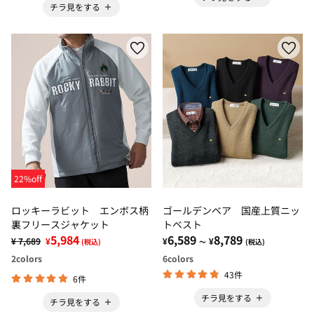
チラ見をする
22%off
ロッキーラビット エンボス柄
ゴールデンベア 国産上質ニッ
裏フリースジャケット
トベスト
5,984
6,589
8,789
¥ 7,689
¥
¥
¥
(税込)
～
(税込)
2
colors
6
colors
43件
6件
チラ見をする
チラ見をする