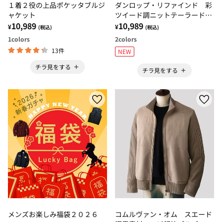
１着２役の上品ポケッタブルジ
ダンロップ・リファインド 彩
ャケット
ツイード調ニットテーラードジ
10,989
ャケット
10,989
¥
¥
(税込)
(税込)
1
colors
2
colors
13件
NEW
チラ見をする
チラ見をする
メンズお楽しみ福袋２０２６
コムルヴァン・オム スエード