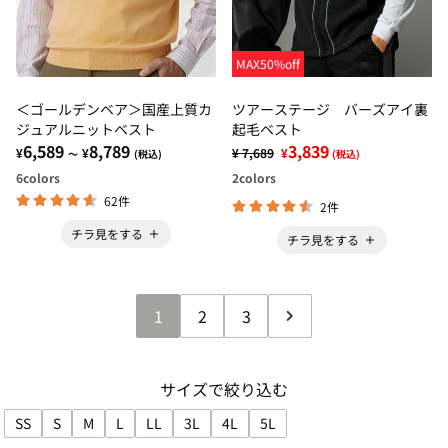
MAX50%off
＜ゴールデンベア＞国産上質カ
ツアーステージ バーズアイ裏
ジュアルニットベスト
起毛ベスト
6,589
8,789
3,839
¥
¥
¥ 7,689
¥
～
(税込)
(税込)
6
colors
2
colors
62件
2件
チラ見をする
チラ見をする
1
2
3
サイズで絞り込む
SS
S
M
L
LL
3L
4L
5L
サイズで絞り込み: SS
サイズで絞り込み: S
サイズで絞り込み: M
サイズで絞り込み: L
サイズで絞り込み: LL
サイズで絞り込み: 3L
サイズで絞り込み: 4L
サイズで絞り込み: 5L