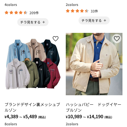
4
colors
2
colors
33件
209件
チラ見をする
チラ見をする
ブランドデザイン裏メッシュブ
ハッシュパピー ドッグイヤー
ルゾン
ブルゾン
4,389
5,489
10,989
14,190
¥
¥
¥
¥
～
(税込)
～
(税込)
8
colors
2
colors