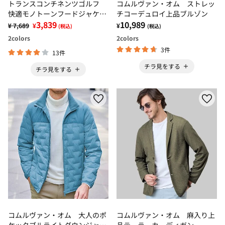
トランスコンチネンツゴルフ
コムルヴァン・オム ストレッ
快適モノトーンフードジャケッ
チコーデュロイ上品ブルゾン
ト
3,839
10,989
¥ 7,689
¥
¥
(税込)
(税込)
2
colors
2
colors
3件
13件
チラ見をする
チラ見をする
コムルヴァン・オム 大人のポ
コムルヴァン・オム 麻入り上
ケッタブルライトダウンジャケ
品テーラーカーディガン