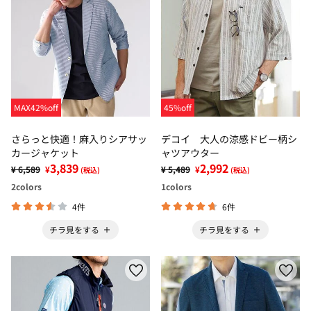
MAX42%off
45%off
さらっと快適！麻入りシアサッ
デコイ 大人の涼感ドビー柄シ
カージャケット
ャツアウター
3,839
2,992
¥ 6,589
¥
¥ 5,489
¥
(税込)
(税込)
2
colors
1
colors
4件
6件
チラ見をする
チラ見をする