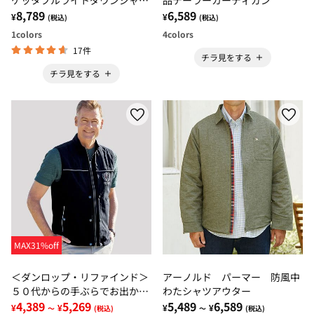
ット
8,789
6,589
¥
¥
(税込)
(税込)
1
colors
4
colors
17件
チラ見をする
チラ見をする
MAX31%off
＜ダンロップ・リファインド＞
アーノルド パーマー 防風中
５０代からの手ぶらでお出かけ
わたシャツアウター
ベスト
4,389
5,269
5,489
6,589
¥
¥
¥
¥
～
(税込)
～
(税込)