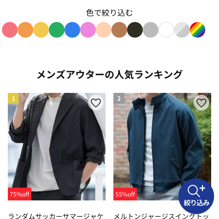
色で絞り込む
色で絞り込み: red
色で絞り込み: orange
色で絞り込み: yellow
色で絞り込み: green
色で絞り込み: blue
色で絞り込み: pink
色で絞り込み: beige
色で絞り込み: brown
色で絞り込み: black
色で絞り込み: gray
色で絞り込み: w
色で絞り込み: 
色で絞り
メンズアウターの人気ランキング
1
2
75%off
55%off
絞り込み
ランダムサッカーサマージャケ
メルトンジャージスイングトッ