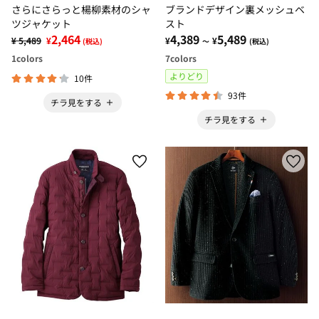
さらにさらっと楊柳素材のシャ
ブランドデザイン裏メッシュベ
ツジャケット
スト
2,464
4,389
5,489
¥ 5,489
¥
¥
¥
(税込)
～
(税込)
1
colors
7
colors
よりどり
10件
93件
チラ見をする
チラ見をする