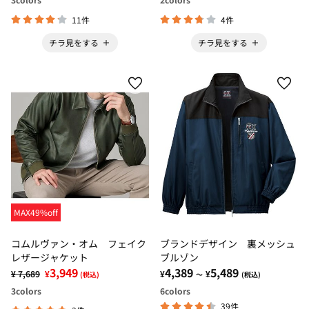
11件
4件
チラ見をする
チラ見をする
MAX49%off
コムルヴァン・オム フェイク
ブランドデザイン 裏メッシュ
レザージャケット
ブルゾン
3,949
4,389
5,489
¥ 7,689
¥
¥
¥
(税込)
～
(税込)
3
colors
6
colors
39件