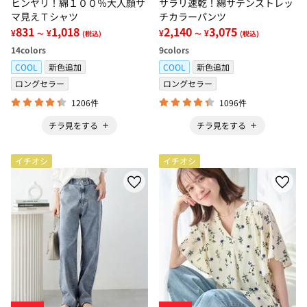
ヒンヤリ！綿１００％大人顔サ
サラリ速乾！綿サテンストレッ
マ見えＴシャツ
チカラーパンツ
831
1,018
2,140
3,075
¥
¥
¥
¥
～
(税込)
～
(税込)
14
colors
9
colors
COOL
新色追加
COOL
新色追加
ロングセラー
ロングセラー
1206件
1096件
チラ見をする
チラ見をする
イチオシ
イチオシ