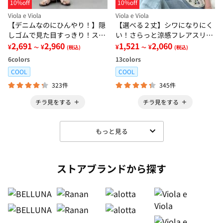
10%off
10%off
Viola e Viola
Viola e Viola
【デニムなのにひんやり！】隠
【選べる２丈】シワになりにく
しゴムで見た目すっきり！スト
い！さらっと涼感フレアスリー
レッチ楽ちんデニム
2,691
2,960
ブブラウス
1,521
2,060
¥
¥
¥
¥
～
(税込)
～
(税込)
6
colors
13
colors
COOL
COOL
323件
345件
チラ見をする
チラ見をする
もっと見る
ストアブランドから探す