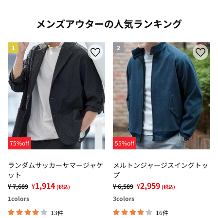
メンズアウターの人気ランキング
1
2
75%off
55%off
ランダムサッカーサマージャケ
メルトンジャージスイングトッ
ット
プ
1,914
2,959
¥ 7,689
¥
¥ 6,589
¥
(税込)
(税込)
1
colors
3
colors
13件
16件