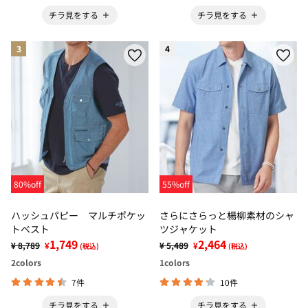
チラ見をする
チラ見をする
3
4
80%off
55%off
ハッシュパピー マルチポケッ
さらにさらっと楊柳素材のシャ
トベスト
ツジャケット
1,749
2,464
¥ 8,789
¥
¥ 5,489
¥
(税込)
(税込)
2
colors
1
colors
7件
10件
チラ見をする
チラ見をする