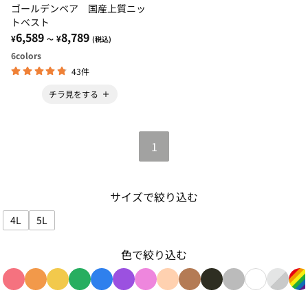
ゴールデンベア 国産上質ニッ
トベスト
6,589
8,789
¥
¥
～
(税込)
6
colors
43件
チラ見をする
1
サイズで絞り込む
4L
5L
サイズで絞り込み: 4L
サイズで絞り込み: 5L
色で絞り込む
色で絞り込み: red
色で絞り込み: orange
色で絞り込み: yellow
色で絞り込み: green
色で絞り込み: blue
色で絞り込み: purple
色で絞り込み: pink
色で絞り込み: beige
色で絞り込み: brown
色で絞り込み: blac
色で絞り込み: g
色で絞り込み
色で絞り
色