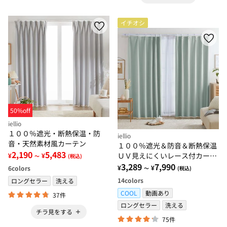
イチオシ
50%off
iellio
１００％遮光・断熱保温・防
iellio
音・天然素材風カーテン
１００％遮光＆防音＆断熱保温
2,190
5,483
ＵＶ見えにくいレース付カーテ
¥
¥
～
(税込)
ンセット＜４枚組・遮光１級・
3,289
7,990
¥
¥
6
colors
～
(税込)
無地・洗える・形状記憶＞
14
colors
ロングセラー
洗える
COOL
動画あり
37件
ロングセラー
洗える
チラ見をする
75件