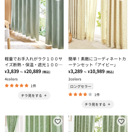
軽量でお手入れがラク１００サ
簡単！素敵にコーディネートカ
イズ断熱・保温・遮光１００％
ーテンセット「アイビー」
カーテン
3,839
20,889
3,289
10,989
¥
¥
¥
¥
～
(税込)
～
(税込)
4
colors
2
colors
1件
ロングセラー
1件
チラ見をする
チラ見をする