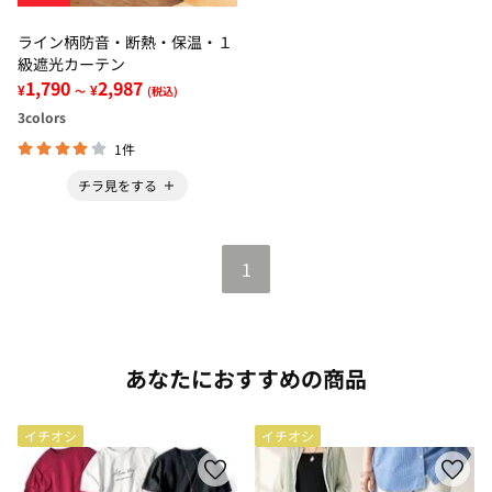
ライン柄防音・断熱・保温・１
級遮光カーテン
1,790
2,987
¥
¥
～
(税込)
3
colors
1件
チラ見をする
1
あなたにおすすめの商品
イチオシ
イチオシ