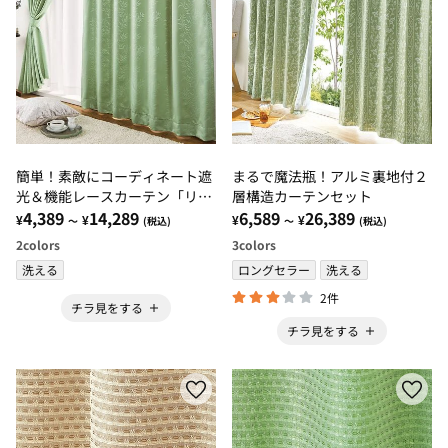
簡単！素敵にコーディネート遮
まるで魔法瓶！アルミ裏地付２
光＆機能レースカーテン「リー
層構造カーテンセット
フ」
4,389
14,289
6,589
26,389
¥
¥
¥
¥
～
(税込)
～
(税込)
2
colors
3
colors
洗える
ロングセラー
洗える
2件
チラ見をする
チラ見をする