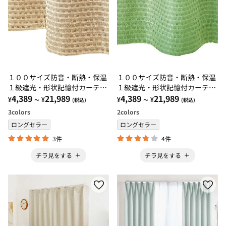
１００サイズ防音・断熱・保温
１００サイズ防音・断熱・保温
１級遮光・形状記憶付カーテ
１級遮光・形状記憶付カーテ
ン ベージュ・アイボリー・ロ
4,389
21,989
ン グリーン・モスグリーン
4,389
21,989
¥
¥
¥
¥
～
(税込)
～
(税込)
ーズピンク
3
colors
2
colors
ロングセラー
ロングセラー
3件
4件
チラ見をする
チラ見をする