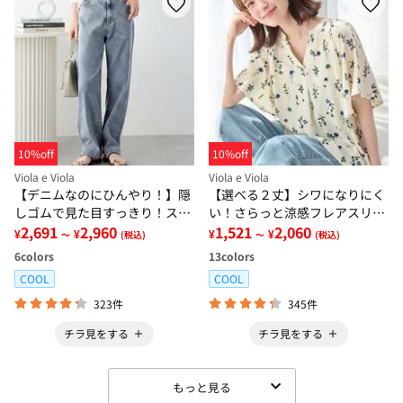
10%off
10%off
Viola e Viola
Viola e Viola
【デニムなのにひんやり！】隠
【選べる２丈】シワになりにく
しゴムで見た目すっきり！スト
い！さらっと涼感フレアスリー
レッチ楽ちんデニム
2,691
2,960
ブブラウス
1,521
2,060
¥
¥
¥
¥
～
(税込)
～
(税込)
6
colors
13
colors
COOL
COOL
323件
345件
チラ見をする
チラ見をする
もっと見る