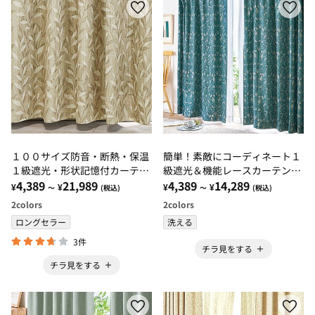
１００サイズ防音・断熱・保温
簡単！素敵にコーディネート１
１級遮光・形状記憶付カーテ
級遮光＆機能レースカーテン
ン リーフブラウン・リーフブ
4,389
21,989
「フォレストキャット」
4,389
14,289
¥
¥
¥
¥
～
(税込)
～
(税込)
ルーグレー
2
colors
2
colors
ロングセラー
洗える
3件
チラ見をする
チラ見をする