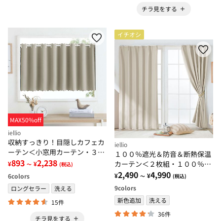
チラ見をする
イチオシ
MAX50%off
iellio
収納すっきり！目隠しカフェカ
iellio
ーテン＜小窓用カーテン・３級
１００％遮光＆防音＆断熱保温
遮光カーテン・間仕切りカーテ
893
2,238
カーテン＜２枚組・１００％遮
¥
¥
～
(税込)
ン・洗濯可・押し入れ収納隠し
光（１級遮光）・洗える・無
2,490
4,990
¥
¥
6
colors
～
(税込)
＞
地・形状記憶加工・新生活・コ
9
colors
ロングセラー
洗える
スパ＞
新色追加
洗える
15件
36件
チラ見をする