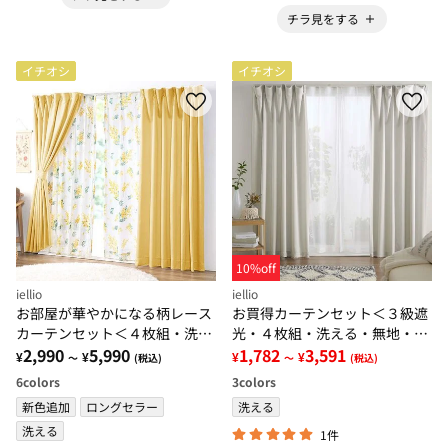
チラ見をする
イチオシ
イチオシ
10%off
iellio
iellio
お部屋が華やかになる柄レース
お買得カーテンセット＜３級遮
カーテンセット＜４枚組・洗え
光・４枚組・洗える・無地・既
る・３級遮光・新生活・一人暮
2,990
5,990
製サイズ＞
1,782
3,591
¥
¥
¥
¥
～
(税込)
～
(税込)
らし・引っ越し・模様替え＞
6
colors
3
colors
新色追加
ロングセラー
洗える
洗える
1件