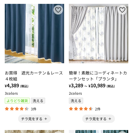
お買得 遮光カーテン＆レース
簡単！素敵にコーディネートカ
４枚組
ーテンセット「プランタ」
4,389
3,289
10,989
¥
¥
¥
(税込)
～
(税込)
3
colors
2
colors
よりどり雑貨
洗える
洗える
3件
2件
チラ見をする
チラ見をする