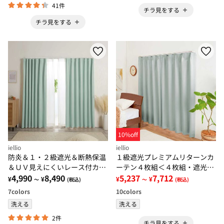
41件
チラ見をする
チラ見をする
10%off
iellio
iellio
防炎＆１・２級遮光＆断熱保温
１級遮光プレミアムリターンカ
＆ＵＶ見えにくいレース付カー
ーテン４枚組＜４枚組・遮光１
テンセット＜４枚組・防炎・遮
4,990
8,490
級・無地・洗える・形状記憶加
5,237
7,712
¥
¥
¥
¥
～
(税込)
～
(税込)
光１級・洗える・無地・レース
工・新生活・リターンカーテン
7
colors
10
colors
カーテン＞
＞
洗える
洗える
2件
チラ見をする