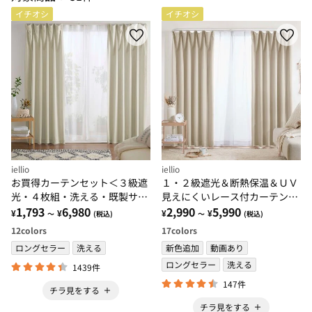
イチオシ
イチオシ
iellio
iellio
お買得カーテンセット＜３級遮
１・２級遮光＆断熱保温＆ＵＶ
光・４枚組・洗える・既製サイ
見えにくいレース付カーテンセ
ズ・無地＞
1,793
6,980
ット＜４枚組・遮光１級・洗え
2,990
5,990
¥
¥
¥
¥
～
(税込)
～
(税込)
る・無地＞
12
colors
17
colors
ロングセラー
洗える
新色追加
動画あり
ロングセラー
洗える
1439件
147件
チラ見をする
チラ見をする