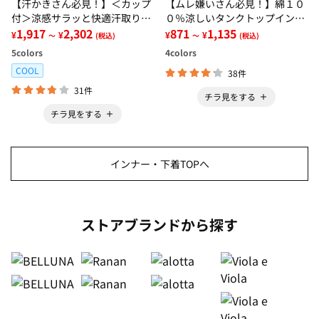
【汗かきさん必見！】＜カップ
【ムレ嫌いさん必見！】綿１０
付＞涼感サラッと快適汗取りタ
０％涼しいタンクトップインナ
ンクトップインナー＜さらりラ
1,917
2,302
ー＜さらりラボ＞
871
1,135
¥
¥
¥
¥
～
(税込)
～
(税込)
ボ＞
5
colors
4
colors
COOL
38件
31件
チラ見をする
チラ見をする
インナー・下着TOPへ
ストアブランドから探す