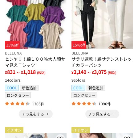
15%off
15%off
BELLUNA
BELLUNA
ヒンヤリ！綿１００％大人顔サ
サラリ速乾！綿サテンストレッ
マ見えＴシャツ
チカラーパンツ
831
1,018
2,140
3,075
¥
¥
¥
¥
～
(税込)
～
(税込)
14
colors
9
colors
COOL
新色追加
COOL
新色追加
ロングセラー
ロングセラー
1206件
1096件
チラ見をする
チラ見をする
イチオシ
イチオシ