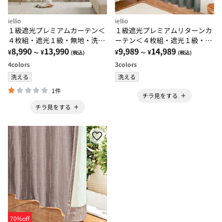
iellio
iellio
１級遮光プレミアムカーテン＜
１級遮光プレミアムリターンカ
４枚組・遮光１級・無地・洗え
ーテン＜４枚組・遮光１級・無
る・形状記憶加工・新生活・イ
8,990
13,990
地・洗える・形状記憶加工・新
9,989
14,989
¥
¥
¥
¥
～
(税込)
～
(税込)
ージーオーダー＞
生活・イージーオーダー＞
4
colors
3
colors
洗える
洗える
1件
チラ見をする
チラ見をする
70%off