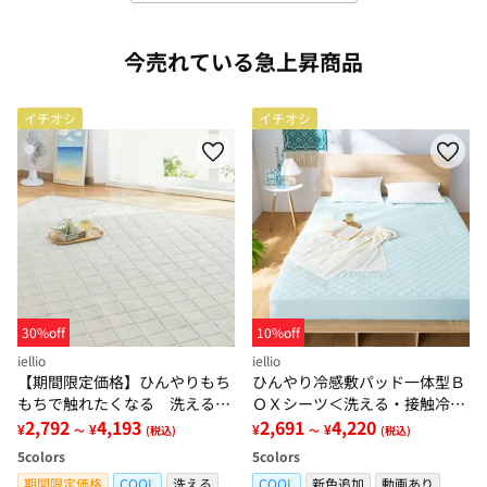
今売れている急上昇商品
イチオシ
イチオシ
30%off
10%off
iellio
iellio
【期間限定価格】ひんやりもち
ひんやり冷感敷パッド一体型Ｂ
もちで触れたくなる 洗えるラ
ＯＸシーツ＜洗える・接触冷
グ＜低反発・滑りにくい・接触
2,792
4,193
感・抗菌防臭・時短・家事楽・
2,691
4,220
¥
¥
¥
¥
～
(税込)
～
(税込)
冷感・防ダニ・カーペット＞
ボックスシーツ・寝苦しさ対策
5
colors
5
colors
＞
期間限定価格
COOL
洗える
COOL
新色追加
動画あり