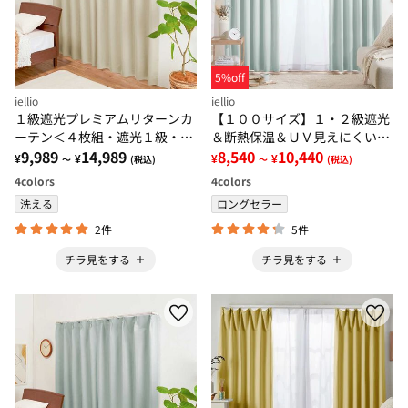
5%off
iellio
iellio
１級遮光プレミアムリターンカ
【１００サイズ】１・２級遮光
ーテン＜４枚組・遮光１級・無
＆断熱保温＆ＵＶ見えにくいレ
地・洗える・形状記憶加工・新
9,989
14,989
ース付カーテンセット＜イージ
8,540
10,440
¥
¥
¥
¥
～
(税込)
～
(税込)
生活・イージーオーダー＞
ーオーダー・無地・新生活・グ
4
colors
4
colors
レー＞
洗える
ロングセラー
2件
5件
チラ見をする
チラ見をする