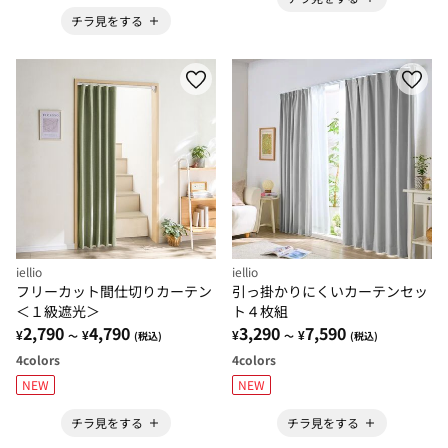
チラ見をする
iellio
iellio
フリーカット間仕切りカーテン
引っ掛かりにくいカーテンセッ
＜１級遮光＞
ト４枚組
2,790
4,790
3,290
7,590
¥
¥
¥
¥
～
(税込)
～
(税込)
4
colors
4
colors
NEW
NEW
チラ見をする
チラ見をする