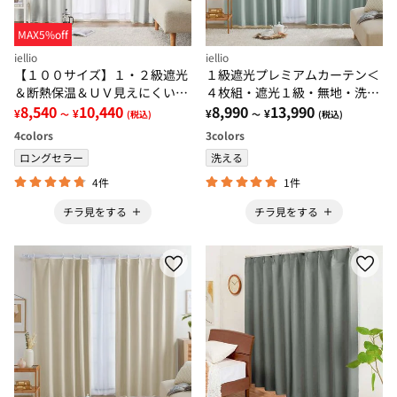
MAX5%off
iellio
iellio
【１００サイズ】１・２級遮光
１級遮光プレミアムカーテン＜
＆断熱保温＆ＵＶ見えにくいレ
４枚組・遮光１級・無地・洗え
ース付カーテンセット＜イージ
8,540
10,440
る・形状記憶加工・新生活・イ
8,990
13,990
¥
¥
¥
¥
～
(税込)
～
(税込)
ーオーダー・無地・新生活・ホ
ージーオーダー＞
4
colors
3
colors
ワイト＞
ロングセラー
洗える
4件
1件
チラ見をする
チラ見をする