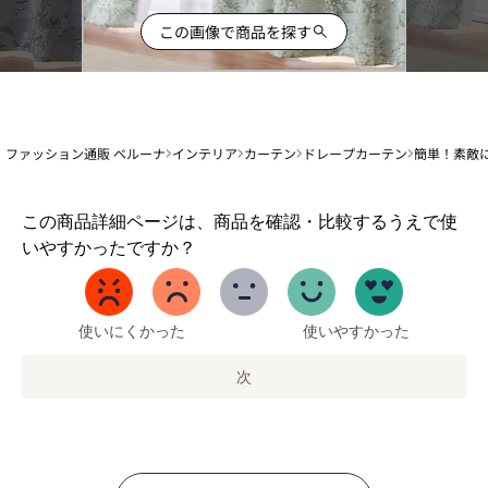
この画像で商品を探す
ファッション通販 ベルーナ
インテリア
カーテン
ドレープカーテン
簡単！素敵
1
この商品詳細ページは、商品を確認・比較するうえで使
か
いやすかったですか？
ら
5
ま
で
使いにくかった
使いやすかった
の
オ
次
プ
シ
ョ
ン