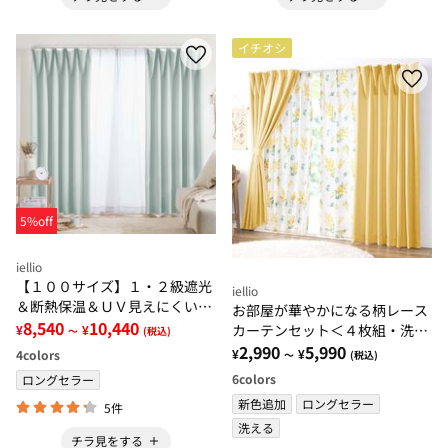
イチオシ
5%off
iellio
【１００サイズ】１・２級遮光
iellio
＆断熱保温＆ＵＶ見えにくいレ
お部屋が華やかになる柄レース
ース付カーテンセット＜イージ
8,540
10,440
カーテンセット＜４枚組・洗え
¥
¥
～
(税込)
ーオーダー・無地・新生活・グ
る・３級遮光・新生活・一人暮
2,990
5,990
¥
¥
4
colors
～
(税込)
レー＞
らし・引っ越し・模様替え＞
6
colors
ロングセラー
新色追加
ロングセラー
5件
洗える
チラ見をする