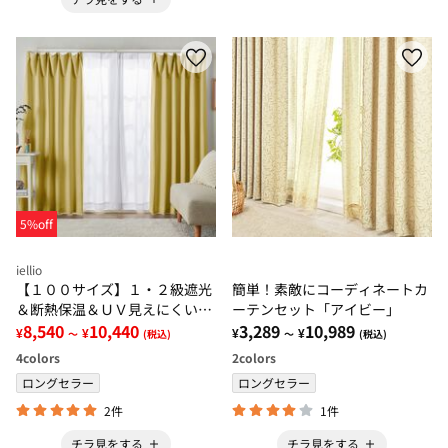
5%off
iellio
【１００サイズ】１・２級遮光
簡単！素敵にコーディネートカ
＆断熱保温＆ＵＶ見えにくいレ
ーテンセット「アイビー」
ース付カーテンセット＜イージ
8,540
10,440
3,289
10,989
¥
¥
¥
¥
～
(税込)
～
(税込)
ーオーダー・無地・新生活・イ
4
colors
2
colors
エロー＞
ロングセラー
ロングセラー
2件
1件
チラ見をする
チラ見をする