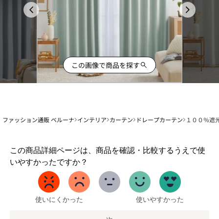
この画像で商品を探す
ファッション通販 ベルーナ
インテリア
カーテン
ドレープカーテン
１００％遮
1
この商品詳細ページは、商品を確認・比較するうえで使
か
いやすかったですか？
ら
5
ま
で
使いにくかった
使いやすかった
の