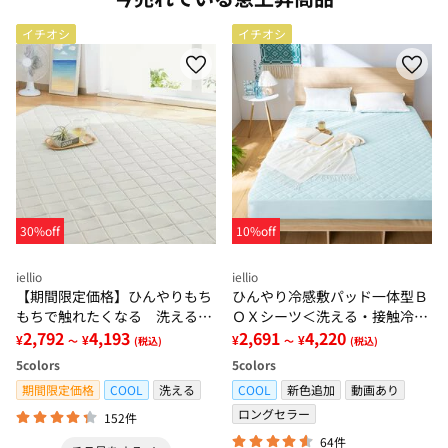
イチオシ
イチオシ
30%off
10%off
iellio
iellio
【期間限定価格】ひんやりもち
ひんやり冷感敷パッド一体型Ｂ
もちで触れたくなる 洗えるラ
ＯＸシーツ＜洗える・接触冷
グ＜低反発・滑りにくい・接触
2,792
4,193
感・抗菌防臭・時短・家事楽・
2,691
4,220
¥
¥
¥
¥
～
(税込)
～
(税込)
冷感・防ダニ・カーペット＞
ボックスシーツ・寝苦しさ対策
5
colors
5
colors
＞
期間限定価格
COOL
洗える
COOL
新色追加
動画あり
ロングセラー
152件
64件