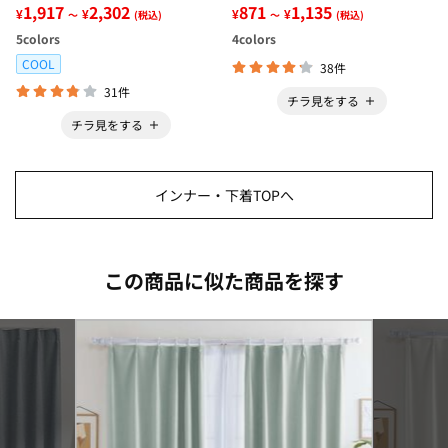
ンクトップインナー＜さらりラ
1,917
2,302
ー＜さらりラボ＞
871
1,135
¥
¥
¥
¥
～
(税込)
～
(税込)
ボ＞
5
colors
4
colors
COOL
38件
31件
チラ見をする
チラ見をする
インナー・下着TOPへ
この商品に似た商品を探す