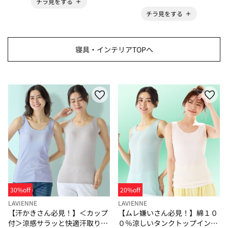
チラ見をする
チラ見をする
寝具・インテリアTOPへ
30%off
20%off
LAVIENNE
LAVIENNE
【汗かきさん必見！】＜カップ
【ムレ嫌いさん必見！】綿１０
付＞涼感サラッと快適汗取りタ
０％涼しいタンクトップインナ