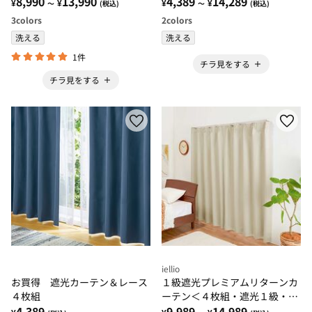
る・形状記憶加工・新生活・イ
8,990
13,990
フ」
4,389
14,289
¥
¥
¥
¥
～
(税込)
～
(税込)
ージーオーダー＞
3
colors
2
colors
洗える
洗える
1件
チラ見をする
チラ見をする
iellio
お買得 遮光カーテン＆レース
１級遮光プレミアムリターンカ
４枚組
ーテン＜４枚組・遮光１級・無
4,389
地・洗える・形状記憶加工・新
9,989
14,989