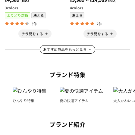
¥
¥
¥
(税込)
～
(税込)
生活・イージーオーダー＞
3
colors
4
colors
よりどり雑貨
洗える
洗える
3件
2件
チラ見をする
チラ見をする
おすすめ商品をもっと見る
ブランド特集
ひんやり特集
夏の快適アイテム
大人かわいい
ブランド紹介