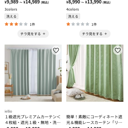
地・洗える・形状記憶加工・新
9,989
14,989
る・形状記憶加工・新生活・イ
8,990
13,990
¥
¥
¥
¥
～
(税込)
～
(税込)
生活・イージーオーダー＞
ージーオーダー＞
3
colors
4
colors
洗える
洗える
1件
1件
チラ見をする
チラ見をする
iellio
１級遮光プレミアムカーテン＜
簡単！素敵にコーディネート遮
４枚組・遮光１級・無地・洗え
光＆機能レースカーテン「リー