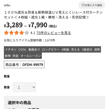
iellio
１００％遮光＆防音＆断熱保温ＵＶ見えにくいレース付カーテン
セット＜４枚組・遮光１級・無地・洗える・形状記憶＞
3,289
7,990
¥
¥
～
(税込)
4.1
75件のレビューを見る
お気に入りアイテム登録件数：
2,670件
イチオシ
COOL
動画あり
ロングセラー
4枚組
洗える
1級遮光
遮熱
断熱
防音
オールシーズン
商品番号：
OFDH-99979
数量
選択中の商品