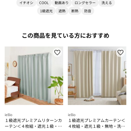
イチオシ
COOL
動画あり
ロングセラー
洗える
1級遮光
遮熱
断熱
防音
この商品を見ている方におすすめ
iellio
iellio
１級遮光プレミアムリターンカ
１級遮光プレミアムカーテン＜
ーテン＜４枚組・遮光１級・無
４枚組・遮光１級・無地・洗え