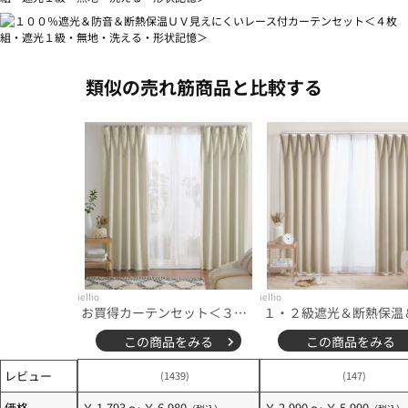
類似の売れ筋商品と比較する
iellio
iellio
お買得カーテンセット＜３級遮光・４枚組・洗える・既製サイズ・無地＞
この商品をみる
この商品をみる
レビュー
(1439)
(147)
価格
￥ 1,793 ～ ￥ 6,980
￥ 2,990 ～ ￥ 5,990