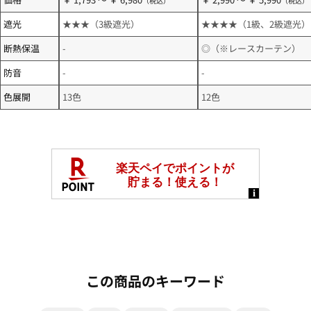
遮光
★★★（3級遮光）
★★★★（1級、2級遮光）
断熱保温
-
◎（※レースカーテン）
防音
-
-
色展開
13色
12色
この商品のキーワード