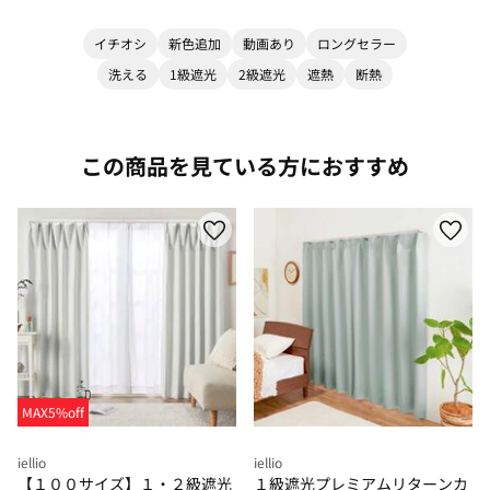
イチオシ
新色追加
動画あり
ロングセラー
洗える
1級遮光
2級遮光
遮熱
断熱
この商品を見ている方におすすめ
MAX5%off
iellio
iellio
【１００サイズ】１・２級遮光
１級遮光プレミアムリターンカ