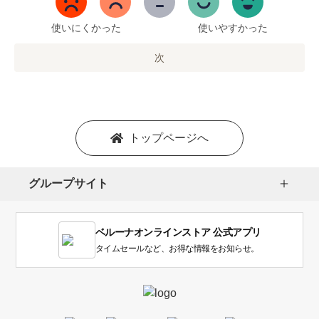
ま
で
使いにくかった
使いやすかった
の
オ
次
プ
シ
ョ
ン
を
トップページへ
選
択
し
グループサイト
ま
す。
1
ベルーナオンラインストア 公式アプリ
は
使
タイムセールなど、お得な情報をお知らせ。
い
に
く
か