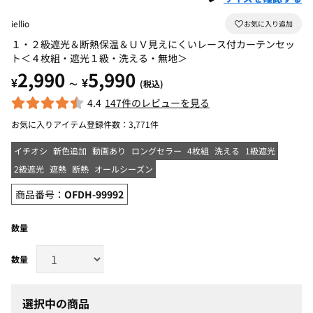
iellio
１・２級遮光＆断熱保温＆ＵＶ見えにくいレース付カーテンセッ
ト＜４枚組・遮光１級・洗える・無地＞
2,990
5,990
¥
¥
～
(税込)
4.4
147件のレビューを見る
お気に入りアイテム登録件数：
3,771件
イチオシ
新色追加
動画あり
ロングセラー
4枚組
洗える
1級遮光
2級遮光
遮熱
断熱
オールシーズン
商品番号：
OFDH-99992
数量
選択中の商品