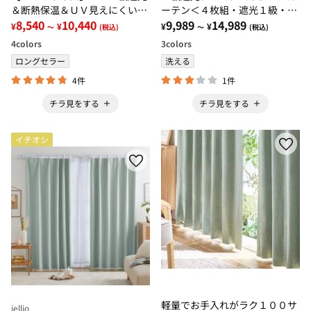
＆断熱保温＆ＵＶ見えにくいレ
ーテン＜４枚組・遮光１級・無
ース付カーテンセット＜イージ
8,540
10,440
地・洗える・形状記憶加工・新
9,989
14,989
¥
¥
¥
¥
～
(税込)
～
(税込)
ーオーダー・無地・新生活・ホ
生活・イージーオーダー＞
4
colors
3
colors
ワイト＞
ロングセラー
洗える
4件
1件
チラ見をする
チラ見をする
イチオシ
軽量でお手入れがラク１００サ
iellio