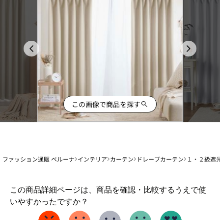
この画像で商品を探す
ファッション通販 ベルーナ
インテリア
カーテン
ドレープカーテン
１・２級遮
1
この商品詳細ページは、商品を確認・比較するうえで使
か
いやすかったですか？
ら
5