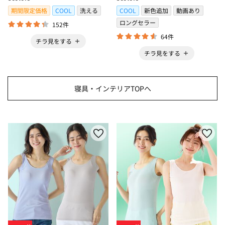
＞
期間限定価格
COOL
洗える
COOL
新色追加
動画あり
ロングセラー
152件
64件
チラ見をする
チラ見をする
寝具・インテリアTOPへ