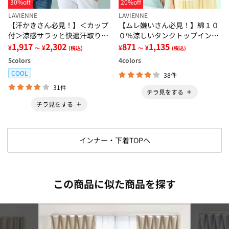
30%off
20%off
LAVIENNE
LAVIENNE
【汗かきさん必見！】＜カップ
【ムレ嫌いさん必見！】綿１０
付＞涼感サラッと快適汗取りタ
０％涼しいタンクトップインナ
ンクトップインナー＜さらりラ
1,917
2,302
ー＜さらりラボ＞
871
1,135
¥
¥
¥
¥
～
(税込)
～
(税込)
ボ＞
5
colors
4
colors
COOL
38件
31件
チラ見をする
チラ見をする
インナー・下着TOPへ
この商品に似た商品を探す