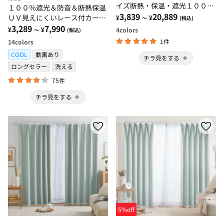
イズ断熱・保温・遮光１００％
１００％遮光＆防音＆断熱保温
カーテン
3,839
20,889
ＵＶ見えにくいレース付カーテ
¥
¥
～
(税込)
ンセット＜４枚組・遮光１級・
3,289
7,990
¥
¥
4
colors
～
(税込)
無地・洗える・形状記憶＞
1件
14
colors
COOL
動画あり
チラ見をする
ロングセラー
洗える
75件
チラ見をする
5%off