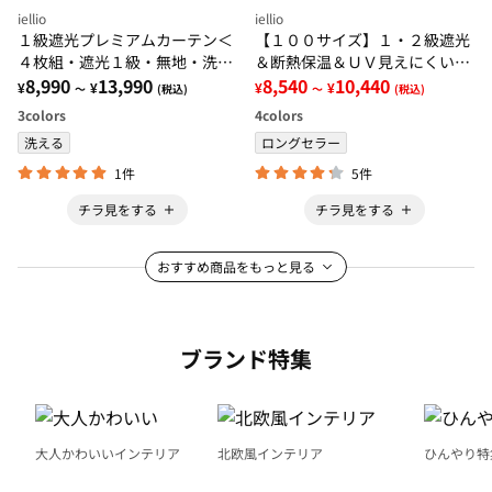
iellio
iellio
１級遮光プレミアムカーテン＜
【１００サイズ】１・２級遮光
４枚組・遮光１級・無地・洗え
＆断熱保温＆ＵＶ見えにくいレ
る・形状記憶加工・新生活・イ
8,990
13,990
ース付カーテンセット＜イージ
8,540
10,440
¥
¥
¥
¥
～
(税込)
～
(税込)
ージーオーダー＞
ーオーダー・無地・新生活・グ
3
colors
4
colors
レー＞
洗える
ロングセラー
1件
5件
チラ見をする
チラ見をする
おすすめ商品をもっと見る
ブランド特集
大人かわいいインテリア
北欧風インテリア
ひんやり特