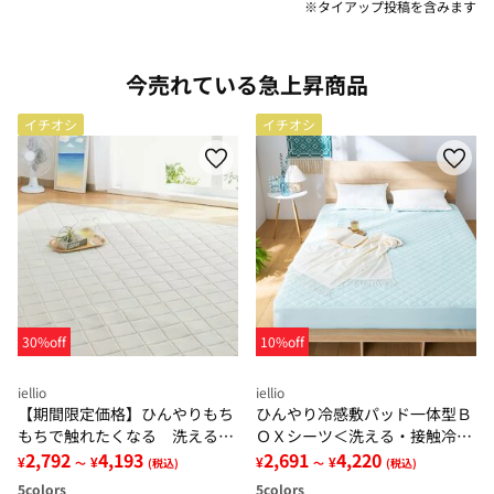
※タイアップ投稿を含みます
今売れている急上昇商品
イチオシ
イチオシ
30%off
10%off
iellio
iellio
【期間限定価格】ひんやりもち
ひんやり冷感敷パッド一体型Ｂ
もちで触れたくなる 洗えるラ
ＯＸシーツ＜洗える・接触冷
グ＜低反発・滑りにくい・接触
2,792
4,193
感・抗菌防臭・時短・家事楽・
2,691
4,220
¥
¥
¥
¥
～
(税込)
～
(税込)
冷感・防ダニ・カーペット＞
ボックスシーツ・寝苦しさ対策
5
colors
5
colors