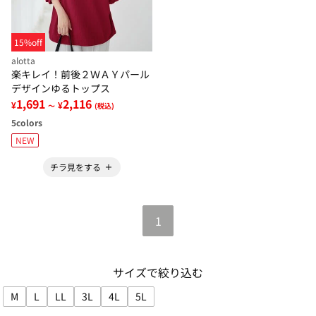
15%off
alotta
楽キレイ！前後２ＷＡＹパール
デザインゆるトップス
1,691
2,116
¥
¥
～
(税込)
5
colors
NEW
チラ見をする
1
サイズで絞り込む
M
L
LL
3L
4L
5L
サイズで絞り込み: M
サイズで絞り込み: L
サイズで絞り込み: LL
サイズで絞り込み: 3L
サイズで絞り込み: 4L
サイズで絞り込み: 5L