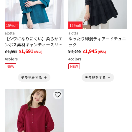
15%off
15%off
alotta
alotta
【シワになりにくい】柔らかエ
ゆったり綿混ティアードチュニ
ンボス素材キャンディースリー
ック
ブトップス
1,691
1,945
¥ 1,991
¥
¥ 2,290
¥
(税込)
(税込)
4
colors
4
colors
NEW
NEW
チラ見をする
チラ見をする