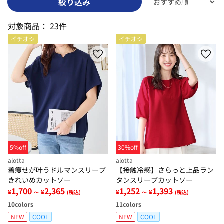
絞り込み
対象商品：
23件
イチオシ
イチオシ
5%off
30%off
alotta
alotta
着痩せが叶うドルマンスリーブ
【接触冷感】さらっと上品ラン
きれいめカットソー
タンスリーブカットソー
1,700
2,365
1,252
1,393
¥
¥
¥
¥
～
(税込)
～
(税込)
10
colors
11
colors
NEW
COOL
NEW
COOL