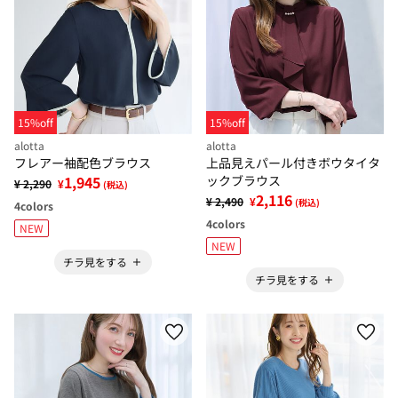
15%off
15%off
alotta
alotta
フレアー袖配色ブラウス
上品見えパール付きボウタイタ
1,945
ックブラウス
¥ 2,290
¥
(税込)
2,116
¥ 2,490
¥
(税込)
4
colors
4
colors
NEW
NEW
チラ見をする
チラ見をする