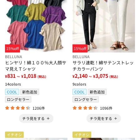
15%off
15%off
BELLUNA
BELLUNA
ヒンヤリ！綿１００％大人顔サ
サラリ速乾！綿サテンストレッ
マ見えＴシャツ
チカラーパンツ
831
1,018
2,140
3,075
¥
¥
¥
¥
～
(税込)
～
(税込)
14
colors
9
colors
COOL
新色追加
COOL
新色追加
ロングセラー
ロングセラー
1206件
1096件
チラ見をする
チラ見をする
イチオシ
イチオシ