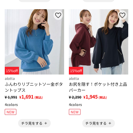
15%off
15%off
alotta
alotta
ふんわりリブニットソー金ボタ
お尻を隠す！ポケット付き上品
ントップス
パーカー
1,691
1,945
¥ 1,991
¥
¥ 2,290
¥
(税込)
(税込)
4
colors
4
colors
NEW
NEW
チラ見をする
チラ見をする