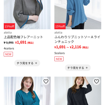
15%off
15%off
alotta
alotta
上品配色袖フレアーニット
ふんわりリブニットソーＡライ
1,691
ンチュニック
¥ 1,991
¥
(税込)
1,691
2,116
¥
¥
～
(税込)
4
colors
5
colors
NEW
NEW
チラ見をする
チラ見をする