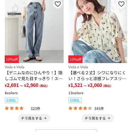
10%off
10%off
Viola e Viola
Viola e Viola
【デニムなのにひんやり！】隠
【選べる２丈】シワになりにく
しゴムで見た目すっきり！スト
い！さらっと涼感フレアスリー
レッチ楽ちんデニム
2,691
2,960
ブブラウス
1,521
2,060
¥
¥
¥
¥
～
(税込)
～
(税込)
6
colors
13
colors
COOL
COOL
323件
345件
チラ見をする
チラ見をする