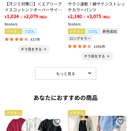
【汗ジミ対策◎】＜エアリーア
サラリ速乾！綿サテンストレッ
イスコットン＞オーバーサイズ
チカラーパンツ
Ｔシャツ【選べる袖丈】
1,034
2,079
2,140
3,075
¥
¥
¥
¥
～
(税込)
～
(税込)
8
colors
9
colors
イチオシ
COOL
イチオシ
COOL
新色追加
ロングセラー
437件
1096件
チラ見をする
チラ見をする
もっと見る
あなたにおすすめの商品
イチオシ
イチオシ