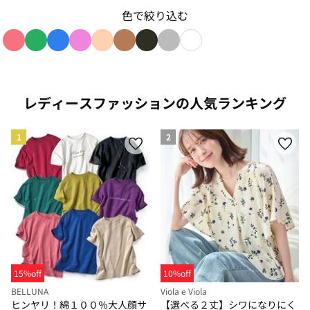
色で絞り込む
色で絞り込み: red
色で絞り込み: green
色で絞り込み: blue
色で絞り込み: pink
色で絞り込み: beige
色で絞り込み: brown
色で絞り込み: black
色で絞り込み: gray
色で絞り込み: white
レディースファッションの人気ランキング
1
2
15%off
10%off
BELLUNA
Viola e Viola
ヒンヤリ！綿１００％大人顔サ
【選べる２丈】シワになりにく