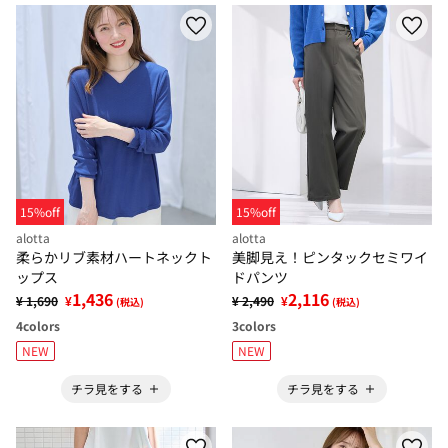
15%off
15%off
alotta
alotta
柔らかリブ素材ハートネックト
美脚見え！ピンタックセミワイ
ップス
ドパンツ
1,436
2,116
¥ 1,690
¥
¥ 2,490
¥
(税込)
(税込)
4
colors
3
colors
NEW
NEW
チラ見をする
チラ見をする