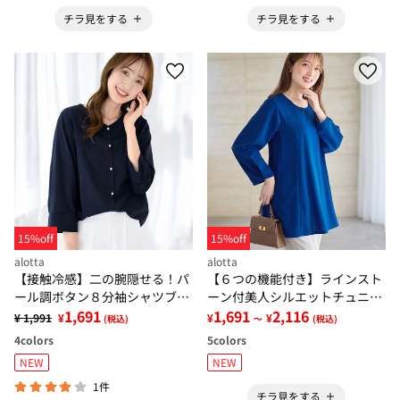
チラ見をする
チラ見をする
15%off
15%off
alotta
alotta
【接触冷感】二の腕隠せる！パ
【６つの機能付き】ラインスト
ール調ボタン８分袖シャツブラ
ーン付美人シルエットチュニッ
ウス
1,691
ク
1,691
2,116
¥ 1,991
¥
¥
¥
(税込)
～
(税込)
4
colors
5
colors
NEW
NEW
1件
チラ見をする