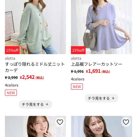
15%off
15%off
alotta
alotta
すっぽり隠れるミドル丈ニット
上品裾フレアーカットソー
カーデ
1,691
¥ 1,991
¥
(税込)
2,542
¥ 2,990
¥
(税込)
4
colors
4
colors
NEW
NEW
チラ見をする
チラ見をする