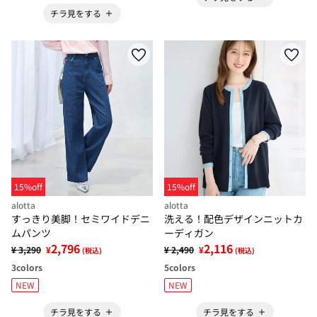
チラ見をする
15%off
15%off
alotta
alotta
すっきり美脚！セミワイドデニ
洗える！配色デザインニットカ
ムパンツ
ーディガン
2,796
2,116
¥ 3,290
¥
¥ 2,490
¥
(税込)
(税込)
3
colors
5
colors
NEW
NEW
チラ見をする
チラ見をする