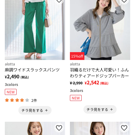
15%off
alotta
alotta
麻調ワイドスラックスパンツ
羽織るだけで大人可愛い！ふん
2,490
わりティアードジップパーカー
¥
(税込)
2,542
¥ 2,990
¥
(税込)
3
colors
3
colors
NEW
NEW
2件
チラ見をする
チラ見をする