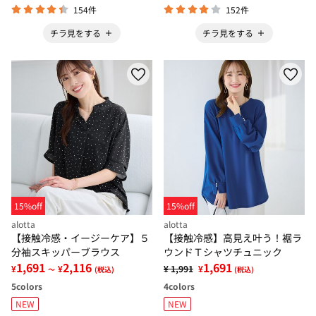
154件
152件
チラ見をする
チラ見をする
15%off
15%off
alotta
alotta
【接触冷感・イージーケア】５
【接触冷感】高見え叶う！裾ラ
分袖スキッパーブラウス
ウンドＴシャツチュニック
1,691
2,116
1,691
¥
¥
¥ 1,991
¥
～
(税込)
(税込)
5
colors
4
colors
NEW
NEW