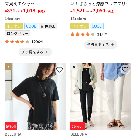
マ見えＴシャツ
い！さらっと涼感フレアスリー
831
1,018
ブブラウス
1,521
2,060
¥
¥
¥
¥
～
(税込)
～
(税込)
14
colors
13
colors
イチオシ
COOL
新色追加
イチオシ
COOL
ロングセラー
345件
1206件
チラ見をする
チラ見をする
3
4
5%off
15%off
BELLUNA
BELLUNA