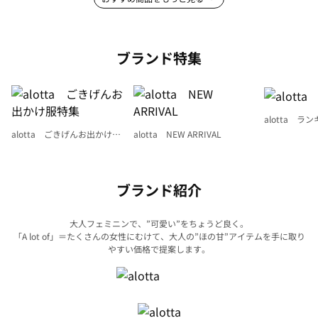
ブランド特集
alotta ラ
alotta ごきげんお出かけ服
alotta NEW ARRIVAL
特集
ブランド紹介
大人フェミニンで、”可愛い”をちょうど良く。
「A lot of」＝たくさんの女性にむけて、大人の”ほの甘”アイテムを手に取り
やすい価格で提案します。