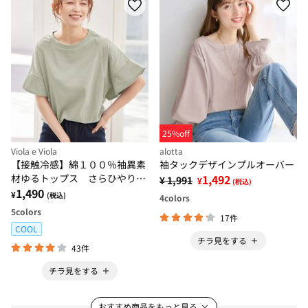
25%off
Viola e Viola
alotta
【接触冷感】綿１００％袖異素
袖タックデザインプルオーバー
材ゆるトップス さらひやりコ
1,492
¥ 1,991
¥
(税込)
ットン
1,490
¥
(税込)
4
colors
5
colors
17件
COOL
チラ見をする
43件
チラ見をする
おすすめ商品をもっと見る