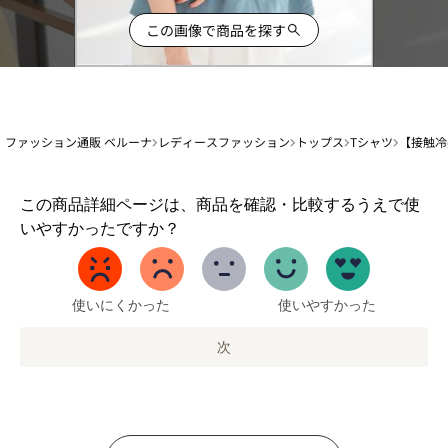
この画像で商品を探す
ファッション通販 ベルーナ
レディースファッション
トップス
Tシャツ
【接触冷
1
この商品詳細ページは、商品を確認・比較するうえで使
か
いやすかったですか？
ら
5
ま
で
使いにくかった
使いやすかった
の
オ
次
プ
シ
ョ
ン