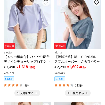
35%off
30%off
alotta
alotta
【４つの機能付】ひんやり配色
【接触冷感】綿１００％袖レー
デザインチューリップ袖Ｔシャ
スプルオーバー さらひやりコ
ツブラウス
1,618
ットン【イエべ・ブルべ】
1,602
¥ 2,490
¥ 2,290
¥
¥
(税込)
(税込)
2
colors
5
colors
COOL
COOL
8件
133件
チラ見をする
チラ見をする