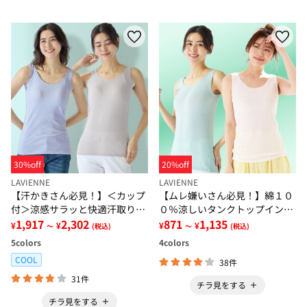
30%off
20%off
LAVIENNE
LAVIENNE
【汗かきさん必見！】＜カップ
【ムレ嫌いさん必見！】綿１０
付＞涼感サラッと快適汗取りタ
０％涼しいタンクトップインナ
ンクトップインナー＜さらりラ
1,917
2,302
ー＜さらりラボ＞
871
1,135
¥
¥
¥
¥
～
(税込)
～
(税込)
ボ＞
5
colors
4
colors
COOL
38件
31件
チラ見をする
チラ見をする