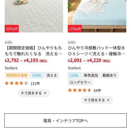
30%off
10%off
iellio
iellio
【期間限定価格】ひんやりもち
ひんやり冷感敷パッド一体型Ｂ
もちで触れたくなる 洗えるラ
ＯＸシーツ＜洗える・接触冷
グ＜低反発・滑りにくい・接触
2,792
4,193
感・抗菌防臭・時短・家事楽・
2,691
4,220
¥
¥
¥
¥
～
(税込)
～
(税込)
冷感・防ダニ・カーペット＞
ボックスシーツ・寝苦しさ対策
5
colors
5
colors
＞
期間限定価格
COOL
洗える
COOL
新色追加
動画あり
ロングセラー
152件
64件
チラ見をする
チラ見をする
寝具・インテリアTOPへ