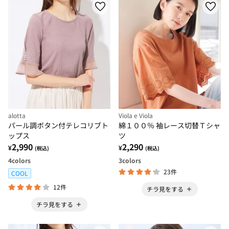
alotta
Viola e Viola
パール調ボタン付テレコリブト
綿１００％ 袖レース切替Ｔシャ
ップス
ツ
2,990
2,290
¥
¥
(税込)
(税込)
4
colors
3
colors
23件
COOL
12件
チラ見をする
チラ見をする