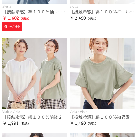
alotta
alotta
【接触冷感】綿１００％袖レースプルオーバー さらひやりコットン【イエべ・ブルべ】
【接触冷感】綿１００％パール調デザインＴシャツ さらひやりコットン
￥ 1,602
￥ 2,490
30%OFF
Viola e Viola
Viola e Viola
【接触冷感】綿１００％前後２ＷＡＹタックトップス さらひやりコットン
【接触冷感】綿１００％袖異素材ゆるトップス さらひやりコットン
￥ 1,991
￥ 1,490