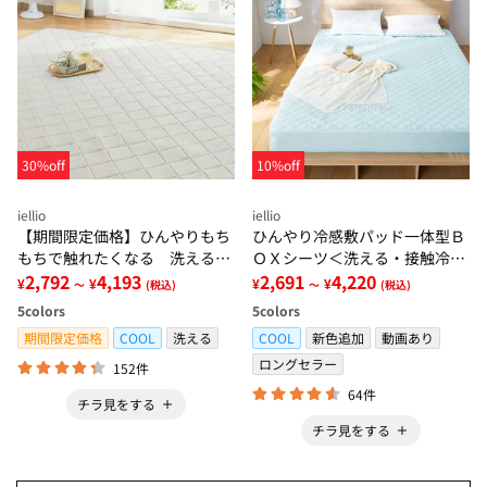
30%off
10%off
iellio
iellio
【期間限定価格】ひんやりもち
ひんやり冷感敷パッド一体型Ｂ
もちで触れたくなる 洗えるラ
ＯＸシーツ＜洗える・接触冷
グ＜低反発・滑りにくい・接触
2,792
4,193
感・抗菌防臭・時短・家事楽・
2,691
4,220
¥
¥
¥
¥
～
(税込)
～
(税込)
冷感・防ダニ・カーペット＞
ボックスシーツ・寝苦しさ対策
5
colors
5
colors
＞
期間限定価格
COOL
洗える
COOL
新色追加
動画あり
ロングセラー
152件
64件
チラ見をする
チラ見をする