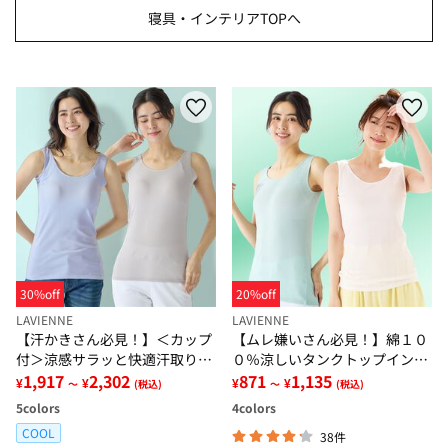
寝具・インテリアTOPへ
30%off
20%off
LAVIENNE
LAVIENNE
【汗かきさん必見！】＜カップ
【ムレ嫌いさん必見！】綿１０
付＞涼感サラッと快適汗取りタ
０％涼しいタンクトップインナ
ンクトップインナー＜さらりラ
1,917
2,302
ー＜さらりラボ＞
871
1,135
¥
¥
¥
¥
～
(税込)
～
(税込)
ボ＞
5
colors
4
colors
COOL
38件