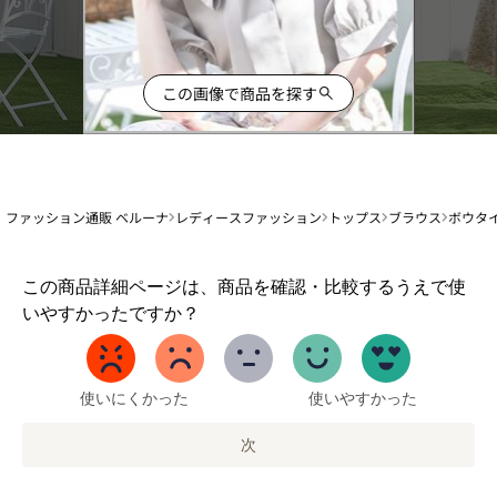
この画像で商品を探す
ファッション通販 ベルーナ
レディースファッション
トップス
ブラウス
ボウタ
1
この商品詳細ページは、商品を確認・比較するうえで使
か
いやすかったですか？
ら
5
ま
で
使いにくかった
使いやすかった
の
オ
次
プ
シ