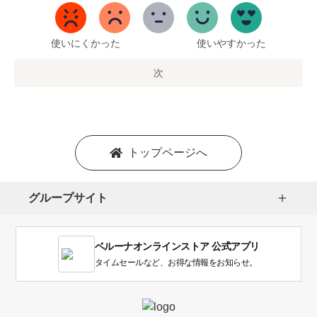
5
ま
で
使いにくかった
使いやすかった
の
オ
次
プ
シ
ョ
ン
を
トップページへ
選
択
し
グループサイト
ま
す。
1
ベルーナオンラインストア 公式アプリ
は
使
タイムセールなど、お得な情報をお知らせ。
い
に
く