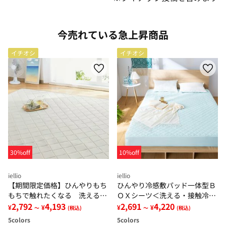
今売れている急上昇商品
イチオシ
イチオシ
30%off
10%off
iellio
iellio
【期間限定価格】ひんやりもち
ひんやり冷感敷パッド一体型Ｂ
もちで触れたくなる 洗えるラ
ＯＸシーツ＜洗える・接触冷
グ＜低反発・滑りにくい・接触
2,792
4,193
感・抗菌防臭・時短・家事楽・
2,691
4,220
¥
¥
¥
¥
～
(税込)
～
(税込)
冷感・防ダニ・カーペット＞
ボックスシーツ・寝苦しさ対策
5
colors
5
colors
＞