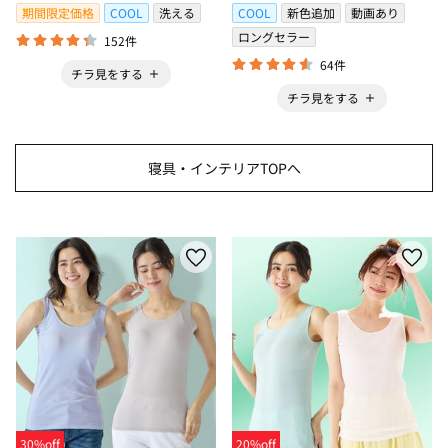
期間限定価格
COOL
洗える
COOL
新色追加
動画あり
ロングセラー
152件
64件
チラ見をする
チラ見をする
寝具・インテリアTOPへ
30%off
20%off