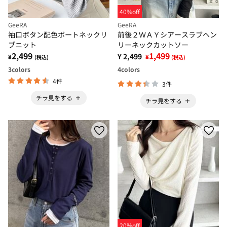
40%off
GeeRA
GeeRA
袖口ボタン配色ボートネックリ
前後２ＷＡＹシアースラブヘン
ブニット
リーネックカットソー
2,499
1,499
¥ 2,499
¥
¥
(税込)
(税込)
3
colors
4
colors
4件
3件
チラ見をする
チラ見をする
20%off