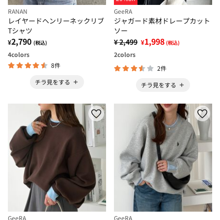
RANAN
GeeRA
レイヤードヘンリーネックリブ
ジャガード素材ドレープカット
Tシャツ
ソー
2,790
1,998
¥ 2,499
¥
¥
(税込)
(税込)
4
colors
2
colors
8件
2件
チラ見をする
チラ見をする
GeeRA
GeeRA