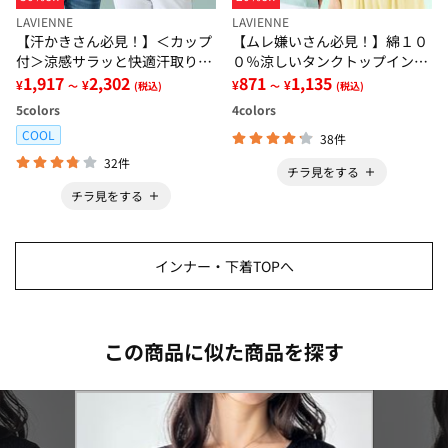
LAVIENNE
LAVIENNE
【汗かきさん必見！】＜カップ
【ムレ嫌いさん必見！】綿１０
付＞涼感サラッと快適汗取りタ
０％涼しいタンクトップインナ
ンクトップインナー＜さらりラ
1,917
2,302
ー＜さらりラボ＞
871
1,135
¥
¥
¥
¥
～
(税込)
～
(税込)
ボ＞
5
colors
4
colors
COOL
38件
32件
チラ見をする
チラ見をする
インナー・下着TOPへ
この商品に似た商品を探す