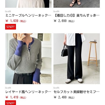
GeeRA
GeeRA
ミニケーブルヘンリーネックリブニット
【着回し力◎】楽ちんすっきり見え！リブロングスカート
￥ 1,639
￥ 2,699
53%OFF
GeeRA
GeeRA
レイヤード風ヘンリーネックリブニットトップス
セルフカット美脚魅せセミフレアパンツ
￥ 1,419
￥ 2,499
53%OFF