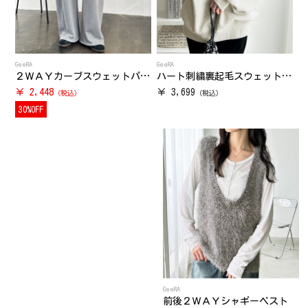
GeeRA
GeeRA
２ＷＡＹカーブスウェットパンツ
ハート刺繍裏起毛スウェットパーカー
￥ 2,448
￥ 3,699
30%OFF
GeeRA
前後２ＷＡＹシャギーベスト