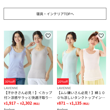
寝具・インテリアTOPへ
30%off
20%off
LAVIENNE
LAVIENNE
【汗かきさん必見！】＜カップ
【ムレ嫌いさん必見！】綿１０
付＞涼感サラッと快適汗取りタ
０％涼しいタンクトップインナ
ンクトップインナー＜さらりラ
1,917
2,302
ー＜さらりラボ＞
871
1,135
¥
¥
¥
¥
～
(税込)
～
(税込)
ボ＞
5
colors
4
colors