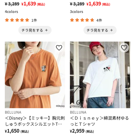
Mouse/リンガープリントTシャ
1,639
Mouse/ヴィンテージプリントT
1,639
¥ 3,289
¥ 3,289
¥
¥
(税込)
(税込)
ツ
シャツ
4
colors
3
colors
1件
4件
チラ見をする
チラ見をする
BELLUNA
BELLUNA
＜Disney＞【ミッキー】胸元刺
＜Ｄｉｓｎｅｙ＞綿混素材ゆる
しゅうボックスシルエットTシ
っとＴシャツ
ャツ
1,650
2,959
¥
¥
(税込)
(税込)