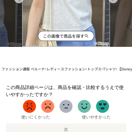
この画像で商品を探す
ファッション通販 ベルーナ
レディースファッション
トップス
Tシャツ
【Disn
1
この商品詳細ページは、商品を確認・比較するうえで使
か
いやすかったですか？
ら
5
ま
で
使いにくかった
使いやすかった
の
オ
次