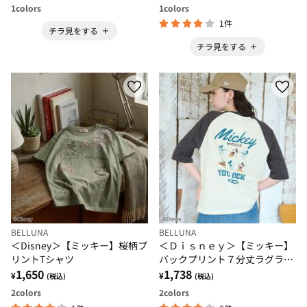
1
colors
1
colors
1件
チラ見をする
チラ見をする
BELLUNA
BELLUNA
＜Disney＞【ミッキー】桜柄プ
＜Ｄｉｓｎｅｙ＞【ミッキー】
リントTシャツ
バックプリント７分丈ラグラン
1,650
Ｔシャツ
1,738
¥
¥
(税込)
(税込)
2
colors
2
colors