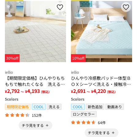
30%off
10%off
iellio
iellio
【期間限定価格】ひんやりもち
ひんやり冷感敷パッド一体型Ｂ
もちで触れたくなる 洗えるラ
ＯＸシーツ＜洗える・接触冷
グ＜低反発・滑りにくい・接触
2,792
4,193
感・抗菌防臭・時短・家事楽・
2,691
4,220
¥
¥
¥
¥
～
(税込)
～
(税込)
冷感・防ダニ・カーペット＞
ボックスシーツ・寝苦しさ対策
5
colors
5
colors
＞
期間限定価格
COOL
洗える
COOL
新色追加
動画あり
ロングセラー
152件
64件
チラ見をする
チラ見をする