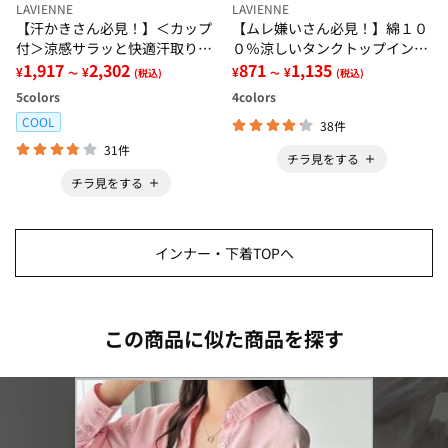
LAVIENNE
LAVIENNE
【汗かきさん必見！】＜カップ
【ムレ嫌いさん必見！】綿１０
付＞涼感サラッと快適汗取りタ
０％涼しいタンクトップインナ
ンクトップインナー＜さらりラ
1,917
2,302
ー＜さらりラボ＞
871
1,135
¥
¥
¥
¥
～
(税込)
～
(税込)
ボ＞
5
colors
4
colors
COOL
38件
31件
チラ見をする
チラ見をする
インナー・下着TOPへ
この商品に似た商品を探す