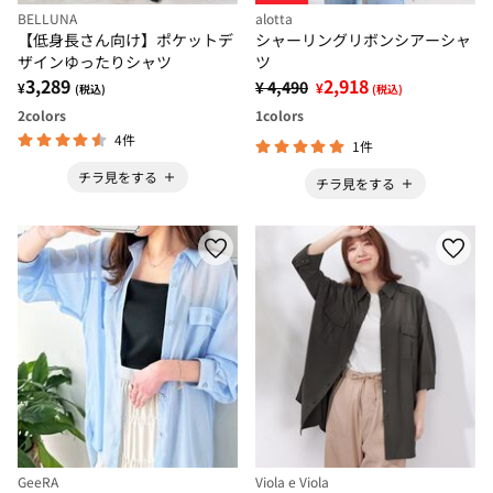
BELLUNA
alotta
【低身長さん向け】ポケットデ
シャーリングリボンシアーシャ
ザインゆったりシャツ
ツ
3,289
2,918
¥ 4,490
¥
¥
(税込)
(税込)
2
colors
1
colors
4件
1件
チラ見をする
チラ見をする
GeeRA
Viola e Viola