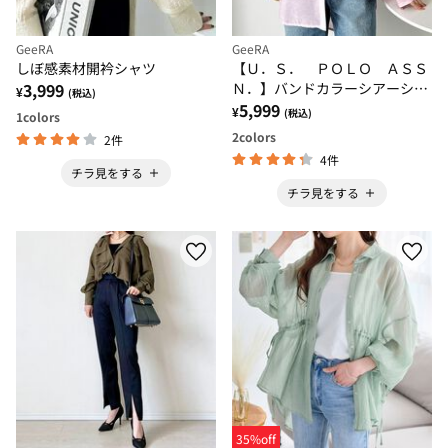
GeeRA
GeeRA
しぼ感素材開衿シャツ
【Ｕ．Ｓ． ＰＯＬＯ ＡＳＳ
3,999
Ｎ．】バンドカラーシアーシャ
¥
(税込)
ツ
5,999
¥
(税込)
1
colors
2
colors
2件
4件
チラ見をする
チラ見をする
35%off