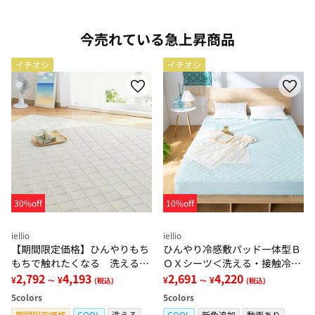
今売れている急上昇商品
イチオシ
イチオシ
30%off
10%off
iellio
iellio
【期間限定価格】ひんやりもち
ひんやり冷感敷パッド一体型Ｂ
もちで触れたくなる 洗えるラ
ＯＸシーツ＜洗える・接触冷
グ＜低反発・滑りにくい・接触
2,792
4,193
感・抗菌防臭・時短・家事楽・
2,691
4,220
¥
¥
¥
¥
～
(税込)
～
(税込)
冷感・防ダニ・カーペット＞
ボックスシーツ・寝苦しさ対策
5
colors
5
colors
＞
期間限定価格
COOL
洗える
COOL
新色追加
動画あり