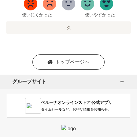
5
ま
で
使いにくかった
使いやすかった
の
オ
次
プ
シ
ョ
ン
を
トップページへ
選
択
し
グループサイト
ま
す。
1
ベルーナオンラインストア 公式アプリ
は
使
タイムセールなど、お得な情報をお知らせ。
い
に
く
か