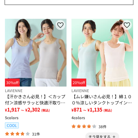
30%off
20%off
LAVIENNE
LAVIENNE
【汗かきさん必見！】＜カップ
【ムレ嫌いさん必見！】綿１０
付＞涼感サラッと快適汗取りタ
０％涼しいタンクトップインナ
ンクトップインナー＜さらりラ
1,917
2,302
ー＜さらりラボ＞
871
1,135
¥
¥
¥
¥
～
(税込)
～
(税込)
ボ＞
5
colors
4
colors
COOL
38件
31件
チラ見をする