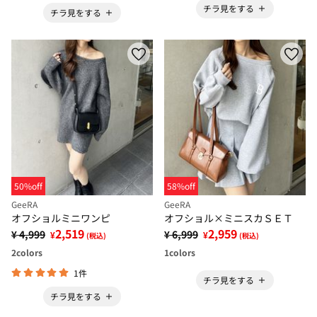
チラ見をする
チラ見をする
50%off
58%off
GeeRA
GeeRA
オフショルミニワンピ
オフショル×ミニスカＳＥＴ
2,519
2,959
¥ 4,999
¥ 6,999
¥
¥
(税込)
(税込)
2
colors
1
colors
1件
チラ見をする
チラ見をする