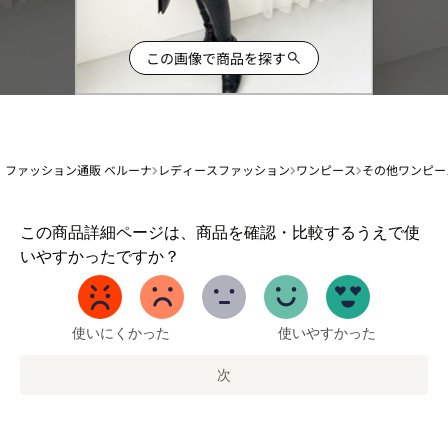
この画像で商品を探す
ファッション通販 ベルーナ
レディースファッション
ワンピース
その他ワンピー
1
この商品詳細ページは、商品を確認・比較するうえで使
か
いやすかったですか？
ら
5
ま
で
使いにくかった
使いやすかった
の
オ
次
プ
シ
ョ