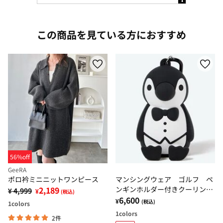
この商品を見ている方におすすめ
56%off
GeeRA
ポロ衿ミニニットワンピース
マンシングウェア ゴルフ ペ
2,189
ンギンホルダー付きクーリング
¥ 4,999
¥
(税込)
タオル
6,600
¥
(税込)
1
colors
1
colors
2件