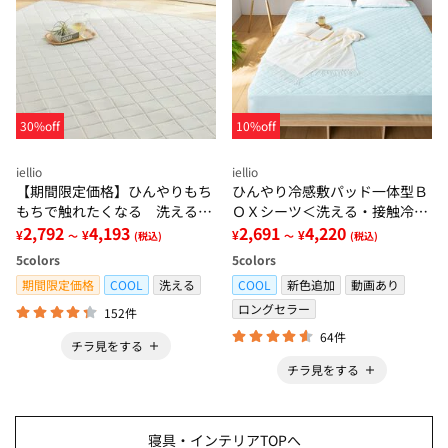
30%off
10%off
iellio
iellio
【期間限定価格】ひんやりもち
ひんやり冷感敷パッド一体型Ｂ
もちで触れたくなる 洗えるラ
ＯＸシーツ＜洗える・接触冷
グ＜低反発・滑りにくい・接触
2,792
4,193
感・抗菌防臭・時短・家事楽・
2,691
4,220
¥
¥
¥
¥
～
(税込)
～
(税込)
冷感・防ダニ・カーペット＞
ボックスシーツ・寝苦しさ対策
5
colors
5
colors
＞
期間限定価格
COOL
洗える
COOL
新色追加
動画あり
ロングセラー
152件
64件
チラ見をする
チラ見をする
寝具・インテリアTOPへ