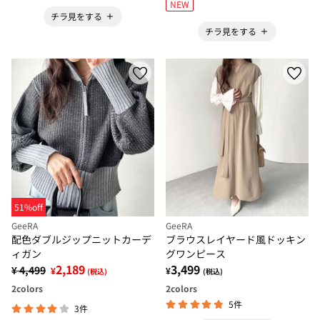
NEW
チラ見をする
チラ見をする
51%off
GeeRA
GeeRA
配色ダブルジップニットカーデ
ブラウスレイヤード風ドッキン
ィガン
グワンピース
2,189
3,499
¥ 4,499
¥
¥
(税込)
(税込)
2
colors
2
colors
5件
3件