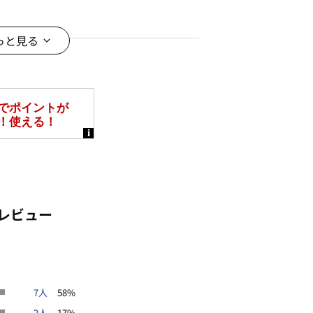
。
イク）の位置やデザインで、ヒップを
っと見る
ンを拾いにくく、ウエスト後ろゴム仕
能
レビュー
7人
58%
スウェットはもちろん、キレイめシャ
2人
17%