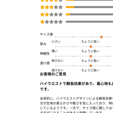
ツとも好相性。
カジュアルにも、きれいめにも使える便利
ショート丈トップスを合わせたり、トッ
てくれるデザインです。
ネット限定
体型カバー
ウエストゴム
秋冬号
小さい
商品番号：
OWBM-00063
薄い
伸びない
透けない
お客様のご意見
ハイウエストで脚長効果があり、着心地も
です。
全体的に、ハイウエストデザインによる脚長効果
方が生地の柔らかさや軽さを気に入っており、特
じているようです。一方で、サイズ感に関しては
ボダボになることがあると指摘しています。