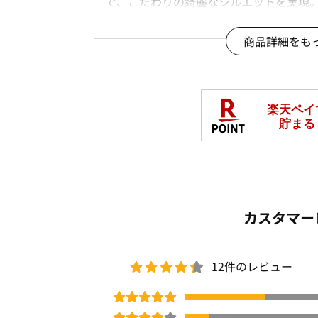
で、こだわりの綺麗なシルエットを実現
さらに、計算された後ろポケット（フェ
高く見せてくれます。
商品詳細をも
ゆったりシルエットで腰回りや脚のライ
様で、リラクシーな穿き心地。
■素材
綺麗な落ち感の出る素材
ほどよい厚みで、シーズンレスで着用可
伸びのよい素材で穿き心地◎
UV対策・防シワ
……………………
透け感：なし
厚さ：普通
カスタマー
伸縮性：あり（たてストレッチ）
裏地：なし
洗濯方法：洗濯機
12件のレビュー
……………………
■コーディネート
ほどよくワイドなシルエットでニットや