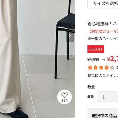
着心地抜群！ハ
【期間限定セール】
※一部の色・サイ
25%OFF
2,
¥
¥3,699
→
お気に入りアイテ
数量
779
選択中の商品