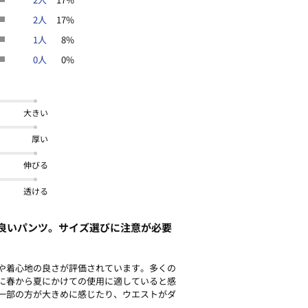
2人
17%
な1着です。
プスインをすれば、さらに脚長に見せ
1人
8%
0人
0%
大きい
厚い
伸びる
透ける
良いパンツ。サイズ選びに注意が必要
や着心地の良さが評価されています。多くの
に春から夏にかけての使用に適していると感
一部の方が大きめに感じたり、ウエストがダ