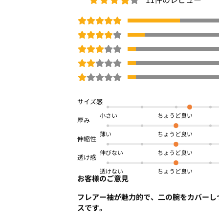
厚さ：普通
伸縮性：あり
裏地：なし
洗濯方法：洗濯機
……………………
■コーディネート
通勤時はシンプルなきれいめボトムに合
メ！
オフの日にはデニムやベイカーパンツと
小さい
ナロースカートにウエストインすれば、
普段使いからオフィスシーンまで幅広く活
薄い
伸びない
COOL
ネット限定
体型カバー
UV対策/UVカ
透けない
商品番号：
OFW4-78335
お客様のご意見
フレアー袖が魅力的で、二の腕をカバーし
スです。