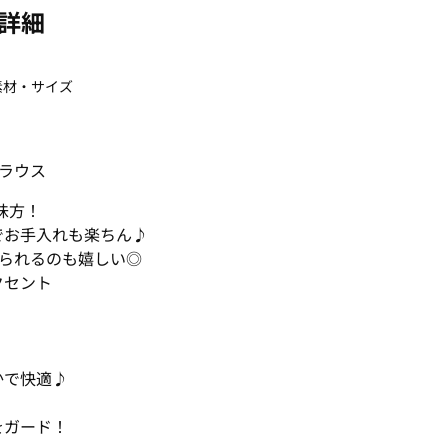
詳細
素材・サイズ
ラウス
味方！
でお手入れも楽ちん♪
られるのも嬉しい◎
クセント
かで快適♪
をガード！