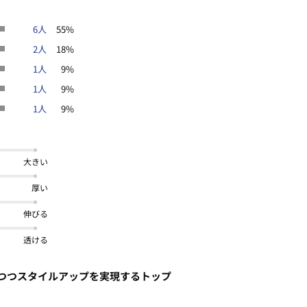
6人
55%
2人
18%
1人
9%
1人
9%
1人
9%
わせて大人っぽく着こなすのがおスス
合わせてカジュアルダウンしても◎。
大きい
スッキリ上品な印象に。
躍してくれる1枚です！
厚い
伸びる
ット
接触冷感
夏号
透ける
つつスタイルアップを実現するトップ