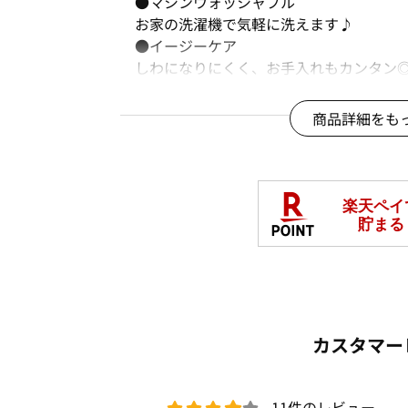
●マシンウォッシャブル
お家の洗濯機で気軽に洗えます♪
●イージーケア
しわになりにくく、お手入れもカンタン
■デザイン
商品詳細をも
ケープ風のフレアー袖と袖口のシアー切
シアー切替＆はしごレースから覗く肌見
ドレープのきいた立体感のあるフレアー
長めの袖丈とボックスシルエットが体型
ウエストインもアウトもキマる絶妙な丈
きちんと感のあるデザインなのでデイリ
■素材
伸縮性のある機能付のカットジョーゼッ
さらっとした肌ざわりと縦横伸びで着心
カスタマー
カットソーなのにきちんと見えするのも
……………………
透け感：ややあり
11件のレビュー