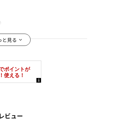
◎
っと見る
替が着映えするTシャツブラウス。
せがこなれ感をプラス。
袖も特別感を演出してくれます。
カバーにも◎
感もポイント♪
ーから通勤まで幅広く着回せます。
ト素材。
地楽ちんなのも嬉しい♪
レビュー
◎