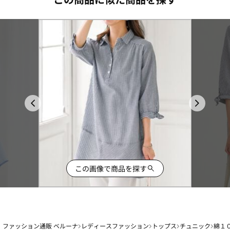
この画像で商品を探す
ファッション通販 ベルーナ
レディースファッション
トップス
チュニック
綿１