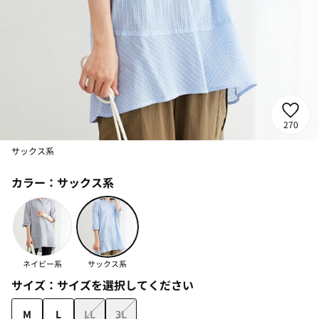
270
サックス系
カラー：
サックス系
ネイビー系
サックス系
サイズ：
サイズを選択してください
M
L
LL
3L