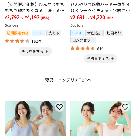
【期間限定価格】ひんやりもち
ひんやり冷感敷パッド一体型Ｂ
もちで触れたくなる 洗えるラ
ＯＸシーツ＜洗える・接触冷
グ＜低反発・滑りにくい・接触
2,792
4,193
感・抗菌防臭・時短・家事楽・
2,691
4,220
¥
¥
¥
¥
～
(税込)
～
(税込)
冷感・防ダニ・カーペット＞
ボックスシーツ・寝苦しさ対策
5
colors
5
colors
＞
期間限定価格
COOL
洗える
COOL
新色追加
動画あり
ロングセラー
152件
64件
チラ見をする
チラ見をする
寝具・インテリアTOPへ