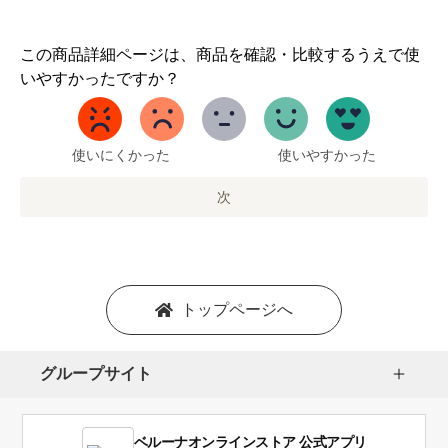
1
この商品詳細ページは、商品を確認・比較するうえで使
か
いやすかったですか？
ら
5
ま
で
使いにくかった
使いやすかった
の
オ
次
プ
シ
ョ
ン
を
トップページへ
選
択
し
グループサイト
ま
す。
1
ベルーナオンラインストア 公式アプリ
は