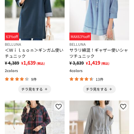
63%off
MAX63%off
BELLUNA
BELLUNA
＜Ｗｉｌｓｏｎ＞ギンガム使い
サラリ綿混！ギャザー使いシャ
チュニック
ツチュニック
1,639
1,419
¥ 4,389
¥ 3,839
¥
¥
(税込)
(税込)
2
colors
4
colors
9件
13件
チラ見をする
チラ見をする