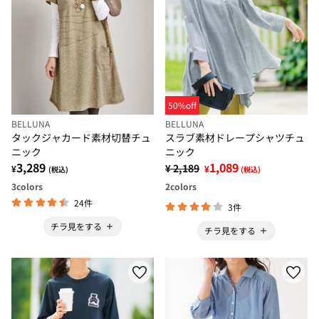
50%off
BELLUNA
BELLUNA
タックジャカード素材切替チュ
スラブ素材ドレープシャツチュ
ニック
ニック
3,289
1,089
¥ 2,189
¥
¥
(税込)
(税込)
3
colors
2
colors
24件
3件
チラ見をする
チラ見をする