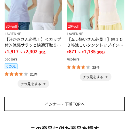
30%off
20%off
LAVIENNE
LAVIENNE
【汗かきさん必見！】＜カップ
【ムレ嫌いさん必見！】綿１０
付＞涼感サラッと快適汗取りタ
０％涼しいタンクトップインナ
ンクトップインナー＜さらりラ
1,917
2,302
ー＜さらりラボ＞
871
1,135
¥
¥
¥
¥
～
(税込)
～
(税込)
ボ＞
5
colors
4
colors
COOL
38件
31件
チラ見をする
チラ見をする
インナー・下着TOPへ
この商品に似た商品を探す