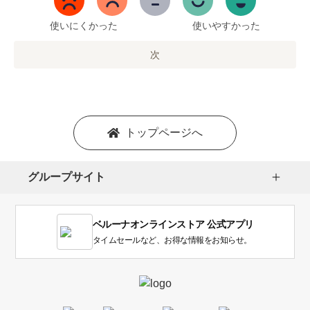
ま
で
使いにくかった
使いやすかった
の
オ
次
プ
シ
ョ
ン
を
トップページへ
選
択
し
グループサイト
ま
す。
1
ベルーナオンラインストア 公式アプリ
は
使
タイムセールなど、お得な情報をお知らせ。
い
に
く
か