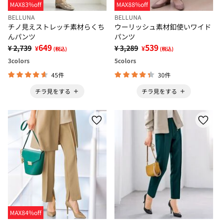
MAX83%off
MAX88%off
BELLUNA
BELLUNA
チノ見えストレッチ素材らくち
ウーリッシュ素材釦使いワイド
んパンツ
パンツ
649
539
¥ 2,739
¥ 3,289
¥
¥
(税込)
(税込)
3
colors
5
colors
45件
30件
チラ見をする
チラ見をする
MAX84%off