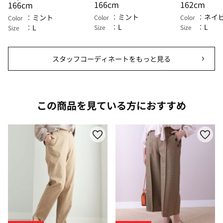
166cm
162cm
166cm
ミント
ネイ
ミント
Color
Color
Color
L
L
L
Size
Size
Size
スタッフコーディネートをもっと見る
この商品を見ている方におすすめ