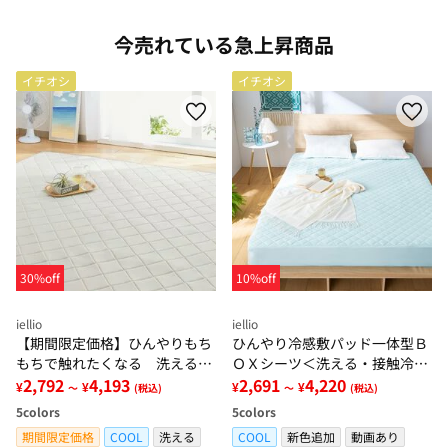
今売れている急上昇商品
イチオシ
イチオシ
30%off
10%off
iellio
iellio
【期間限定価格】ひんやりもち
ひんやり冷感敷パッド一体型Ｂ
もちで触れたくなる 洗えるラ
ＯＸシーツ＜洗える・接触冷
グ＜低反発・滑りにくい・接触
2,792
4,193
感・抗菌防臭・時短・家事楽・
2,691
4,220
¥
¥
¥
¥
～
(税込)
～
(税込)
冷感・防ダニ・カーペット＞
ボックスシーツ・寝苦しさ対策
5
colors
5
colors
＞
期間限定価格
COOL
洗える
COOL
新色追加
動画あり