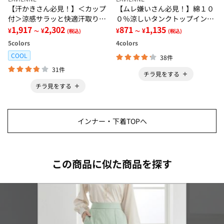
【汗かきさん必見！】＜カップ
【ムレ嫌いさん必見！】綿１０
付＞涼感サラッと快適汗取りタ
０％涼しいタンクトップインナ
ンクトップインナー＜さらりラ
1,917
2,302
ー＜さらりラボ＞
871
1,135
¥
¥
¥
¥
～
(税込)
～
(税込)
ボ＞
5
colors
4
colors
COOL
38件
31件
チラ見をする
チラ見をする
インナー・下着TOPへ
この商品に似た商品を探す