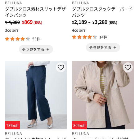
BELLUNA
BELLUNA
ダブルクロス素材スリットデザ
ダブルクロスタックテーパード
インパンツ
パンツ
869
2,189
3,289
¥ 4,389
¥
¥
¥
(税込)
～
(税込)
3
colors
4
colors
14件
53件
チラ見をする
チラ見をする
73%off
80%off
BELLUNA
BELLUNA