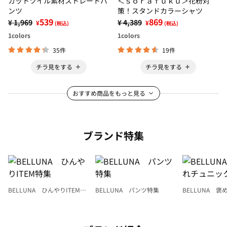
カットツイル素材ストレートパ
＜ｓｏｒａｆｕｋｕ＞花粉対
ンツ
策！スタンドカラーシャツ
539
869
¥ 1,969
¥ 4,389
¥
¥
(税込)
(税込)
1
colors
1
colors
35件
19件
チラ見をする
チラ見をする
おすすめ商品をもっと見る
ブランド特集
BELLUNA ひんやりITEM特
BELLUNA パンツ特集
BELLUNA 
集
ク