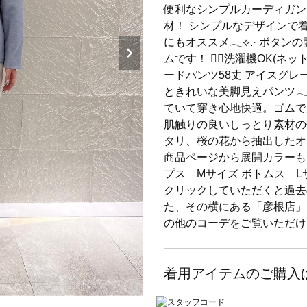
便利なシンプルカーディガン
材！ シンプルなデザインで
にもオススメ︎︎︎𓂃⟡.· 
ムです！ 👌🏻洗濯機OK(ネッ
ードパンツ58丈 アイスグレ
ときれいな美脚見えパンツ︎︎
ていて穿き心地快適。ゴムで履
肌触りの良いしっとり素材の
タリ、桜の花から抽出したオイル
商品ページから展開カラーも
プス Mサイズ ボトムス 
クリックしていただくと過去
た、その横にある「彦根店」
の他のコーデをご覧いただけ
着用アイテムのご購入