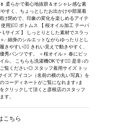
🌷 柔らかで着心地抜群＆オシャレ感な素
着やすく、ちょっとしたお出かけや部屋着
ボタンの開け閉めで、印象の変化を楽しめるアイテ
ト使用)👌🏻 ボトムス 【 桜オイル加工 テーパ
ー Lサイズ 】 しっとりとした素材でスラっ
⟡.· 細身のシルエットながらゆったりとし
きやすい☝🏻 きれい見えで動きやすく、
優秀パンツです。 ＜桜オイル＞ 春にピッ
。 こちらも洗濯機OKです👌🏻 是非↓の
ご覧ください◎ スタッフ着用サイズ トッ
Lサイズ アイコン（名前の横の丸い写真）を
のコーディネートがご覧になれます♪ま
をクリックして頂くと彦根店のスタッフ
ます。
はこちら