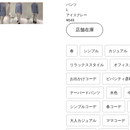
パンツ
L
アイスグレー
¥649
店舗在庫
春
シンプル
カジュアル
リラックススタイル
オフィス
お出かけコーデ
ビバシティ彦
テーパードパンツ
水色
シンプルコーデ
春コーデ
大人カジュアル
ママコーデ