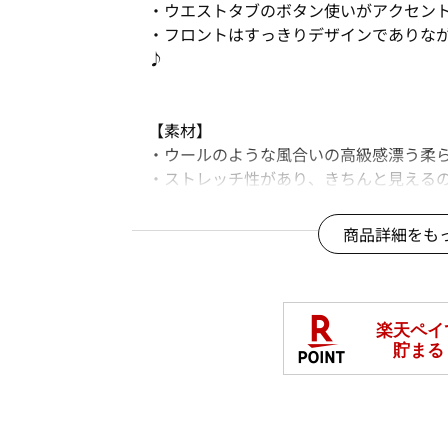
・ウエストタブのボタン使いがアクセン
・フロントはすっきりデザインでありな
♪
【素材】
・ウールのような風合いの高級感漂う柔
・ストレッチ性があり、きちんと見える
【コーディネート】
商品詳細をも
・暑さの残る初秋にロンT合わせでも簡
・ニットやスウェットに合わせてもカジ
・お出かけやお仕事に、オンオフ問わず
・ジャケットを羽織れば、オフィスシー
＊＊＊＊＊＊＊＊＊＊＊＊＊＊＊＊＊＊
【スタッフ着用コメント】
《スタッフS》