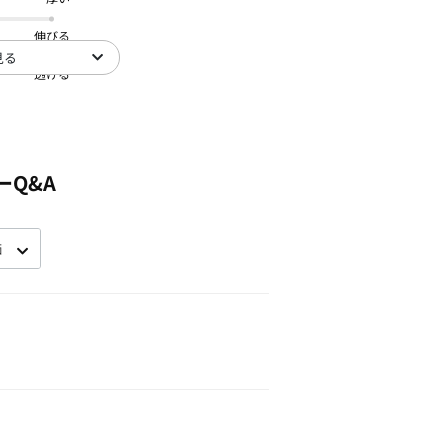
伸びる
見る
透ける
ーQ&A