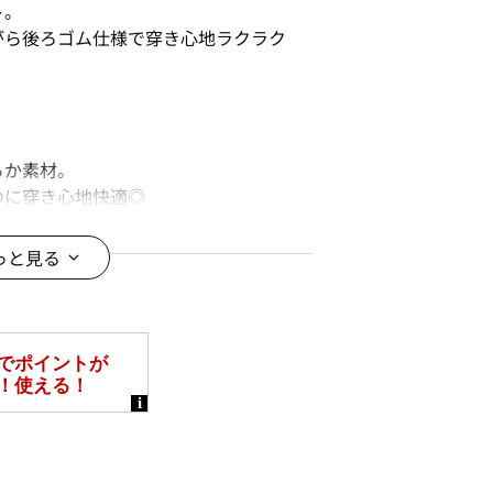
ト。
がら後ろゴム仕様で穿き心地ラクラク
らか素材。
のに穿き心地快適◎
っと見る
単に秋ムードを高めてくれます。
ュアルになりすぎないのが嬉しい！
幅広く着回せます。
ンにも◎
＊＊＊＊