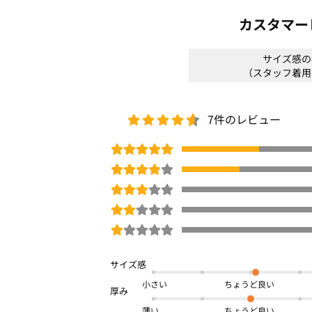
身長:155cm/普段サイズ:M/着用サイズ:M
カスタマー
透け感：なし
裏地：なし
サイズ感の
伸縮性：あり
（スタッフ着用
光沢感：なし
生地の厚さ：普通
サイズ感：裾幅にかけてややゆったり
7件のレビュー
素材感：サラリとしたウール調の上質素
着心地：ラクラク伸びて動きやすい
＊＊＊＊＊＊＊＊＊＊＊＊＊＊＊＊＊＊
※商品画像は、光の当たり具合やパソコ
より、実際の色味と異なって見える場合
予めご了承ください。
□
洗濯機OK
小さい
秋冬号
薄い