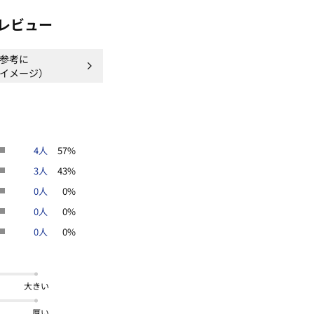
レビュー
参考に
イメージ）
材
4人
57%
＊＊＊＊
3人
43%
0人
0%
0人
0%
ンやスマートフォンなどの閲覧環境に
がございます。
0人
0%
大きい
厚い