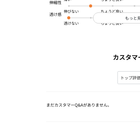
商品番号：
OWDU-01091
伸びない
もっと
透けない
カスタマ
まだカスタマーQ&Aがありません。