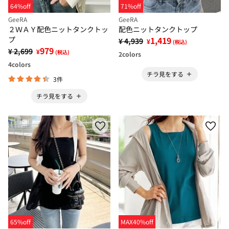
64%off
71%off
GeeRA
GeeRA
２ＷＡＹ配色ニットタンクトッ
配色ニットタンクトップ
プ
1,419
¥ 4,939
¥
(税込)
979
¥ 2,699
¥
(税込)
2
colors
4
colors
チラ見をする
3件
チラ見をする
65%off
MAX40%off