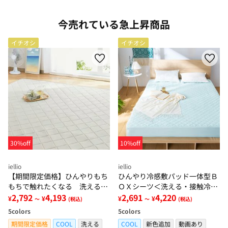
今売れている急上昇商品
イチオシ
イチオシ
30%off
10%off
iellio
iellio
【期間限定価格】ひんやりもち
ひんやり冷感敷パッド一体型Ｂ
もちで触れたくなる 洗えるラ
ＯＸシーツ＜洗える・接触冷
グ＜低反発・滑りにくい・接触
2,792
4,193
感・抗菌防臭・時短・家事楽・
2,691
4,220
¥
¥
¥
¥
～
(税込)
～
(税込)
冷感・防ダニ・カーペット＞
ボックスシーツ・寝苦しさ対策
5
colors
5
colors
＞
期間限定価格
COOL
洗える
COOL
新色追加
動画あり