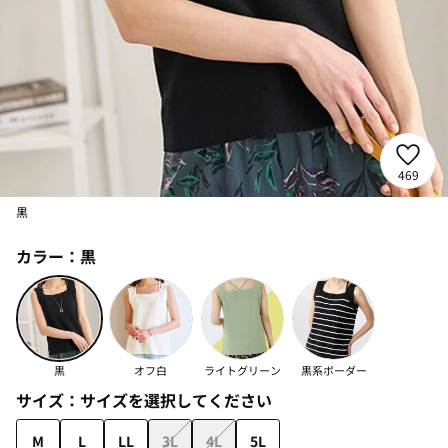
469
黒
カラー：
黒
黒
オフ白
ライトグリーン
黒系ボーダー
サイズ：
サイズを選択してください
M
L
LL
3L
4L
5L