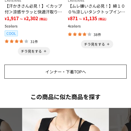
LAVIENNE
LAVIENNE
【汗かきさん必見！】＜カップ
【ムレ嫌いさん必見！】綿１０
付＞涼感サラッと快適汗取りタ
０％涼しいタンクトップインナ
ンクトップインナー＜さらりラ
1,917
2,302
ー＜さらりラボ＞
871
1,135
¥
¥
¥
¥
～
(税込)
～
(税込)
ボ＞
5
colors
4
colors
COOL
38件
31件
チラ見をする
チラ見をする
インナー・下着TOPへ
この商品に似た商品を探す