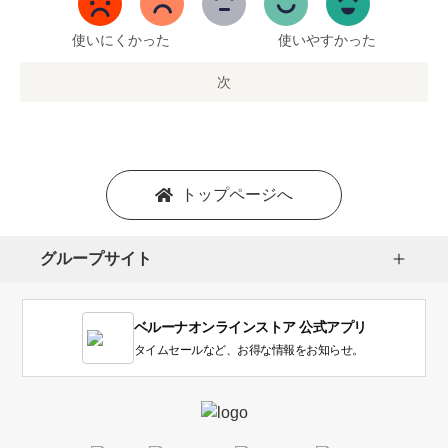
ま
で
使いにくかった
使いやすかった
の
オ
次
プ
シ
ョ
ン
を
トップページへ
選
択
し
グループサイト
ま
す。
1
ベルーナオンラインストア 公式アプリ
は
使
タイムセールなど、お得な情報をお知らせ。
い
に
く
か