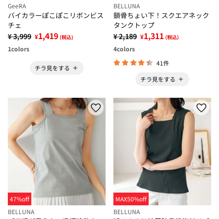
GeeRA
BELLUNA
バイカラーぽこぽこリボンビス
鎖骨ちょい下！スクエアネック
チェ
タンクトップ
1,419
1,311
¥ 3,999
¥ 2,189
¥
¥
(税込)
(税込)
1
colors
4
colors
41件
チラ見をする
チラ見をする
47%off
MAX50%off
BELLUNA
BELLUNA