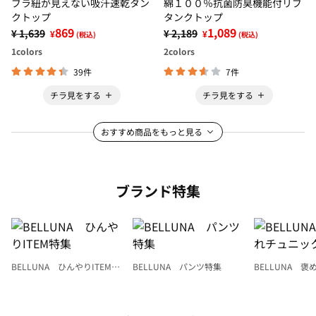
ブラ紐が見えない吸汗速乾タン
綿１００％抗菌防臭機能付リブ
クトップ
タンクトップ
869
1,089
¥ 1,639
¥ 2,189
¥
¥
(税込)
(税込)
1
colors
2
colors
39件
7件
チラ見をする
チラ見をする
おすすめ商品をもっと見る
ブランド特集
BELLUNA ひんやりITEM特
BELLUNA パンツ特集
BELLUNA 
集
ク