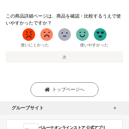
1
この商品詳細ページは、商品を確認・比較するうえで使
か
いやすかったですか？
ら
5
ま
で
使いにくかった
使いやすかった
の
オ
次
プ
シ
ョ
ン
を
トップページへ
選
択
し
グループサイト
ま
す。
1
ベルーナオンラインストア 公式アプリ
は