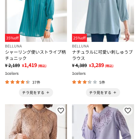
35%off
25%off
BELLUNA
BELLUNA
シャーリング使いストライプ柄
ナチュラルに可愛い刺しゅうブ
チュニック
ラウス
1,419
3,289
¥ 2,189
¥ 4,389
¥
¥
(税込)
(税込)
1
colors
1
colors
37件
5件
チラ見をする
チラ見をする