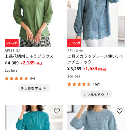
50%off
50%off
BELLUNA
BELLUNA
上品花柄刺しゅうブラウス
上品スカラップレース使いシャ
2,189
ツチュニック
¥ 4,389
¥
(税込)
1,639
¥ 3,289
¥
(税込)
2
colors
2
colors
5件
19件
チラ見をする
チラ見をする