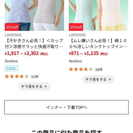
30%off
20%off
LAVIENNE
LAVIENNE
【汗かきさん必見！】＜カップ
【ムレ嫌いさん必見！】綿１０
付＞涼感サラッと快適汗取りタ
０％涼しいタンクトップインナ
ンクトップインナー＜さらりラ
1,917
2,302
ー＜さらりラボ＞
871
1,135
¥
¥
¥
¥
～
(税込)
～
(税込)
ボ＞
5
colors
4
colors
COOL
38件
31件
チラ見をする
チラ見をする
インナー・下着TOPへ
この商品に似た商品を探す