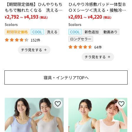
【期間限定価格】ひんやりもち
ひんやり冷感敷パッド一体型Ｂ
もちで触れたくなる 洗えるラ
ＯＸシーツ＜洗える・接触冷
グ＜低反発・滑りにくい・接触
2,792
4,193
感・抗菌防臭・時短・家事楽・
2,691
4,220
¥
¥
¥
¥
～
(税込)
～
(税込)
冷感・防ダニ・カーペット＞
ボックスシーツ・寝苦しさ対策
5
colors
5
colors
＞
期間限定価格
COOL
洗える
COOL
新色追加
動画あり
ロングセラー
152件
64件
チラ見をする
チラ見をする
寝具・インテリアTOPへ