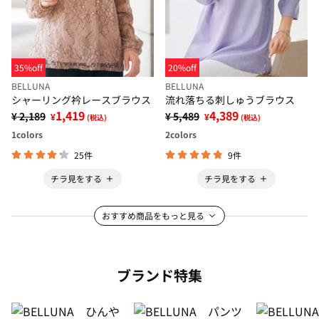
35%off
20%off
BELLUNA
BELLUNA
シャーリング衿レースブラウス
流れ落ちる刺しゅうブラウス
1,419
4,389
¥ 2,189
¥ 5,489
¥
¥
(税込)
(税込)
1
colors
2
colors
25件
9件
チラ見をする
チラ見をする
おすすめ商品をもっと見る
ブランド特集