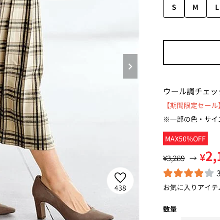
S
M
L
ウール調チェッ
【期間限定セール】
※一部の色・サイ
MAX50%OFF
2,
¥
¥3,289
→
お気に入りアイテ
438
数量