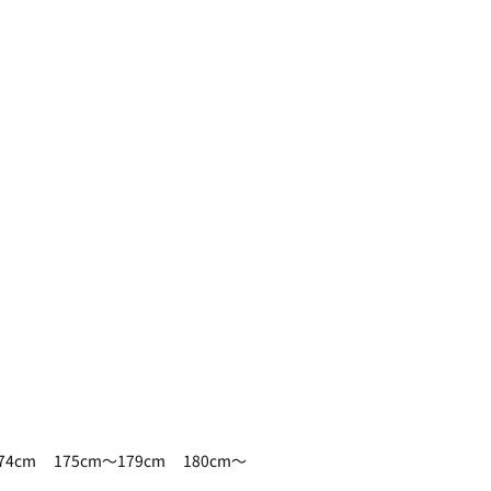
74cm
175cm～179cm
180cm～