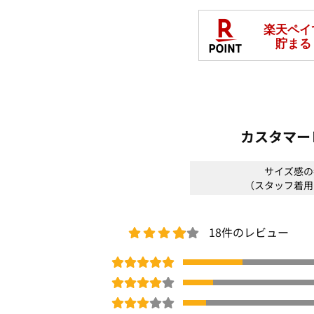
《スタッフM》
身長:164cm/普段サイズ:M/着用サイズ:M
透け感：なし
裏地：なし
伸縮性：あり
光沢感：なし
生地の厚さ：普通
サイズ感：ゆとりを感じられるサイズ感
カスタマー
素材感：起毛感があり、なめらかな生地
着心地：軽くて、柔らかく快適な着心地
サイズ感の
＊＊＊＊＊＊＊＊＊＊＊＊＊＊＊＊＊＊
（スタッフ着用
※商品画像は、光の当たり具合やパソコ
より、実際の色味と異なって見える場合
18件のレビュー
予めご了承ください。
□
洗濯機OK
体型カバー
のびのび
ウエストゴム
冬号