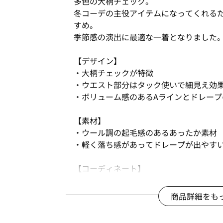
多色の大柄チェック。
冬コーデの主役アイテムになってくれる
すめ。
季節感の演出に最適な一着となりました
【デザイン】
・大柄チェックが特徴
・ウエスト部分はタック使いで細見え効
・ボリューム感のあるAラインとドレー
【素材】
・ウール調の起毛感のあるあったか素材
・軽く落ち感があってドレープが出やす
【コーディネート】
・ボリューム感があるので、すっきりめ
商品詳細をも
＊＊＊＊＊＊＊＊＊＊＊＊＊＊＊＊＊＊
【スタッフ着用コメント】