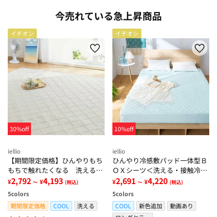
今売れている急上昇商品
イチオシ
イチオシ
30%off
10%off
iellio
iellio
【期間限定価格】ひんやりもち
ひんやり冷感敷パッド一体型Ｂ
もちで触れたくなる 洗えるラ
ＯＸシーツ＜洗える・接触冷
グ＜低反発・滑りにくい・接触
2,792
4,193
感・抗菌防臭・時短・家事楽・
2,691
4,220
¥
¥
¥
¥
～
(税込)
～
(税込)
冷感・防ダニ・カーペット＞
ボックスシーツ・寝苦しさ対策
5
colors
5
colors
＞
期間限定価格
COOL
洗える
COOL
新色追加
動画あり