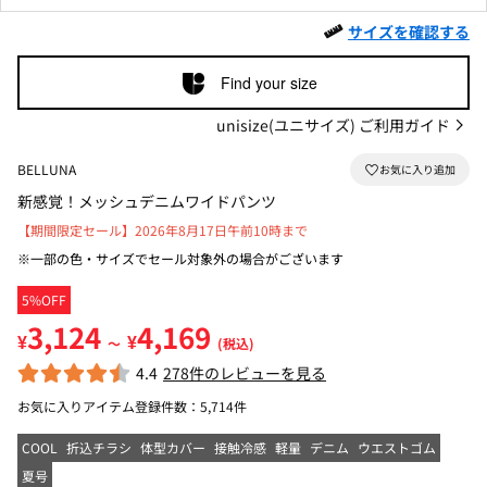
サイズを確認する
Find your size
unisize(ユニサイズ) ご利用ガイド
BELLUNA
新感覚！メッシュデニムワイドパンツ
【期間限定セール】2026年8月17日午前10時まで
※一部の色・サイズでセール対象外の場合がございます
5%OFF
3,124
4,169
¥
¥
～
(税込)
4.4
278件のレビューを見る
お気に入りアイテム登録件数：
5,714件
COOL
折込チラシ
体型カバー
接触冷感
軽量
デニム
ウエストゴム
夏号