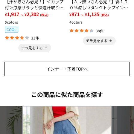
【汗かきさん必見！】＜カップ
【ムレ嫌いさん必見！】綿１０
付＞涼感サラッと快適汗取りタ
０％涼しいタンクトップインナ
ンクトップインナー＜さらりラ
1,917
2,302
ー＜さらりラボ＞
871
1,135
¥
¥
¥
¥
～
(税込)
～
(税込)
ボ＞
5
colors
4
colors
COOL
38件
31件
チラ見をする
チラ見をする
インナー・下着TOPへ
この商品に似た商品を探す