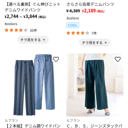
【選べる裏側】ぐん伸びニット
さらさら翡翠デニムパンツ
デニムワイドパンツ
2,189
¥ 4,389
¥
(税込)
2,744
3,844
¥
¥
～
(税込)
3
colors
4
colors
COOL
30件
7件
チラ見をする
チラ見をする
ルフラン
ルフラン
【２本組】デニム調ワイドパン
Ｃ．Ｂ．Ｓ．ジーンズタックパ