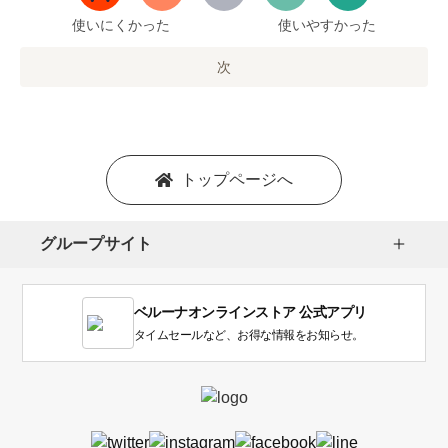
ま
で
使いにくかった
使いやすかった
の
オ
次
プ
シ
ョ
ン
を
トップページへ
選
択
し
グループサイト
ま
す。
1
ベルーナオンラインストア 公式アプリ
は
使
タイムセールなど、お得な情報をお知らせ。
い
に
く
か
っ