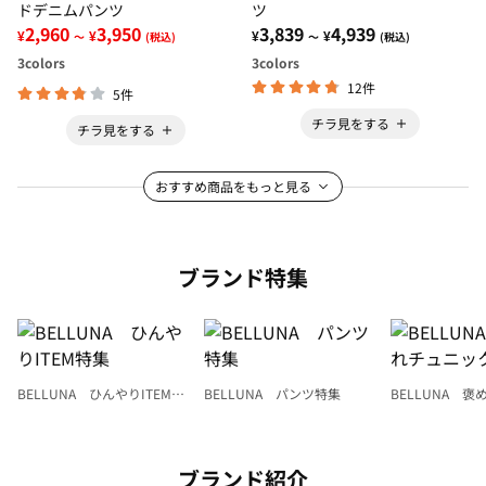
ドデニムパンツ
ツ
2,960
3,950
3,839
4,939
¥
¥
¥
¥
～
(税込)
～
(税込)
3
colors
3
colors
12件
5件
チラ見をする
チラ見をする
おすすめ商品をもっと見る
ブランド特集
BELLUNA ひんやりITEM特
BELLUNA パンツ特集
BELLUNA 
集
ク
ブランド紹介