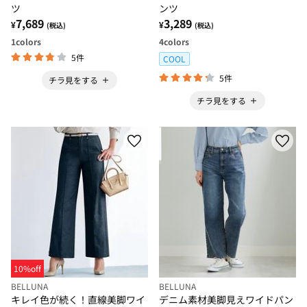
ツ
ンツ
7,689
3,289
¥
¥
(税込)
(税込)
1
colors
4
colors
5件
COOL
5件
チラ見をする
チラ見をする
10%off
BELLUNA
BELLUNA
キレイ色が続く！直線美脚ワイ
デニム素材美脚見えワイドパン