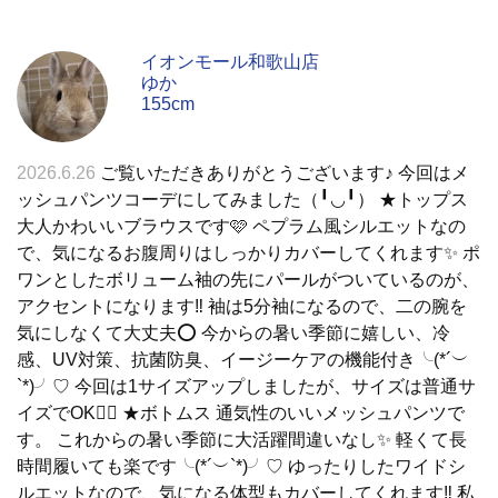
イオンモール和歌山店
ゆか
155cm
2026.6.26
ご覧いただきありがとうございます♪ 今回はメ
ッシュパンツコーデにしてみました（╹◡╹） ★トップス
大人かわいいブラウスです🩷 ペプラム風シルエットなの
で、気になるお腹周りはしっかりカバーしてくれます✨ ポ
ワンとしたボリューム袖の先にパールがついているのが、
アクセントになります‼️ 袖は5分袖になるので、二の腕を
気にしなくて大丈夫⭕️ 今からの暑い季節に嬉しい、冷
感、UV対策、抗菌防臭、イージーケアの機能付き╰(*´︶
`*)╯♡ 今回は1サイズアップしましたが、サイズは普通サ
イズでOK🙆‍♀️ ★ボトムス 通気性のいいメッシュパンツで
す。 これからの暑い季節に大活躍間違いなし✨ 軽くて長
時間履いても楽です╰(*´︶`*)╯♡ ゆったりしたワイドシ
ルエットなので、気になる体型もカバーしてくれます‼️ 私