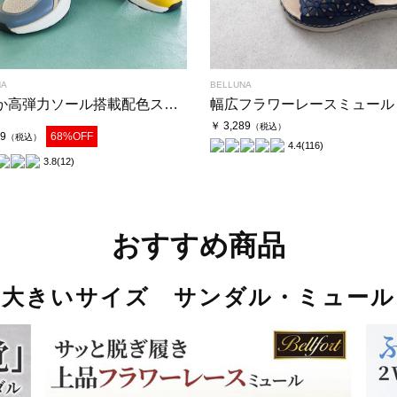
NA
BELLUNA
柔らか高弾力ソール搭載配色スニーカー
幅広フラワーレースミュール
￥ 3,289
（税込）
19
68%OFF
（税込）
4.4
(116)
3.8
(12)
おすすめ商品
大きいサイズ サンダル・ミュール