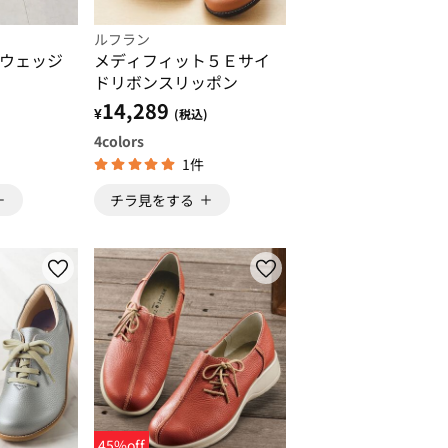
ルフラン
ウェッジ
メディフィット５Ｅサイ
ドリボンスリッポン
14,289
¥
(税込)
4
colors
1件
チラ見をする
45%off