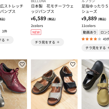
BELLUNA
ルフラン
広ストレッチ
日本製 花モチーフウェ
足指ゆったり５
パンプス
ッジパンプス
シューズ
6,589
9,889
¥
¥
税込)
(税込)
(税込)
2
colors
11
colors
3件
NEW
動画あり
ロン
49
する
チラ見をする
チラ見をする