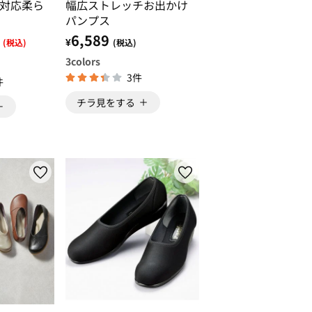
対応柔ら
幅広ストレッチお出かけ
パンプス
6,589
¥
(税込)
(税込)
3
colors
3件
件
チラ見をする