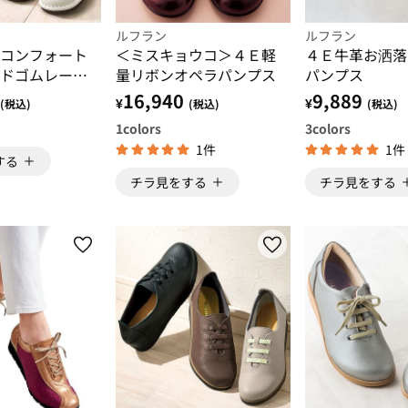
ルフラン
ルフラン
コンフォート
＜ミスキョウコ＞４Ｅ軽
４Ｅ牛革お洒落
ドゴムレース
量リボンオペラパンプス
パンプス
ーズ
16,940
9,889
¥
¥
(税込)
(税込)
(税込)
1
colors
3
colors
1件
1件
する
チラ見をする
チラ見をする