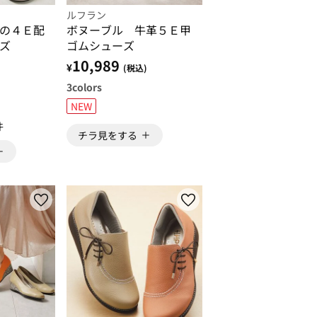
ルフラン
の４Ｅ配
ボヌーブル 牛革５Ｅ甲
ズ
ゴムシューズ
10,989
¥
)
(税込)
3
colors
NEW
件
チラ見をする