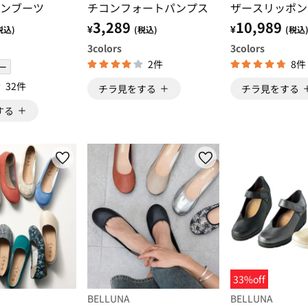
ンブーツ
チコンフォートパンプス
ザースリッポン
3,289
10,989
¥
¥
税込)
(税込)
(税込
3
colors
3
colors
2件
8件
ー
32件
チラ見をする
チラ見をする
する
33%off
BELLUNA
BELLUNA