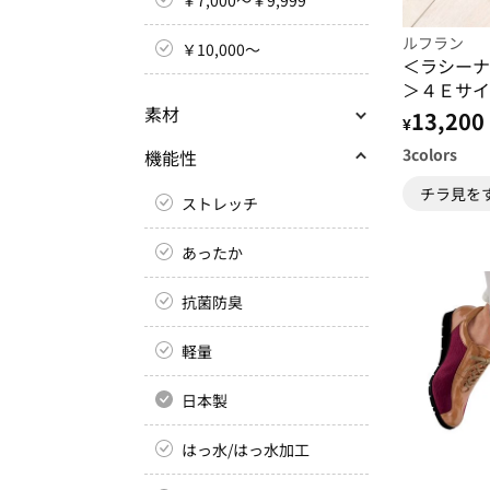
ルフラン
￥10,000～
＜ラシーナ
＞４Ｅサイ
素材
アップシュ
13,200
¥
3
colors
機能性
チラ見を
ストレッチ
あったか
抗菌防臭
軽量
日本製
はっ水/はっ水加工