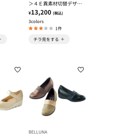
＞４Ｅ異素材切替デザイ
ンシューズ
13,200
¥
)
(税込)
3
colors
1件
チラ見をする
BELLUNA