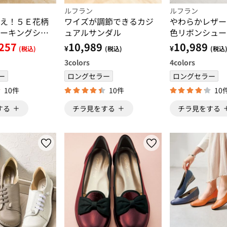
ルフラン
ルフラン
え！５Ｅ花柄
ワイズが調節できるカジ
やわらかレザー
ーキングシュ
ュアルサンダル
色リボンシュー
257
10,989
10,989
¥
¥
(税込)
(税込)
(税込
3
colors
4
colors
ー
ロングセラー
ロングセラー
10件
10件
10
する
チラ見をする
チラ見をする