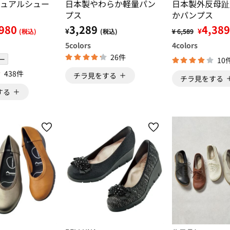
ュアルシュー
日本製やわらか軽量パン
日本製外反母趾
プス
かパンプス
980
3,289
4,389
¥
¥
(税込)
(税込)
¥ 6,589
5
colors
4
colors
26件
ー
10
438件
チラ見をする
チラ見をする
する