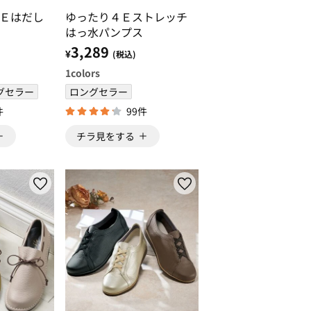
Ｅはだし
ゆったり４Ｅストレッチ
はっ水パンプス
3,289
¥
(税込)
1
colors
グセラー
ロングセラー
件
99件
チラ見をする