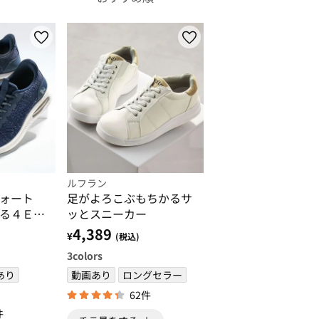
ルフラン
フォート
足がよろこぶもちかるサ
る４Ｅエ
ッとスニーカー
スニーカ
4,389
¥
(税込)
3
colors
あり
動画あり
ロングセラー
62件
件