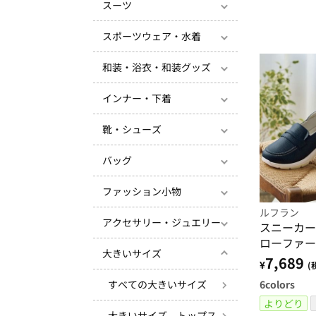
スーツ
スポーツウェア・水着
和装・浴衣・和装グッズ
インナー・下着
靴・シューズ
バッグ
ファッション小物
ルフラン
アクセサリー・ジュエリー
スニーカー
ローファー
大きいサイズ
ンフォート
7,689
¥
(
6
colors
すべての大きいサイズ
よりどり
大きいサイズ トップス