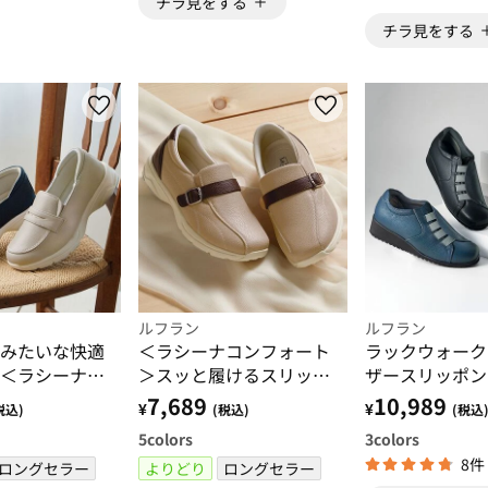
チラ見をする
チラ見をする
ルフラン
ルフラン
みたいな快適
＜ラシーナコンフォート
ラックウォーク
＜ラシーナコ
＞スッと履けるスリッポ
ザースリッポン
＞
ン
7,689
10,989
¥
¥
税込)
(税込)
(税込
5
colors
3
colors
8件
ロングセラー
よりどり
ロングセラー