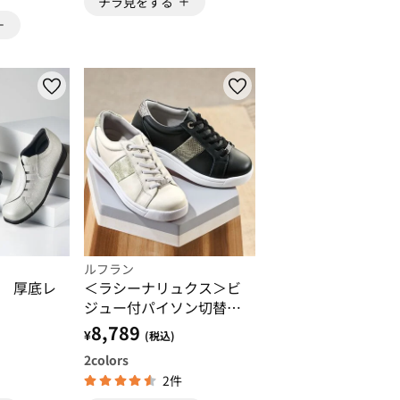
チラ見をする
ルフラン
 厚底レ
＜ラシーナリュクス＞ビ
ジュー付パイソン切替レ
ザースニーカー
8,789
¥
)
(税込)
2
colors
2件