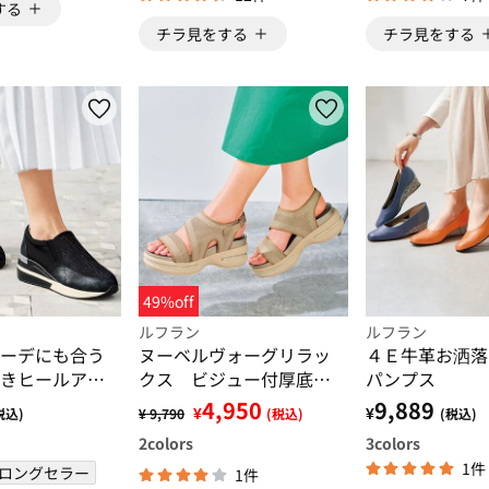
する
チラ見をする
チラ見をする
49%off
ルフラン
ルフラン
ーデにも合う
ヌーベルヴォーグリラッ
４Ｅ牛革お洒落
きヒールアッ
クス ビジュー付厚底ニ
パンプス
ー
ットサンダル
4,950
9,889
¥
¥
税込)
¥ 9,790
(税込)
(税込)
2
colors
3
colors
1件
ロングセラー
1件