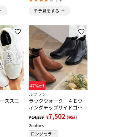
チラ見をする
47%off
ルフラン
ーススニ
ラックウォーク ４Ｅウ
ィングチップサイドゴア
ブーツ
7,502
¥
¥ 14,289
(税込)
2
colors
ロングセラー