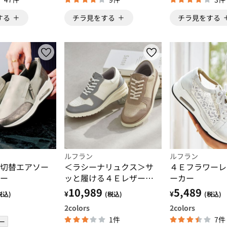
する
チラ見をする
チラ見をする
ルフラン
ルフラン
切替エアソー
＜ラシーナリュクス＞サ
４Ｅフラワーレ
ー
ッと履ける４Ｅレザース
ーカー
ニーカー
10,989
5,489
¥
¥
税込)
(税込)
(税込)
2
colors
2
colors
1件
7件
ー