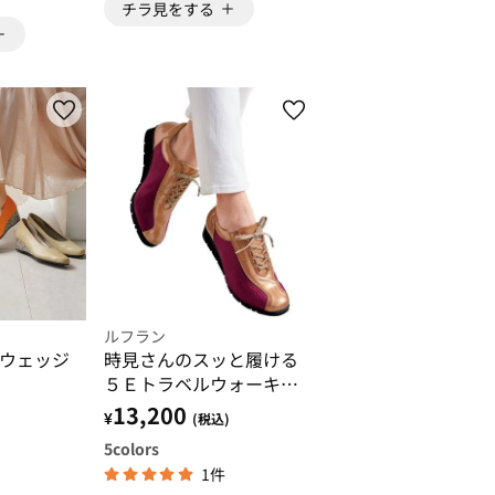
チラ見をする
ルフラン
ウェッジ
時見さんのスッと履ける
５Ｅトラベルウォーキン
グ
13,200
¥
(税込)
5
colors
1件