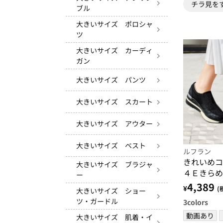
チラ見を
ブル
大きいサイズ ポロシャ
ツ
大きいサイズ カーディ
ガン
大きいサイズ パンツ
大きいサイズ スカート
大きいサイズ アウター
大きいサイズ ベスト
ルフラン
きれいめコ
大きいサイズ ブラジャ
４Ｅきらめ
ー
プスニーカ
4,389
¥
(
大きいサイズ ショー
ツ・ガードル
3
colors
動画あり
大きいサイズ 肌着・イ