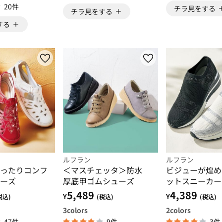
20件
チラ見をする
チラ見をする
する
ルフラン
ルフラン
ったりコンフ
＜マスチェッタ＞防水
ビジューが煌め
ーズ
厚底甲ゴムシューズ
ットスニーカー
5,489
4,389
¥
¥
税込)
(税込)
(税込)
3
colors
2
colors
47件
9件
3件