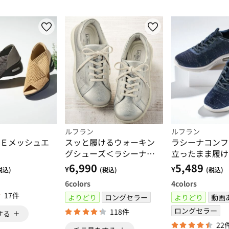
ルフラン
ルフラン
Ｅメッシュエ
スッと履けるウォーキン
ラシーナコン
グシューズ＜ラシーナコ
立ったまま履け
ンフォート＞
アソールニット
6,990
5,489
¥
¥
税込)
(税込)
(税込)
ー
6
colors
4
colors
17件
よりどり
ロングセラー
よりどり
動画
ロングセラー
118件
する
22