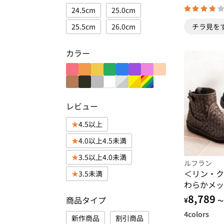
24.5cm
25.0cm
チラ見を
25.5cm
26.0cm
カラー
レビュー
4.5以上
4.0以上4.5未満
3.5以上4.0未満
ルフラン
＜リン・ク
3.5未満
わらかメッ
りブーツ
8,789
商品タイプ
¥
～
4
colors
新作商品
割引商品