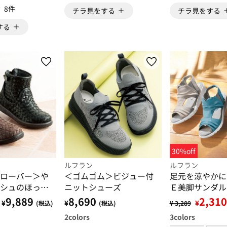
8件
チラ見をする
チラ見をする
する
30%off
ルフラン
ルフラン
ローバー＞や
＜ゴムゴム＞ビジュー付
足元を涼やかに
シュのほっこ
ニットシューズ
Ｅ美脚サンダル
9,889
8,690
2,310
¥
¥
¥
(税込)
(税込)
¥ 3,289
2
colors
3
colors