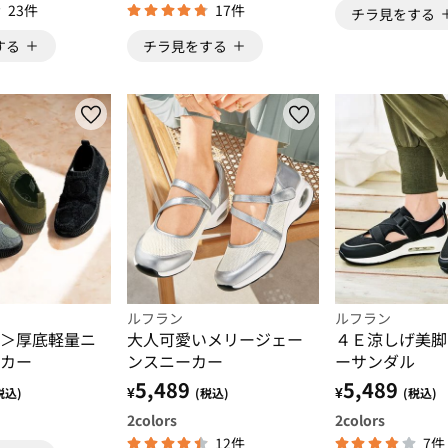
23件
17件
チラ見をする
する
チラ見をする
ルフラン
ルフラン
＞厚底軽量ニ
大人可愛いメリージェー
４Ｅ涼しげ美脚
カー
ンスニーカー
ーサンダル
5,489
5,489
¥
¥
税込)
(税込)
(税込)
2
colors
2
colors
12件
7件