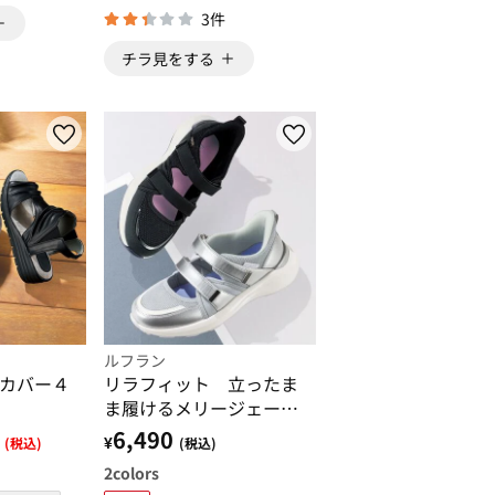
3件
チラ見をする
ルフラン
カバー４
リラフィット 立ったま
ま履けるメリージェーン
スニーカー
6,490
¥
(税込)
(税込)
2
colors