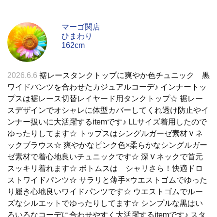
マーゴ関店
ひまわり
162cm
2026.6.6
裾レースタンクトップに爽やか色チュニック 黒
ワイドパンツを合わせたカジュアルコーデ♪ インナートッ
プスは裾レース切替レイヤード用タンクトップ☆ 裾レー
スデザインでオシャレに体型カバーしてくれ透け防止やイ
ンナー扱いに大活躍するitemです♪ LLサイズ着用したので
ゆったりしてます☆ トップスはシングルガーゼ素材Ｖネ
ックブラウス☆ 爽やかなピンク色×柔らかなシングルガー
ゼ素材で着心地良いチュニックです☆ 深Ｖネックで首元
スッキリ着れます☆ ボトムスは シャリさら！快適ドロ
ストワイドパンツ☆ サラリと薄手×ウエストゴムでゆった
り履き心地良いワイドパンツです☆ ウエストゴムでルー
ズなシルエットでゆったりしてます☆ シンプルな黒はい
ろいろなコーデに合わせやすく大活躍するitemです♪ スタ